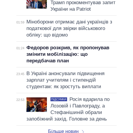
Трамп прокоментував запит
України на Patriot
Міноборони отримає дані українців з
01:59
податкової для звірки військового
обліку: що відомо
Федоров розкрив, як пропонував
01:24
змінити мобілізацію: що
передбачав план
В Україні анонсували підвищення
23:45
зарплат учителям і стипендій
студентам: як зростуть виплати
Росія вдарила по
ПІДСУМКИ
22:53
Лозовій і Павлограду, а
Стефанішиній обрали
запобіжний захід. Головне за день
Більше новин