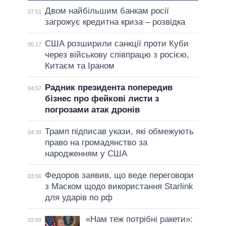
Двом найбільшим банкам росії
07:51
загрожує кредитна криза – розвідка
США розширили санкції проти Куби
05:17
через військову співпрацю з росією,
Китаєм та Іраном
Радник президента попередив
04:57
бізнес про фейкові листи з
погрозами атак дронів
Трамп підписав укази, які обмежують
04:39
право на громадянство за
народженням у США
Федоров заявив, що веде переговори
03:56
з Маском щодо використання Starlink
для ударів по рф
«Нам теж потрібні ракети»:
02:59