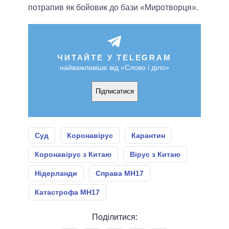
потрапив як бойовик до бази «Миротворця».
ЧИТАЙТЕ У TELEGRAM
найважливіше від «Слово і діло»
Підписатися
Суд
Коронавірус
Карантин
Коронавірус з Китаю
Вірус з Китаю
Нідерланди
Справа МН17
Катастрофа МН17
Поділитися: