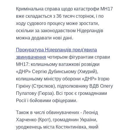
Кримінальна справа щодо катастрофи МН17
вже складається з 36 тисяч сторінок, і по
ходу судового процесу може зростати,
оскільки за законодавством Нідерландів
можна додавати нові дані.
Прокуратура Нідерландів пред'явила
звинувачення
чотирьом фігурантам справи
МН17: колишньому ватажкові розвідки
«ДНР» Сергію Дубинському (Хмурий),
колишньому міністру оборони «ДНР» Ігорю
Гіркіну (Стрєлков), підполковнику ВДВ Олегу
Пулатову (Гюрза). Всі троє є громадянами
Росії і бойовими офіцерами.
Також в числі обвинувачених - Леонід
Харченко (Крот), громадянин України,
уродженець міста Костянтинівка, який