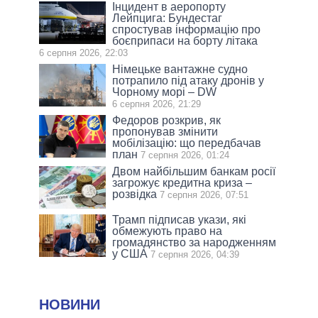
Інцидент в аеропорту
Лейпцига: Бундестаг
спростував інформацію про
боєприпаси на борту літака
6 серпня 2026, 22:03
Німецьке вантажне судно
потрапило під атаку дронів у
Чорному морі – DW
6 серпня 2026, 21:29
Федоров розкрив, як
пропонував змінити
мобілізацію: що передбачав
план
7 серпня 2026, 01:24
Двом найбільшим банкам росії
загрожує кредитна криза –
розвідка
7 серпня 2026, 07:51
Трамп підписав укази, які
обмежують право на
громадянство за народженням
у США
7 серпня 2026, 04:39
НОВИНИ