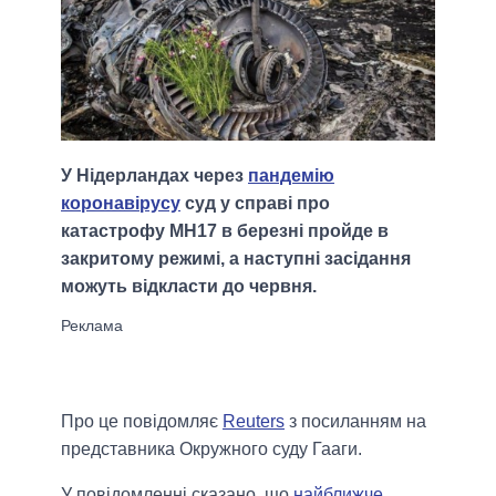
У Нідерландах через
пандемію
коронавірусу
суд у справі про
катастрофу MH17 в березні пройде в
закритому режимі, а наступні засідання
можуть відкласти до червня.
Про це повідомляє
Reuters
з посиланням на
представника Окружного суду Гааги.
У повідомленні сказано, що
найближче