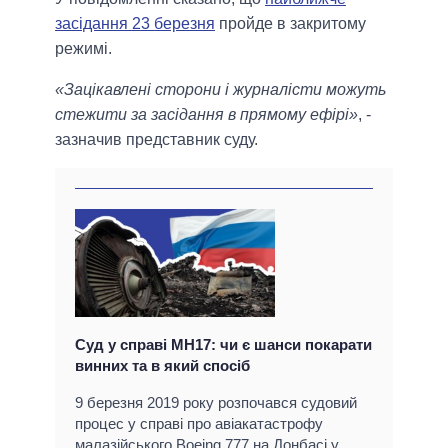
засідання 23 березня
пройде в закритому
режимі.
«Зацікавлені сторони і журналісти можуть
стежити за засідання в прямому ефірі»
, -
зазначив представник суду.
Суд у справі МН17: чи є шанси покарати
винних та в який спосіб
9 березня 2019 року розпочався судовий
процес у справі про авіакатастрофу
малазійського Boeing 777 на Донбасі у