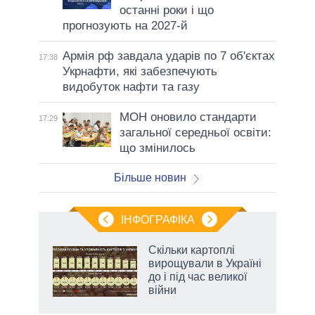
останні роки і що
прогнозують на 2027-й
Армія рф завдала ударів по 7 об'єктах
17:38
Укрнафти, які забезпечують
видобуток нафти та газу
МОН оновило стандарти
17:29
загальної середньої освіти:
що змінилось
Більше новин
ІНФОГРАФІКА
 як
Скільки картоплі
и за
вирощували в Україні
до і під час великої
2027-
війни