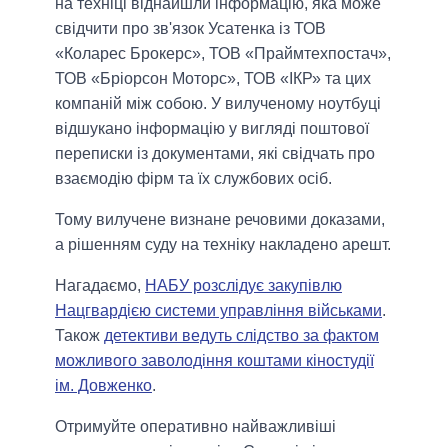
на техніці віднайшли інформацію, яка може
свідчити про зв'язок Усатенка із ТОВ
«Коларес Брокерс», ТОВ «Праймтехпостач»,
ТОВ «Бріорсон Моторс», ТОВ «ІКР» та цих
компаній між собою. У вилученому ноутбуці
відшукано інформацію у вигляді поштової
переписки із документами, які свідчать про
взаємодію фірм та їх службових осіб.
Тому вилучене визнане речовими доказами,
а рішенням суду на техніку накладено арешт.
Нагадаємо,
НАБУ розслідує закупівлю
Нацгвардією системи управління військами
.
Також
детективи ведуть слідство за фактом
можливого заволодіння коштами кіностудії
ім. Довженко
.
Отримуйте оперативно найважливіші