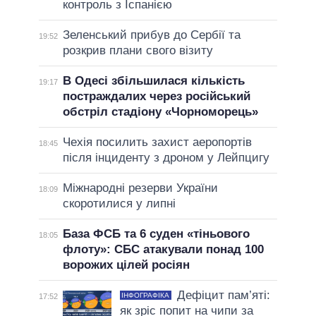
контроль з Іспанією
Зеленський прибув до Сербії та
19:52
розкрив плани свого візиту
В Одесі збільшилася кількість
19:17
постраждалих через російський
обстріл стадіону «Чорноморець»
Чехія посилить захист аеропортів
18:45
після інциденту з дроном у Лейпцигу
Міжнародні резерви України
18:09
скоротилися у липні
База ФСБ та 6 суден «тіньового
18:05
флоту»: СБС атакували понад 100
ворожих цілей росіян
Дефіцит пам’яті:
ІНФОГРАФІКА
17:52
як зріс попит на чипи за