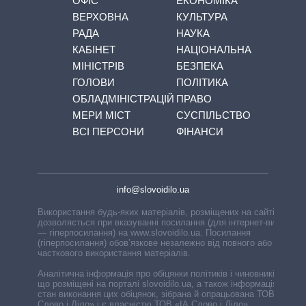
ОФІС
ЕКОНОМІКА
ВЕРХОВНА
КУЛЬТУРА
РАДА
НАУКА
КАБІНЕТ
НАЦІОНАЛЬНА
МІНІСТРІВ
БЕЗПЕКА
ГОЛОВИ
ПОЛІТИКА
ОБЛАДМІНІСТРАЦІЙ
ПРАВО
МЕРИ МІСТ
СУСПІЛЬСТВО
ВСІ ПЕРСОНИ
ФІНАНСИ
info@slovoidilo.ua
Використання будь-яких матеріалів, розміщених на сайті,
дозволяється при вказуванні посилання (для інтернет-видань
— гіперпосилання) на www.slovoidilo.ua. Посилання
(гіперпосилання) обов’язкове незалежно від повного або
часткового використання матеріалів.
Аналітична інформація про обіцянки політиків і чиновників,
що розміщені на порталі slovoidilo.ua, а також інформація про
стан виконання цих обіцянок, зібрана й опрацьована ТОВ «ІА
Слово і Діло» і є власністю ТОВ «ІА Слово і Діло».