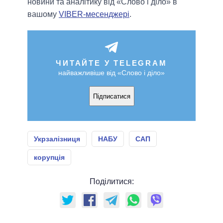
новини та аналітику від «Слово і діло» в
вашому
VIBER-месенджері
.
ЧИТАЙТЕ У TELEGRAM
найважливіше від «Слово і діло»
Підписатися
Укрзалізниця
НАБУ
САП
корупція
Поділитися: