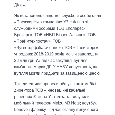
Діло».
Як встановило слідство, службові особи філії
«Пасажирська компанія» УЗ спільно зі
службовими особами ТОВ «Коларес-
Брокерс», ТОВ «НВП Бізнес Альянс», ТОВ
«Праймтехпостач», ТОВ
«Вуглеторфзбагачення» і ТОВ «Паливторг»
упродовж 2018-2019 років могли заволодіти
28 млн грн УЗ під час закупівлі вугілля
кам'яного марки ДГ. У НАБУ допускають, що
вугілля могли придбати за завищеною ціною.
Так, детективи провели обшук в автомобілі
директора ТОВ «Інноваційні кабельні
рішення» Євгена Усатенка та вилучили
мобільний телефон Meizu M3 Note; ноутбук
Lenovo і флешку. Під час огляду вилученого