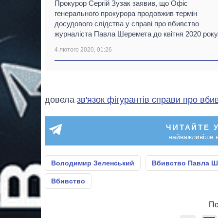
Прокурор Сергій Зузак заявив, що Офіс
генерального прокурора продовжив термін
досудового слідства у справі про вбивство
журналіста Павла Шеремета до квітня 2020 року
4 лютого 2020, 01:26
довела
зв'язок фігурантів справи про вб
ЧИТАЙТЕ 
найважливіше в
Володимир Зеленський
Вбивство Павла Ш
Вбивство
По