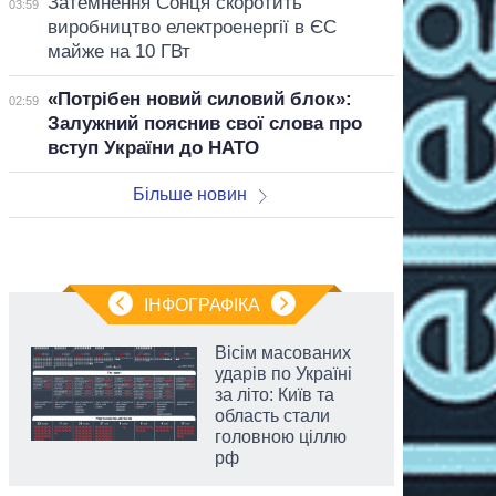
Затемнення Сонця скоротить
03:59
виробництво електроенергії в ЄС
майже на 10 ГВт
«Потрібен новий силовий блок»:
02:59
Залужний пояснив свої слова про
вступ України до НАТО
Більше новин
ІНФОГРАФІКА
Вісім масованих
ударів по Україні
за літо: Київ та
область стали
головною ціллю
рф