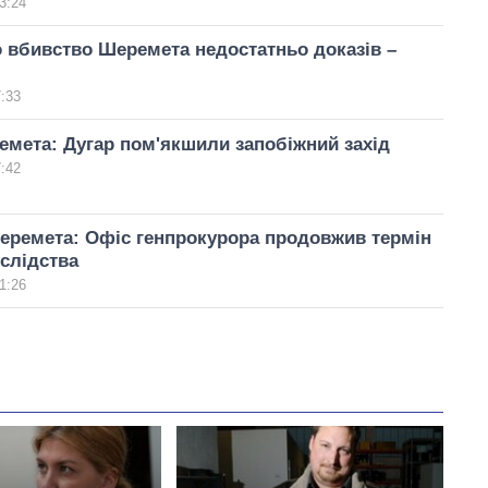
3:24
о вбивство Шеремета недостатньо доказів –
7:33
мета: Дугар пом'якшили запобіжний захід
7:42
еремета: Офіс генпрокурора продовжив термін
слідства
1:26