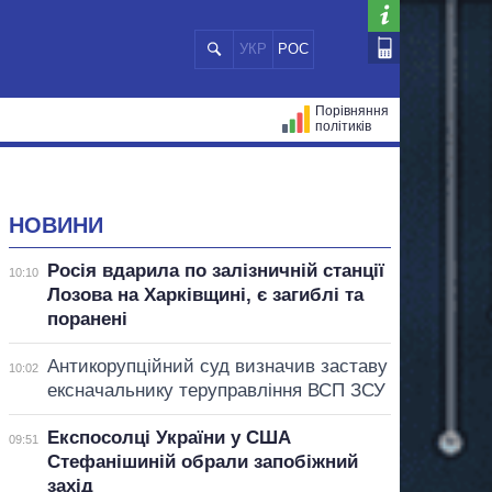
УКР
РОС
Порівняння
політиків
ЦІЙ
МЕРИ МІСТ
ВСІ ПЕРСОНИ
НОВИНИ
Росія вдарила по залізничній станції
10:10
Лозова на Харківщині, є загиблі та
поранені
Антикорупційний суд визначив заставу
10:02
ексначальнику теруправління ВСП ЗСУ
Експосолці України у США
09:51
Стефанішиній обрали запобіжний
захід