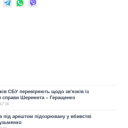
ків СБУ перевіряють щодо зв'язків із
и справи Шеремета – Геращенко
17:16
 під арештом підозрювану у вбивстві
узьменко