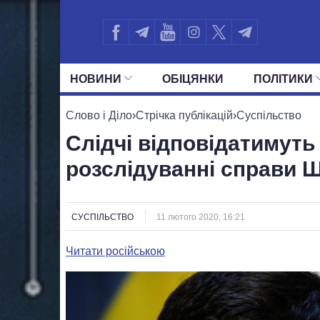
НОВИНИ
ОБIЦЯНКИ
ПОЛIТИКИ
УСІ ПОЛІТИКИ
ПРЕЗИДЕНТ І ОФ
Слово і Діло
›
Стрічка публікацій
›
Суспільство
Слідчі відповідатимуть
розслідуванні справи 
СУСПІЛЬСТВО
11 лютого 2020, 16:21
Читати російською