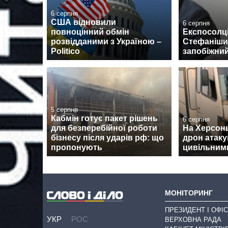
6 серпня
США відновили
6 серпня
повноцінний обмін
Експосолці
розвідданими з Україною –
Стефаніши
Politico
запобіжний
5 серпня
Кабмін готує пакет рішень
6 серпня
для безперебійної роботи
На Херсон
бізнесу після ударів рф: що
дрон атаку
пропонують
цивільними
МОНІТОРИНГ
ПРЕЗИДЕНТ І ОФІС
УКР
РОС
ВЕРХОВНА РАДА