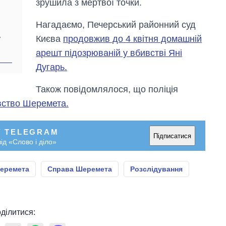
зрушила з мертвої точки.
Нагадаємо, Печерський районний суд
.
Києва
продовжив до 4 квітня домашній
арешт підозрюваній у вбивстві Яні
Дугарь.
Також повідомлялося, що поліція
ивство Шеремета.
У TELEGRAM
Підписатися
ід «Слово і діло»
еремета
Справа Шеремета
Розслідування
ділитися: