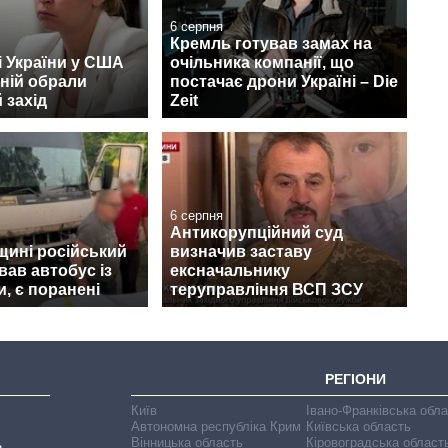
6 серпня
Кремль готував замах на
 України у США
очільника компанії, що
ній обрали
постачає дрони Україні – Die
 захід
Zeit
6 серпня
Антикорупційний суд
щині російський
визначив заставу
вав автобус із
ексначальнику
, є поранені
теруправління ВСП ЗСУ
РЕГІОНИ
Київ
Івано-Франківська обл
Автономна республіка Крим
Київська область
Вінницька область
Кіровоградська област