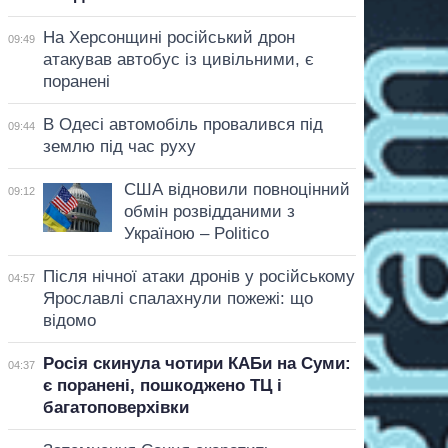
На Херсонщині російський дрон
09:49
атакував автобус із цивільними, є
поранені
В Одесі автомобіль провалився під
09:44
землю під час руху
США відновили повноцінний
09:12
обмін розвідданими з
Україною – Politico
Після нічної атаки дронів у російському
04:57
Ярославлі спалахнули пожежі: що
відомо
Росія скинула чотири КАБи на Суми:
04:37
є поранені, пошкоджено ТЦ і
багатоповерхівки