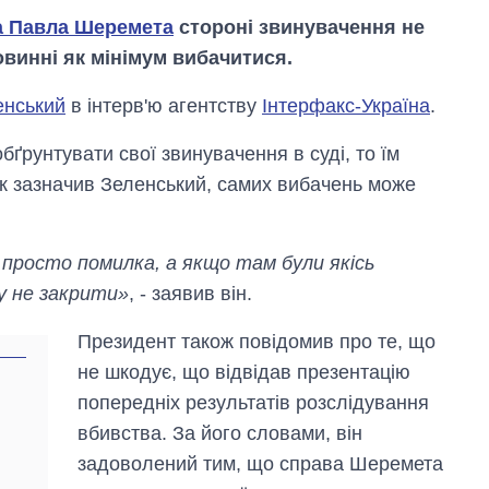
а Павла Шеремета
стороні звинувачення не
овинні як мінімум вибачитися.
енський
в інтерв'ю агентству
Інтерфакс-Україна
.
бґрунтувати свої звинувачення в суді, то їм
Як зазначив Зеленський, самих вибачень може
просто помилка, а якщо там були якісь
ву не закрити»
, - заявив він.
Президент також повідомив про те, що
Експорт зброї:
скільки ракет,
не шкодує, що відвідав презентацію
літаків і танків
попередніх результатів розслідування
продала Україна
за роки
вбивства. За його словами, він
незалежності
задоволений тим, що справа Шеремета