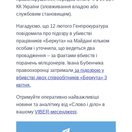
КК України (зловживання владою або
службовим становищем).
Нагадуємо, що 12 лютого Генпрокуратура
повідомила про підозру в убивстві
працівників «Беркута» на Майдані кільком
особам і уточнила, що ведеться два
провадження – за фактами вбивств і
поранень міліціонерів. Івана Бубенчика
правоохоронці затримали
за підозрою у
вбивстві двох співробітників «Беркута» 3
квітня.
Отримуйте оперативно найважливіші
новини та аналітику від «Слово і діло» в
вашому
VIBER-месенджері
.