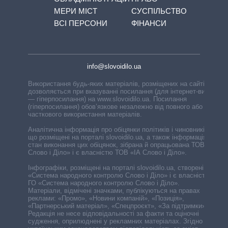
МЕРИ МІСТ
СУСПІЛЬСТВО
ВСІ ПЕРСОНИ
ФІНАНСИ
info@slovoidilo.ua
Використання будь-яких матеріалів, розміщених на сайті,
дозволяється при вказуванні посилання (для інтернет-видань
— гіперпосилання) на www.slovoidilo.ua. Посилання
(гіперпосилання) обов’язкове незалежно від повного або
часткового використання матеріалів.
Аналітична інформація про обіцянки політиків і чиновників,
що розміщені на порталі slovoidilo.ua, а також інформація про
стан виконання цих обіцянок, зібрана й опрацьована ТОВ «ІА
Слово і Діло» і є власністю ТОВ «ІА Слово і Діло».
Інфографіки, розміщені на порталі slovoidilo.ua, створені ГО
«Система народного контролю Слово і Діло» і є власністю
ГО «Система народного контролю Слово і Діло».
Матеріали, відмічені значками, публікуються на правах
реклами: «Промо», «Новини компаній», «Позиція»,
«Партнерський матеріал», «Спецпроєкт», «За підтримки».
Редакція не несе відповідальності за факти та оціночні
судження, оприлюднені у рекламних матеріалах. Згідно з