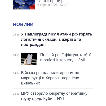
санкції проти росії
6 серпня 2026, 13:41
НОВИНИ
У Павлограді після атаки рф горять
14:26
логістичні склади, є жертва та
постраждалі
По всій росії фіксують збої
14:19
в роботі інтернету – ЗМІ
Війська рф вдарили дроном по
14:17
маршрутці в Херсоні, поранено
цивільних
ЦРУ створило секретну оперативну
13:52
групу щодо Куби – NYT