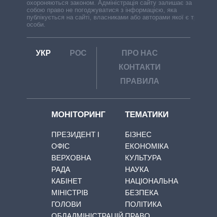
охороняються законом. Адміністрація сайту залишає за
собою право не погоджуватися з інформацією, яка
публікується на сайті, власниками або авторами якої є треті
особи.
УКР
РОС
ПРО НАС
КОНТАКТИ
ПРАВИЛА
МОНІТОРИНГ
ТЕМАТИКИ
ПРЕЗИДЕНТ І
БІЗНЕС
ОФІС
ЕКОНОМІКА
ВЕРХОВНА
КУЛЬТУРА
РАДА
НАУКА
КАБІНЕТ
НАЦІОНАЛЬНА
МІНІСТРІВ
БЕЗПЕКА
ГОЛОВИ
ПОЛІТИКА
ОБЛАДМІНІСТРАЦІЙ
ПРАВО