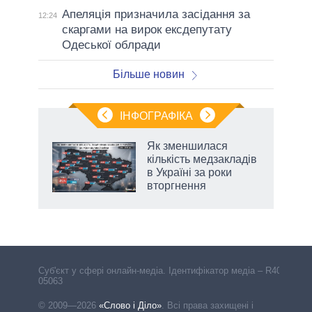
Апеляція призначила засідання за
12:24
скаргами на вирок ексдепутату
Одеської облради
Більше новин
ІНФОГРАФІКА
Як зменшилася
раїні
кількість медзакладів
ої
в Україні за роки
вторгнення
Cуб'єкт у сфері онлайн-медіа. Ідентифікатор медіа – R40-
05063
© 2009—2026
«Слово і Діло»
.
Всі права захищені і