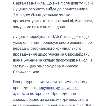
Сарган зазначила, що вже після допиту Юрій
Луценко особисто вийде до представників
ЗМІ й уже більш детально зможе
прокоментувати те, що сьогодні відбувалося,
чому саме викликали на допит.
Луценко перебуває в НАБУ як свідок щодо
ухвалення ним процесуального рішення про
передачу резонансного кримінального
провадження щодо учасника Євромайдану
Івана Бубенчика складу прокурорів на чолі із
заступницею генпрокурора Анжелою
Стрижевською.
Генпрокурора викликали в кримінальному
провадженні,
порушеному за заявою
адвоката потерпілих
. Провадження
зареєстроване за ознаками кримінального
правопорушення, передбаченого ч. 1 ст. 364