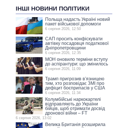
ІНШІ НОВИНИ ПОЛІТИКИ
Польща надасть Україні новий
пакет військової допомоги
6 серпня 2026, 12:50
САП просить конфіскувати
автівку посадовця податкової
Дніпропетровщини
6 серпня 2026, 12:35
МОН оновило терміни вступу
до аспірантури: що змінилось
6 серпня 2026, 11:09
Трамп пригрозив в'язницею
тим, хто розповідає ЗМІ про
дефіцит боєприпасів у США
6 серпня 2026, 11:34
Колумбійські наркокартелі
відправляють до України
бійців, щоб отримати досвід
дронової війни – FT
6 серпня 2026, 13:02
Велика Британія розширила