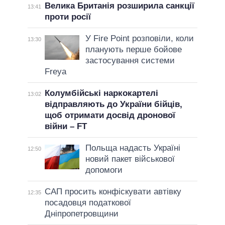
Велика Британія розширила санкції
13:41
проти росії
У Fire Point розповіли, коли
13:30
планують перше бойове
застосування системи
Freya
Колумбійські наркокартелі
13:02
відправляють до України бійців,
щоб отримати досвід дронової
війни – FT
Польща надасть Україні
12:50
новий пакет військової
допомоги
САП просить конфіскувати автівку
12:35
посадовця податкової
Дніпропетровщини