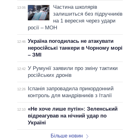
Частина школярів
13:06
залишиться без підручників
на 1 вересня через удари
росії – МОН
Україна погодилась не атакувати
12:46
неросійські танкери в Чорному морі
– ЗМІ
У Румунії заявили про зміну тактики
12:42
російських дронів
Іспанія запровадила прикордонний
12:26
контроль для мандрівників з Італії
«Не хоче лише путін»: Зеленський
12:10
відреагував на нічний удар по
Україні
Більше новин