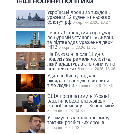
ІНШІ НОВИНИ ПОЛІТИКИ
Українські дрони за тиждень
уразили 12 суден «тіньового
флоту» рф
8 серпня 2026, 10:27
Генштаб повідомив про удар
по буровій установці «Сиваш»
та підтвердив ураження двох
НПЗ
8 серпня 2026, 11:51
На Буковині після 11 днів
пошуків затримали чоловіка,
який влаштував стрілянину по
поліцейських
8 серпня 2026, 13:36
Удар по Києву: під час
ліквідації наслідків виявили
тіло людини
8 серпня 2026, 10:56
США постачатимуть Україні
ракети-перехоплювачі для
Patriot щомісяця – Зеленський
8 серпня 2026, 14:39
У Румунії заявили про зміну
тактики російських дронів
8 серпня 2026, 12:42