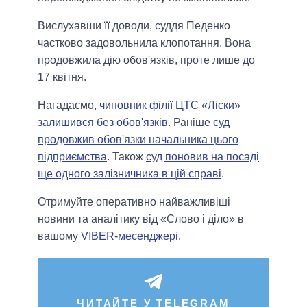
Вислухавши її доводи, суддя Педенко
частково задовольнила клопотання. Вона
продовжила дію обов'язків, проте лише до
17 квітня.
Нагадаємо,
чиновник філії ЦТС «Ліски»
залишився без обов'язків
. Раніше
суд
продовжив обов'язки начальника цього
підприємства
. Також
суд поновив на посаді
ще одного залізничника в цій справі
.
Отримуйте оперативно найважливіші
новини та аналітику від «Слово і діло» в
вашому
VIBER-месенджері
.
ЧИТАЙТЕ У TELEGRAM