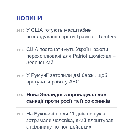
НОВИНИ
У США готують масштабне
14:39
розслідування проти Трампа – Reuters
США постачатимуть Україні ракети-
14:39
перехоплювачі для Patriot щомісяця –
Зеленський
У Румунії затопили дві баржі, щоб
14:02
врятувати роботу АЕС
Нова Зеландія запровадила нові
13:49
санкції проти росії та її союзників
На Буковині після 11 днів пошуків
13:36
затримали чоловіка, який влаштував
стрілянину по поліцейських