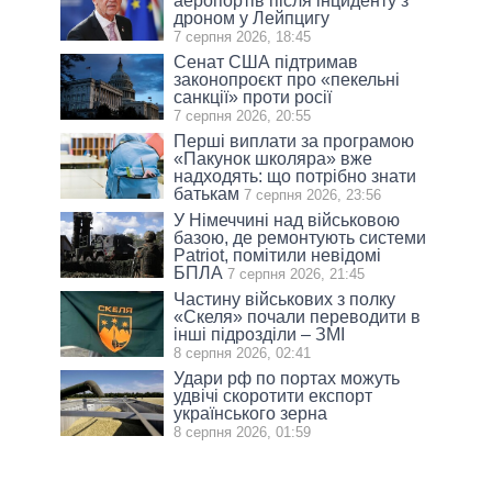
аеропортів після інциденту з
дроном у Лейпцигу
7 серпня 2026, 18:45
Сенат США підтримав
законопроєкт про «пекельні
санкції» проти росії
7 серпня 2026, 20:55
Перші виплати за програмою
«Пакунок школяра» вже
надходять: що потрібно знати
батькам
7 серпня 2026, 23:56
У Німеччині над військовою
базою, де ремонтують системи
Patriot, помітили невідомі
БПЛА
7 серпня 2026, 21:45
Частину військових з полку
«Скеля» почали переводити в
інші підрозділи – ЗМІ
8 серпня 2026, 02:41
Удари рф по портах можуть
удвічі скоротити експорт
українського зерна
8 серпня 2026, 01:59