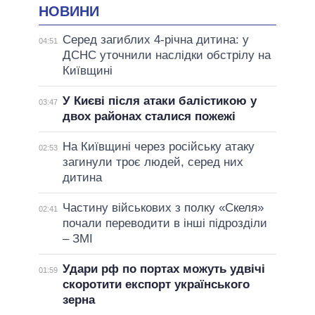
НОВИНИ
Серед загиблих 4-річна дитина: у
04:51
ДСНС уточнили наслідки обстрілу на
Київщині
У Києві після атаки балістикою у
03:47
двох районах сталися пожежі
На Київщині через російську атаку
02:53
загинули троє людей, серед них
дитина
Частину військових з полку «Скеля»
02:41
почали переводити в інші підрозділи
– ЗМІ
Удари рф по портах можуть удвічі
01:59
скоротити експорт українського
зерна