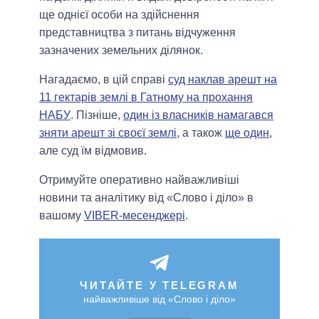
ще однієї особи на здійснення
представництва з питань відчуження
зазначених земельних ділянок.
Нагадаємо, в цій справі
суд наклав арешт на
11 гектарів землі в Гатному на прохання
НАБУ
. Пізніше,
один із власників намагався
зняти арешт зі своєї землі
, а також
ще один
,
але суд їм відмовив.
Отримуйте оперативно найважливіші
новини та аналітику від «Слово і діло» в
вашому
VIBER-месенджері
.
ЧИТАЙТЕ У TELEGRAM
найважливіше від «Слово і діло»