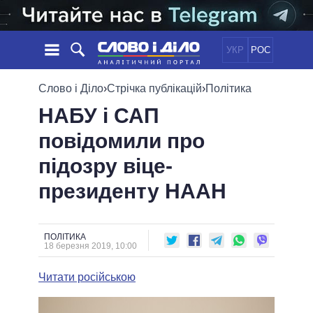
УКР
РОС
НОВИНИ
Слово і Діло
›
Стрічка публікацій
›
Політика
НАБУ і САП
ОБIЦЯНКИ
СТРІЧКА
ПОЛІТИКА
повідомили про
ПОДІЇ
ЕКОНОМІКА
ПОЛIТИКИ
підозру віце-
СТАТТІ
СУСПІЛЬСТВО
ІНФОГРАФІКА
ДУМКИ
СВІТ
УСІ ПОЛІТИКИ
президенту НААН
ОГЛЯДИ
ПРЕЗИДЕНТ І ОФІС
ВІДЕО
ДАЙДЖЕСТИ
ВЕРХОВНА РАДА
ПОЛІТИКА
ПІДТРИМАТИ
КАБІНЕТ МІНІСТРІВ
18 березня 2019, 10:00
ГОЛОВИ ОБЛАДМІНІСТРАЦІЙ
ПОРІВНЯННЯ ПОЛІТИКІВ
Читати російською
МЕРИ МІСТ
ВСІ ПЕРСОНИ