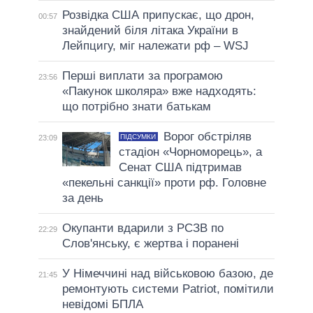
Розвідка США припускає, що дрон,
00:57
знайдений біля літака України в
Лейпцигу, міг належати рф – WSJ
Перші виплати за програмою
23:56
«Пакунок школяра» вже надходять:
що потрібно знати батькам
Ворог обстріляв
ПІДСУМКИ
23:09
стадіон «Чорноморець», а
Сенат США підтримав
«пекельні санкції» проти рф. Головне
за день
Окупанти вдарили з РСЗВ по
22:29
Слов'янську, є жертва і поранені
У Німеччині над військовою базою, де
21:45
ремонтують системи Patriot, помітили
невідомі БПЛА