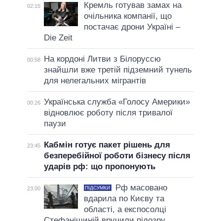
Кремль готував замах на
02:15
очільника компанії, що
постачає дрони Україні –
Die Zeit
На кордоні Литви з Білоруссю
00:58
знайшли вже третій підземний тунель
для нелегальних мігрантів
Українська служба «Голосу Америки»
00:26
відновлює роботу після тривалої
паузи
Кабмін готує пакет рішень для
23:45
безперебійної роботи бізнесу після
ударів рф: що пропонують
Рф масовано
ПІДСУМКИ
23:00
вдарила по Києву та
області, а експосолці
Стефанішиній вручили підозру.