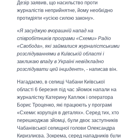
Дезір заявив, що насильство проти
журналістів неприйнятне, йому необхідно
протидіяти «усією силою закону».
«
Я засуджую вчорашній напад на
співробітників програми «Схеми» Радіо
«Свобода», які займалися журналістськими
розслідуваннями в Київській області і
закликаю владу в Україні невідкладно
розслідувати цей інцидент
», - написав він.
Нагадаємо, в селищі Чабани Київської
області 6 березня під час зйомок напали на
журналістку Катерину Каплюк і оператора
Борис Троценко, які працюють у програмі
«Схеми: корупція в деталях». Серед тих, хто
перешкоджав зйомці, були двоє заступників
Чабанівської селищної голови Олександра
Киризлиєва. Зокрема, серед нападників були