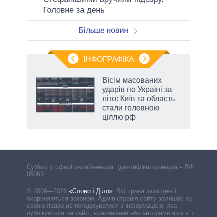
Головне за день
Більше новин
ІНФОГРАФІКА
Вісім масованих
ладів
ударів по Україні за
літо: Київ та область
стали головною
ціллю рф
Cуб'єкт у сфері онлайн-медіа. Ідентифікатор медіа – R40-
05063
© 2009—2026
«Слово і Діло»
.
Всі права захищені і
охороняються законом. Адміністрація сайту залишає за
собою право не погоджуватися з інформацією, яка
публікується на сайті, власниками або авторами якої є треті