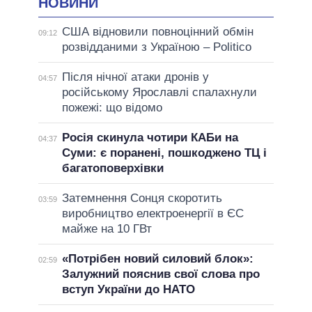
НОВИНИ
США відновили повноцінний обмін
09:12
розвідданими з Україною – Politico
Після нічної атаки дронів у
04:57
російському Ярославлі спалахнули
пожежі: що відомо
Росія скинула чотири КАБи на
04:37
Суми: є поранені, пошкоджено ТЦ і
багатоповерхівки
Затемнення Сонця скоротить
03:59
виробництво електроенергії в ЄС
майже на 10 ГВт
«Потрібен новий силовий блок»:
02:59
Залужний пояснив свої слова про
вступ України до НАТО