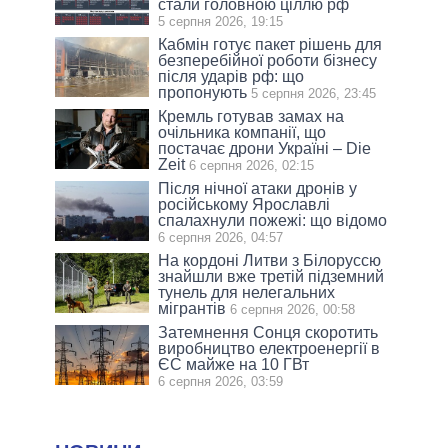
стали головною ціллю рф
5 серпня 2026, 19:15
Кабмін готує пакет рішень для
безперебійної роботи бізнесу
після ударів рф: що
пропонують
5 серпня 2026, 23:45
Кремль готував замах на
очільника компанії, що
постачає дрони Україні – Die
Zeit
6 серпня 2026, 02:15
Після нічної атаки дронів у
російському Ярославлі
спалахнули пожежі: що відомо
6 серпня 2026, 04:57
На кордоні Литви з Білоруссю
знайшли вже третій підземний
тунель для нелегальних
мігрантів
6 серпня 2026, 00:58
Затемнення Сонця скоротить
виробництво електроенергії в
ЄС майже на 10 ГВт
6 серпня 2026, 03:59