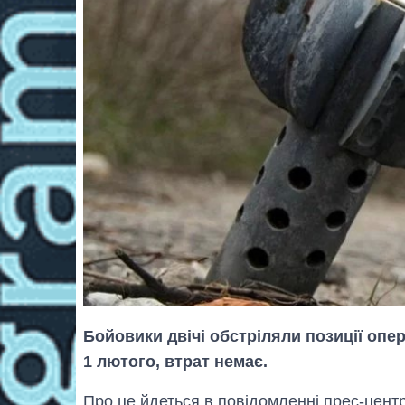
Бойовики двічі обстріляли позиції опер
1 лютого, втрат немає.
Про це йдеться в повідомленні прес-центр