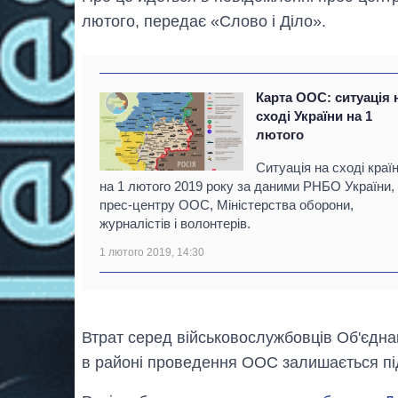
лютого, передає «Слово і Діло».
Карта ООС: ситуація 
сході України на 1
лютого
Ситуація на сході краї
на 1 лютого 2019 року за даними РНБО України,
прес-центру ООС, Міністерства оборони,
журналістів і волонтерів.
1 лютого 2019, 14:30
Втрат серед військовослужбовців Об'єдна
в районі проведення ООС залишається під