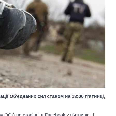
ації Об'єднаних сил станом на 18:00 п'ятниці,
у ООС на сторінці в Facebook у п'ятницю, 1