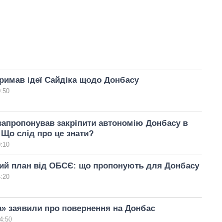
римав ідеї Сайдіка щодо Донбасу
0:50
апропонував закріпити автономію Донбасу в
. Що слід про це знати?
0:10
ий план від ОБСЄ: що пропонують для Донбасу
4:20
а» заявили про повернення на Донбас
4:50