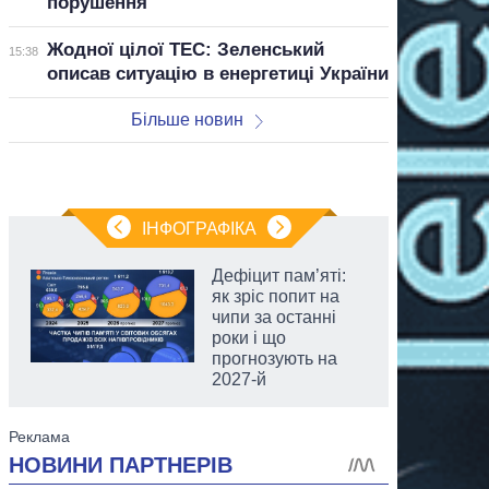
порушення
Жодної цілої ТЕС: Зеленський
15:38
описав ситуацію в енергетиці України
Більше новин
ІНФОГРАФІКА
Дефіцит пам’яті:
як зріс попит на
чипи за останні
роки і що
прогнозують на
2027-й