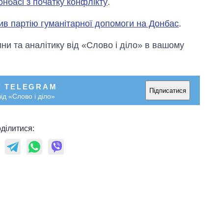
онбасі з початку конфлікту
.
в партію гуманітарної допомоги на Донбас
.
и та аналітику від «Слово і діло» в вашому
У TELEGRAM
Підписатися
ід «Слово і діло»
ділитися: