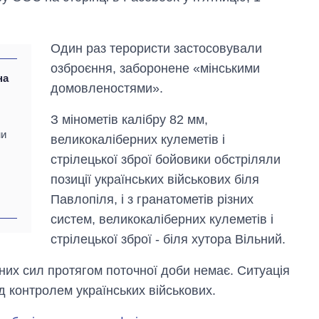
Один раз терористи застосовували
озброєння, заборонене «мінськими
на
домовленостями».
З мінометів калібру 82 мм,
ни
великокаліберних кулеметів і
стрілецької зброї бойовики обстріляли
позиції українських військових біля
Як змінився
бюджет
Павлопіля, і з гранатометів різних
Міністерства
систем, великокаліберних кулеметів і
оборони за 13
років війни з
стрілецької зброї - біля хутора Вільний.
росією
них сил протягом поточної доби немає. Ситуація
 контролем українських військових.