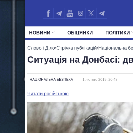
НОВИНИ
ОБIЦЯНКИ
ПОЛIТИКИ
УСІ ПОЛІТИКИ
ПРЕЗИДЕНТ І ОФ
Слово і Діло
›
Стрічка публікацій
›
Національна б
Ситуація на Донбасі: д
НАЦІОНАЛЬНА БЕЗПЕКА
1 лютого 2019, 20:48
Читати російською