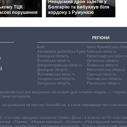
Невідомий дрон залетів у
ькому ТЦК
Болгарію та вибухнув біля
асові порушення
кордону з Румунією
РЕГІОНИ
Київ
Івано-Франківська обл
Автономна республіка Крим
Київська область
Вінницька область
Кіровоградська област
В
Волинська область
Луганська область
Дніпропетровська область
Львівська область
Й
Донецька область
Миколаївська область
Житомирська область
Одеська область
Закарпатська область
Полтавська область
Запорізька область
Рівненська область
 дозволяється при вказуванні посилання (для інтернет-видань — гіперпоси
стання матеріалів.
, що розміщені на порталі slovoidilo.ua, а також інформація про стан вик
і ГО «Система народного контролю Слово і Діло» і є власністю ГО «Систе
еклами: «Промо», «Новини компаній», «Позиція», «Партнерський матеріал
судження, оприлюднені у рекламних матеріалах. Згідно з українським зак