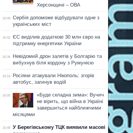
Херсонщині – ОВА
Сербія допоможе відбудувати одне з
16:48
українських міст
ЄС виділив додаткові 30 млн євро на
16:42
підтримку енергетики України
Невідомий дрон залетів у Болгарію та
16:36
вибухнув біля кордону з Румунією
Росіяни атакували Нікополь: згорів
16:16
автобус, загинув водій
«Буде складна зима»: Вучич
16:05
не вірить, що війна в Україні
завершиться найближчими
місяцями
У Берегівському ТЦК виявили масові
15:48