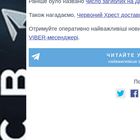
Раніше було названо
число загиблих на Д
Також нагадаємо,
Червоний Хрест достави
Отримуйте оперативно найважливіші новин
VIBER-месенджері
.
ЧИТАЙТЕ 
найважливіше в
По