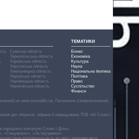
ТЕМАТИКИ
асть
Сумська область
Бізнес
Тернопільська область
Економіка
ь
Харківська область
Культура
Херсонська область
Наука
Хмельницька область
Національна безпека
Черкаська область
Політика
Чернівецька область
Право
Чернігівська область
Суспільство
Фінанси
лання) на www.slovoidilo.ua. Посилання (гіперпосилання)
онання цих обіцянок, зібрана й опрацьована ТОВ «ІА Слово і
ма народного контролю Слово і Діло».
», «Спецпроєкт», «За підтримки».
онодавством відповідальність за зміст реклами несе