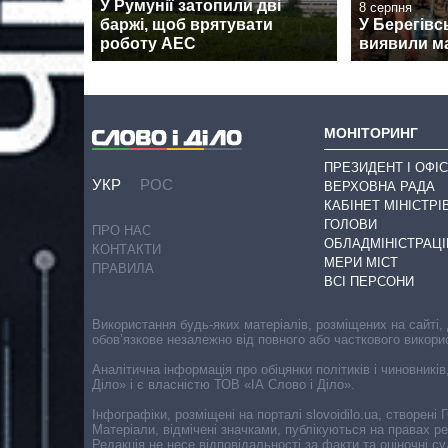
У Румунії затопили дві
8 серпня
баржі, щоб врятувати
У Берегівс
роботу АЕС
виявили м
МОНІТОРИНГ
ПРЕЗИДЕНТ І ОФІС
УКР
РОС
ВЕРХОВНА РАДА
КАБІНЕТ МІНІСТРІ
ГОЛОВИ
ПРО НАС
ОБЛАДМІНІСТРАЦІ
КОНТАКТИ
МЕРИ МІСТ
ПРАВИЛА
ВСІ ПЕРСОНИ
Використання будь-яких матеріалів, розміщених на сайті,
обов’язкове незалежно від повного або часткового викори
Аналітична інформація про обіцянки політиків і чиновників
Діло» і є власністю ТОВ «ІА Слово і Діло».
Інфографіки, розміщені на порталі slovoidilo.ua, створен
Матеріали, відмічені значками, публікуються на правах р
Редакція не несе відповідальності за факти та оціночні 