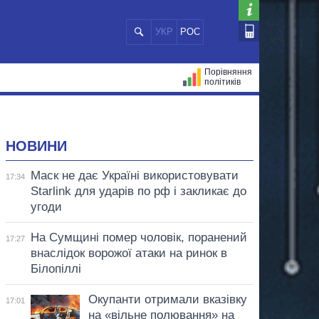
УКР
РОС
Порівняння
політиків
ЦІЙ
МЕРИ МІСТ
ВСІ ПЕРСОНИ
НОВИНИ
Маск не дає Україні використовувати
17:34
Starlink для ударів по рф і закликає до
угоди
На Сумщині помер чоловік, поранений
17:27
внаслідок ворожої атаки на ринок в
Білопіллі
Окупанти отримали вказівку
17:01
на «вільне полювання» на