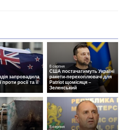
8 серпня
США постачатимуть Україні
ндія запровадила
ракети-перехоплювачі для
 проти росії та її
Patriot щомісяця –
Зеленський
8 серпня