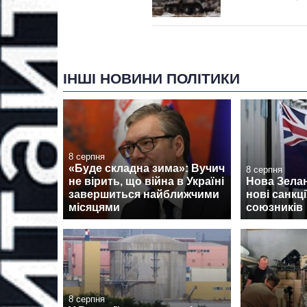
ІНШІ НОВИНИ ПОЛІТИКИ
8 серпня
«Буде складна зима»: Вучич
8 серпня
не вірить, що війна в Україні
Нова Зела
завершиться найближчими
нові санкції
місяцями
союзників
8 серпня