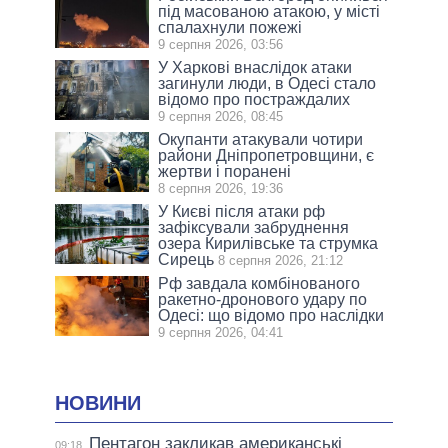
під масованою атакою, у місті
спалахнули пожежі
9 серпня 2026, 03:56
У Харкові внаслідок атаки
загинули люди, в Одесі стало
відомо про постраждалих
9 серпня 2026, 08:45
Окупанти атакували чотири
райони Дніпропетровщини, є
жертви і поранені
8 серпня 2026, 19:36
У Києві після атаки рф
зафіксували забруднення
озера Кирилівське та струмка
Сирець
8 серпня 2026, 21:12
Рф завдала комбінованого
ракетно-дронового удару по
Одесі: що відомо про наслідки
9 серпня 2026, 04:41
НОВИНИ
Пентагон закликав американські
09:18