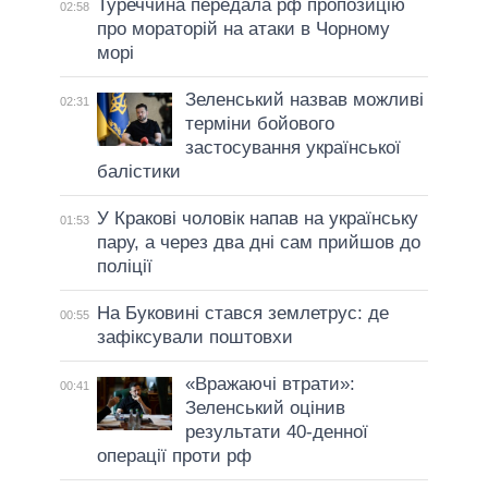
Туреччина передала рф пропозицію
02:58
про мораторій на атаки в Чорному
морі
Зеленський назвав можливі
02:31
терміни бойового
застосування української
балістики
У Кракові чоловік напав на українську
01:53
пару, а через два дні сам прийшов до
поліції
На Буковині стався землетрус: де
00:55
зафіксували поштовхи
«Вражаючі втрати»:
00:41
Зеленський оцінив
результати 40-денної
операції проти рф