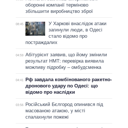
оборонні компанії терміново
збільшити виробництво зброї
У Харкові внаслідок атаки
08:45
загинули люди, в Одесі
стало відомо про
постраждалих
Абітурієнт заявив, що йому змінили
04:59
результат НМТ: перевірка виявила
можливу підробку – омбудсменка
Рф завдала комбінованого ракетно-
04:41
дронового удару по Одесі: що
відомо про наслідки
Російський Бєлгород опинився під
03:56
масованою атакою, у місті
спалахнули пожежі