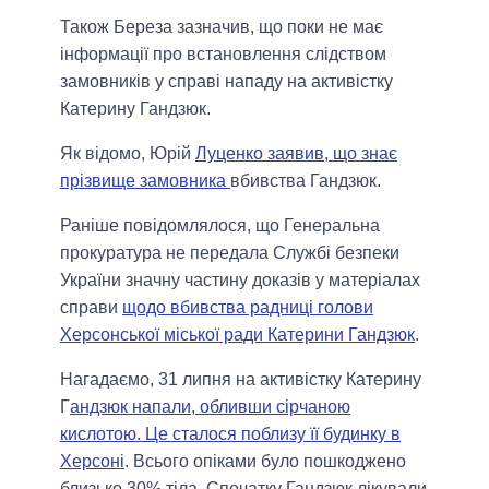
Також Береза зазначив, що поки не має
інформації про встановлення слідством
замовників у справі нападу на активістку
Катерину Гандзюк.
Як відомо, Юрій
Луценко заявив, що знає
прізвище замовника
вбивства Гандзюк.
Раніше повідомлялося, що Генеральна
прокуратура не передала Службі безпеки
України значну частину доказів у матеріалах
справи
щодо вбивства радниці голови
Херсонської міської ради Катерини Гандзюк
.
Нагадаємо, 31 липня на активістку Катерину
Г
андзюк напали, обливши сірчаною
кислотою. Це сталося поблизу її будинку в
Херсоні
. Всього опіками було пошкоджено
близько 30% тіла. Спочатку Гандзюк лікували