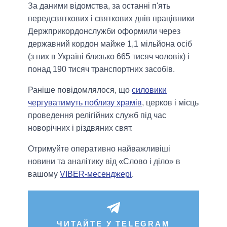
За даними відомства, за останні п'ять
передсвяткових і святкових днів працівники
Держприкордонслужби оформили через
державний кордон майже 1,1 мільйона осіб
(з них в Україні близько 665 тисяч чоловік) і
понад 190 тисяч транспортних засобів.
Раніше повідомлялося, що
силовики
чергуватимуть поблизу храмів
, церков і місць
проведення релігійних служб під час
новорічних і різдвяних свят.
Отримуйте оперативно найважливіші
новини та аналітику від «Слово і діло» в
вашому
VIBER-месенджері
.
ЧИТАЙТЕ У TELEGRAM