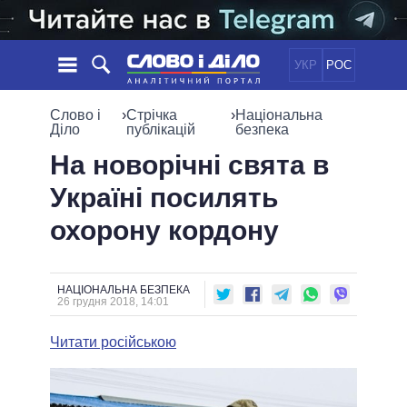
УКР
РОС
НОВИНИ
Слово і
›
Стрічка
›
Національна
Діло
публікацій
безпека
ОБIЦЯНКИ
СТРІЧКА
ПОЛІТИКА
На новорічні свята в
ПОДІЇ
ЕКОНОМІКА
Україні посилять
ПОЛIТИКИ
СТАТТІ
СУСПІЛЬСТВО
охорону кордону
ІНФОГРАФІКА
ДУМКИ
СВІТ
УСІ ПОЛІТИКИ
ОГЛЯДИ
ПРЕЗИДЕНТ І ОФІС
ВІДЕО
ДАЙДЖЕСТИ
ВЕРХОВНА РАДА
НАЦІОНАЛЬНА БЕЗПЕКА
26 грудня 2018, 14:01
ПІДТРИМАТИ
КАБІНЕТ МІНІСТРІВ
ГОЛОВИ ОБЛАДМІНІСТРАЦІЙ
Читати російською
ПОРІВНЯННЯ ПОЛІТИКІВ
МЕРИ МІСТ
ВСІ ПЕРСОНИ