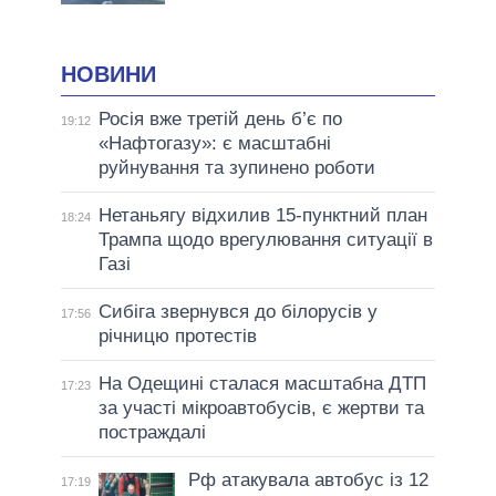
НОВИНИ
Росія вже третій день б’є по
19:12
«Нафтогазу»: є масштабні
руйнування та зупинено роботи
Нетаньягу відхилив 15-пунктний план
18:24
Трампа щодо врегулювання ситуації в
Газі
Сибіга звернувся до білорусів у
17:56
річницю протестів
На Одещині сталася масштабна ДТП
17:23
за участі мікроавтобусів, є жертви та
постраждалі
Рф атакувала автобус із 12
17:19