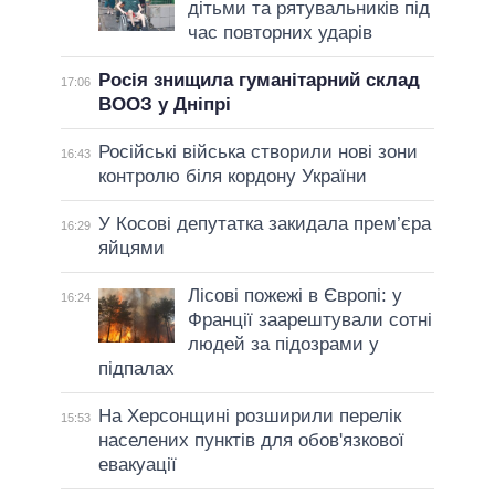
дітьми та рятувальників під
час повторних ударів
Росія знищила гуманітарний склад
17:06
ВООЗ у Дніпрі
Російські війська створили нові зони
16:43
контролю біля кордону України
У Косові депутатка закидала прем’єра
16:29
яйцями
Лісові пожежі в Європі: у
16:24
Франції заарештували сотні
людей за підозрами у
підпалах
На Херсонщині розширили перелік
15:53
населених пунктів для обов'язкової
евакуації