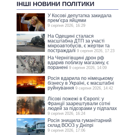
ІНШІ НОВИНИ ПОЛІТИКИ
У Косові депутатка закидала
прем’єра яйцями
9 серпня 2026, 16:29
На Одещині сталася
масштабна ДТП за участі
мікроавтобусів, є жертви та
постраждалі
9 серпня 2026, 17:23
На Чернігівщині дрон рф
вдарив поблизу магазину, є
поранені
9 серпня 2026, 14:09
Росія вдарила по німецькому
бізнесу в Україні, є масштабні
руйнування
9 серпня 2026, 14:42
Лісові пожежі в Європі: у
Франції заарештували сотні
людей за підозрами у підпалах
9 серпня 2026, 16:24
Росія знищила гуманітарний
склад ВООЗ у Дніпрі
9 серпня 2026, 17:06