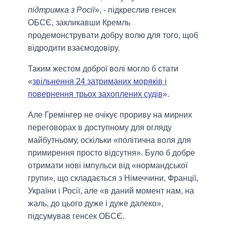
підтримка з Росії
», - підкреслив генсек
ОБСЄ, закликавши Кремль
продемонструвати добру волю для того, щоб
відродити взаємодовіру.
Таким жестом доброї волі могло б стати
«
звільнення 24 затриманих моряків і
повернення трьох захоплених судів
».
Але Гремінгер не очікує прориву на мирних
переговорах в доступному для огляду
майбутньому, оскільки «політична воля для
примирення просто відсутня». Було б добре
отримати нові імпульси від «нормандської
групи», що складається з Німеччини, Франції,
України і Росії, але «в даний момент нам, на
жаль, до цього дуже і дуже далеко»,
підсумував генсек ОБСЄ.