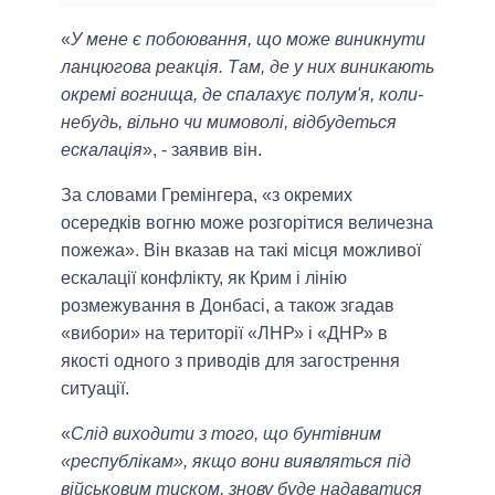
«
У мене є побоювання, що може виникнути
ланцюгова реакція. Там, де у них виникають
окремі вогнища, де спалахує полум'я, коли-
небудь, вільно чи мимоволі, відбудеться
ескалація
», - заявив він.
За словами Гремінгера, «з окремих
осередків вогню може розгорітися величезна
пожежа». Він вказав на такі місця можливої ​​
ескалації конфлікту, як Крим і лінію
розмежування в Донбасі, а також згадав
«вибори» на території «ЛНР» і «ДНР» в
якості одного з приводів для загострення
ситуації.
«
Слід виходити з того, що бунтівним
«республікам», якщо вони виявляться під
військовим тиском, знову буде надаватися