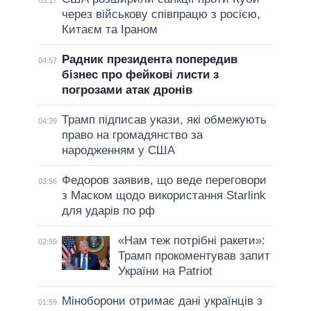
05:17
через військову співпрацю з росією,
Китаєм та Іраном
Радник президента попередив
04:57
бізнес про фейкові листи з
погрозами атак дронів
Трамп підписав укази, які обмежують
04:39
право на громадянство за
народженням у США
Федоров заявив, що веде переговори
03:56
з Маском щодо використання Starlink
для ударів по рф
«Нам теж потрібні ракети»:
02:59
Трамп прокоментував запит
України на Patriot
Міноборони отримає дані українців з
01:59