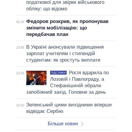
податкової для звірки військового
обліку: що відомо
Федоров розкрив, як пропонував
01:24
змінити мобілізацію: що
передбачав план
В Україні анонсували підвищення
23:45
зарплат учителям і стипендій
студентам: як зростуть виплати
Росія вдарила по
ПІДСУМКИ
22:53
Лозовій і Павлограду, а
Стефанішиній обрали
запобіжний захід. Головне за день
Зеленський цими вихідними вперше
22:32
відвідає Сербію
Більше новин