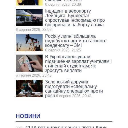
6 серпня 2026, 20:39
Інцидент в аеропорту
Лейпцига: Бундестаг
спростував інформацію про
боєприпаси на борту літака
6 серпня 2026, 22:03
Росія у липні збільшила
видобуток нафти та газового
конденсату – ЗМІ
6 серпня 2026, 21:25
В Україні анонсували
підвищення зарплат учителям і
стипендій студентам: як
зростуть виплати
6 серпня 2026, 23:45
Зеленський доручив
підготувати «спеціальну
санкційну операцію» проти
росії
6 серпня 2026, 20:41
НОВИНИ
США розширили санкції проти Куби