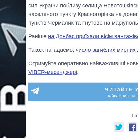
сил України поблизу селища Новотошківсь
населеного пункту Красногорівка на доне
пунктів Чермалик та Гнутове на маріупол
Раніше
на Донбас приїхали вісім вантажі
Також нагадаємо,
число загиблих мирних 
Отримуйте оперативно найважливіші новин
VIBER-месенджері
.
ЧИТАЙТЕ 
найважливіше в
По