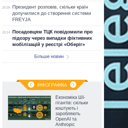
Президент розповів, скільки країн
20:39
долучилися до створення системи
FREYJA
Посадовцям ТЦК повідомили про
20:14
підозру через випадки фіктивних
мобілізацій у реєстрі «Оберіг»
Більше новин
ІНФОГРАФІКА
Економіка ШІ-
гігантів: скільки
коштують і
заробляють
OpenAI та
Anthropic