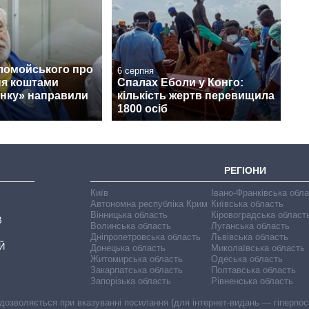
ломойського про
6 серпня
ня коштами
Спалах Еболи у Конго:
нку» направили
кількість жертв перевищила
1800 осіб
РЕГІОНИ
Київ
Івано-Франківська обл
Автономна республіка Крим
Київська область
Вінницька область
Кіровоградська област
В
Волинська область
Луганська область
Дніпропетровська область
Львівська область
Й
Донецька область
Миколаївська область
Житомирська область
Одеська область
Закарпатська область
Полтавська область
Запорізька область
Рівненська область
 дозволяється при вказуванні посилання (для інтернет-видань — гіперпоси