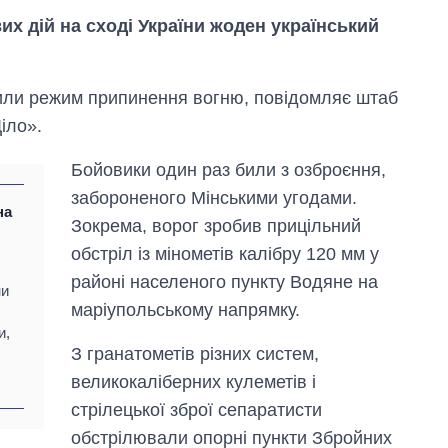
вих дій на сході України жоден український
ушили режим припинення вогню, повідомляє штаб
іло».
Бойовики один раз били з озброєння,
забороненого Мінськими угодами.
на
Зокрема, ворог зробив прицільний
обстріл із мінометів калібру 120 мм у
районі населеного пункту Водяне на
ни
маріупольському напрямку.
и,
Як змінився
З гранатометів різних систем,
бюджет
Міністерства
великокаліберних кулеметів і
оборони за 13
стрілецької зброї сепаратисти
років війни з
росією
обстрілювали опорні пункти Збройних