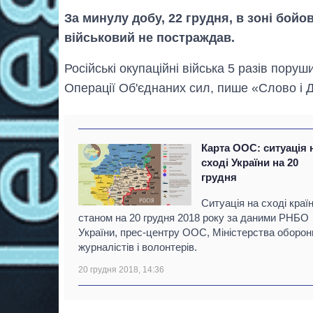
За минулу добу, 22 грудня, в зоні бойо
військовий не постраждав.
Російські окупаційні війська 5 разів пор
Операції Об'єднаних сил, пише «Слово і Д
Карта ООС: ситуація 
сході України на 20
грудня
Ситуація на сході краї
станом на 20 грудня 2018 року за даними РНБО
України, прес-центру ООС, Міністерства оборон
журналістів і волонтерів.
20 грудня 2018, 14:36