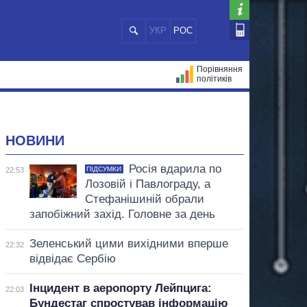
УКР
РОС
Порівняння
політиків
ЦІЙ
МЕРИ МІСТ
ВСІ ПЕРСОНИ
НОВИНИ
Росія вдарила по
ПІДСУМКИ
22:53
Лозовій і Павлограду, а
Стефанішиній обрали
запобіжний захід. Головне за день
Зеленський цими вихідними вперше
22:32
відвідає Сербію
Інцидент в аеропорту Лейпцига:
22:03
Бундестаг спростував інформацію