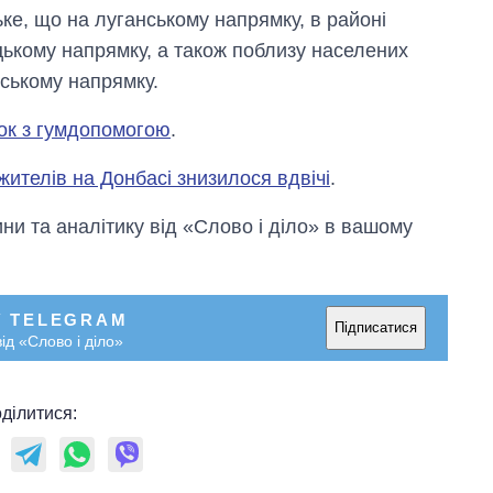
ке, що на луганському напрямку, в районі
цькому напрямку, а також поблизу населених
ьському напрямку.
вок з гумдопомогою
.
жителів на Донбасі знизилося вдвічі
.
и та аналітику від «Слово і діло» в вашому
У TELEGRAM
Підписатися
ід «Слово і діло»
ділитися: