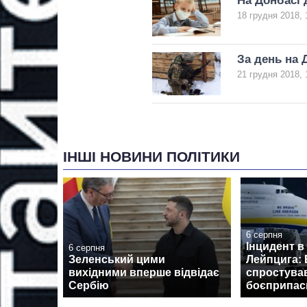
На Донбасі 
18 грудня 2018, 
За день на 
21 грудня 2018, 
ІНШІ НОВИНИ ПОЛІТИКИ
6 серпня
Інцидент в
6 серпня
Зеленський цими
Лейпцига: 
вихідними вперше відвідає
спростува
Сербію
боєприпаси