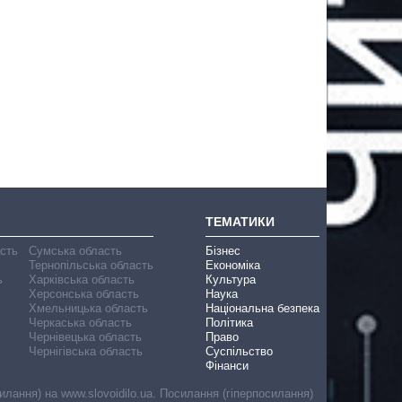
ТЕМАТИКИ
асть
Сумська область
Бізнес
Тернопільська область
Економіка
ь
Харківська область
Культура
Херсонська область
Наука
Хмельницька область
Національна безпека
Черкаська область
Політика
Чернівецька область
Право
Чернігівська область
Суспільство
Фінанси
лання) на www.slovoidilo.ua. Посилання (гіперпосилання)