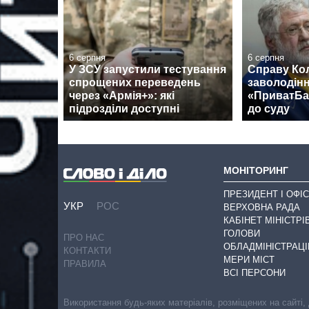
6 серпня
6 серпня
У ЗСУ запустили тестування
Справу Ко
спрощених переведень
заволодін
через «Армія+»: які
«ПриватБа
підрозділи доступні
до суду
МОНІТОРИНГ
ПРЕЗИДЕНТ І ОФІС
УКР
РОС
ВЕРХОВНА РАДА
КАБІНЕТ МІНІСТРІ
ГОЛОВИ
ПРО НАС
ОБЛАДМІНІСТРАЦІ
КОНТАКТИ
МЕРИ МІСТ
ПРАВИЛА
ВСІ ПЕРСОНИ
Використання будь-яких матеріалів, розміщених на сайті,