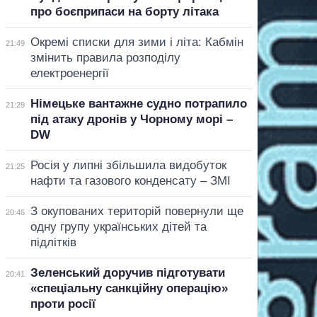
про боєприпаси на борту літака
Окремі списки для зими і літа: Кабмін
21:49
змінить правила розподілу
електроенергії
Німецьке вантажне судно потрапило
21:29
під атаку дронів у Чорному морі –
DW
Росія у липні збільшила видобуток
21:25
нафти та газового конденсату – ЗМІ
З окупованих територій повернули ще
20:46
одну групу українських дітей та
підлітків
Зеленський доручив підготувати
20:41
«спеціальну санкційну операцію»
проти росії