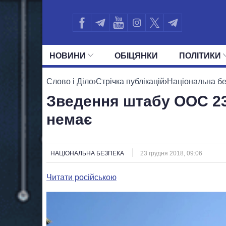
НОВИНИ
ОБIЦЯНКИ
ПОЛIТИКИ
УСІ ПОЛІТИКИ
ПРЕЗИДЕНТ І ОФ
Слово і Діло
›
Стрічка публікацій
›
Національна б
Зведення штабу ООС 23 
немає
НАЦІОНАЛЬНА БЕЗПЕКА
23 грудня 2018, 09:06
Читати російською