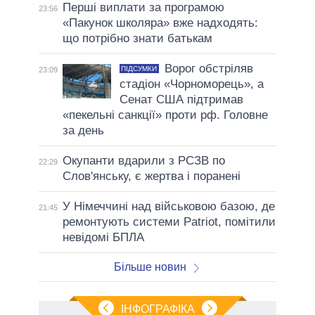
Перші виплати за програмою
23:56
«Пакунок школяра» вже надходять:
що потрібно знати батькам
Ворог обстріляв
ПІДСУМКИ
23:09
стадіон «Чорноморець», а
Сенат США підтримав
«пекельні санкції» проти рф. Головне
за день
Окупанти вдарили з РСЗВ по
22:29
Слов'янську, є жертва і поранені
У Німеччині над військовою базою, де
21:45
ремонтують системи Patriot, помітили
невідомі БПЛА
Більше новин
ІНФОГРАФІКА