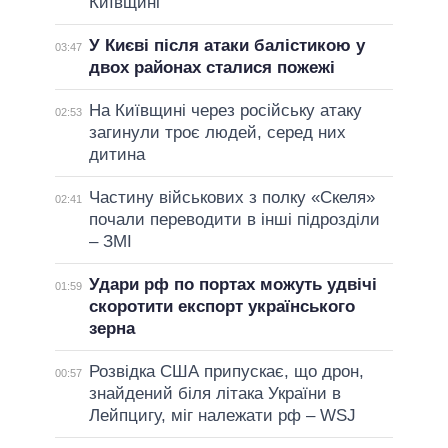
Київщині
У Києві після атаки балістикою у
03:47
двох районах сталися пожежі
На Київщині через російську атаку
02:53
загинули троє людей, серед них
дитина
Частину військових з полку «Скеля»
02:41
почали переводити в інші підрозділи
– ЗМІ
Удари рф по портах можуть удвічі
01:59
скоротити експорт українського
зерна
Розвідка США припускає, що дрон,
00:57
знайдений біля літака України в
Лейпцигу, міг належати рф – WSJ