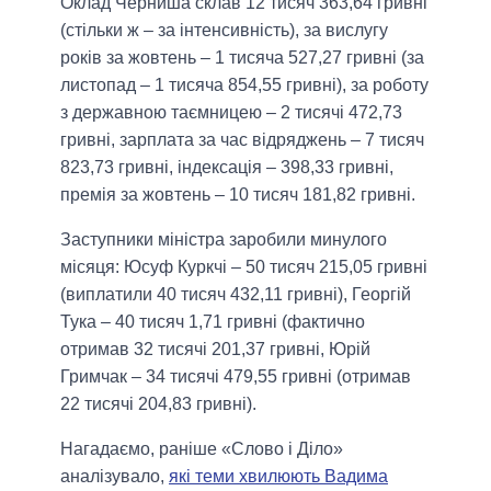
Оклад Черниша склав 12 тисяч 363,64 гривні
(стільки ж – за інтенсивність), за вислугу
років за жовтень – 1 тисяча 527,27 гривні (за
листопад – 1 тисяча 854,55 гривні), за роботу
з державною таємницею – 2 тисячі 472,73
гривні, зарплата за час відряджень – 7 тисяч
823,73 гривні, індексація – 398,33 гривні,
премія за жовтень – 10 тисяч 181,82 гривні.
Заступники міністра заробили минулого
місяця: Юсуф Куркчі – 50 тисяч 215,05 гривні
(виплатили 40 тисяч 432,11 гривні), Георгій
Тука – 40 тисяч 1,71 гривні (фактично
отримав 32 тисячі 201,37 гривні, Юрій
Гримчак – 34 тисячі 479,55 гривні (отримав
22 тисячі 204,83 гривні).
Нагадаємо, раніше «Слово і Діло»
аналізувало,
які теми хвилюють Вадима