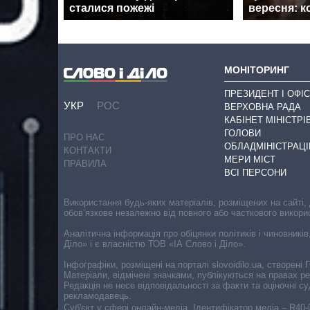
сталися пожежі
вересня: к
МОНІТОРИНГ
ПРЕЗИДЕНТ І ОФІС
УКР
РОС
ВЕРХОВНА РАДА
КАБІНЕТ МІНІСТРІ
ГОЛОВИ
ПРО НАС
ОБЛАДМІНІСТРАЦІ
КОНТАКТИ
МЕРИ МІСТ
ПРАВИЛА
ВСІ ПЕРСОНИ
Використання будь-яких матеріалів, розміщених на сайті,
обов’язкове незалежно від повного або часткового викори
Аналітична інформація про обіцянки політиків і чиновників
Діло» і є власністю ТОВ «ІА Слово і Діло».
Інфографіки, розміщені на порталі slovoidilo.ua, створен
Матеріали, відмічені значками, публікуються на правах р
Редакція не несе відповідальності за факти та оціночні 
рекламодавець.
Cуб'єкт у сфері онлайн-медіа. Ідентифікатор медіа – R40