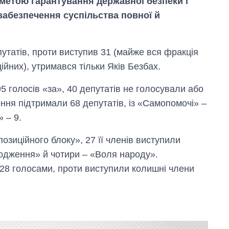
 метою гарантування державної безпеки і
 забезпечення суспільства повної й
утатів, проти виступив 31 (майже вся фракція
ійних), утримався тільки Яків Безбах.
 голосів «за», 40 депутатів не голосували або
ння підтримали 68 депутатів, із «Самопомочі» –
 – 9.
зиційного блоку», 27 її членів виступили
одження» й чотири – «Воля народу».
28 голосами, проти виступили колишні члени