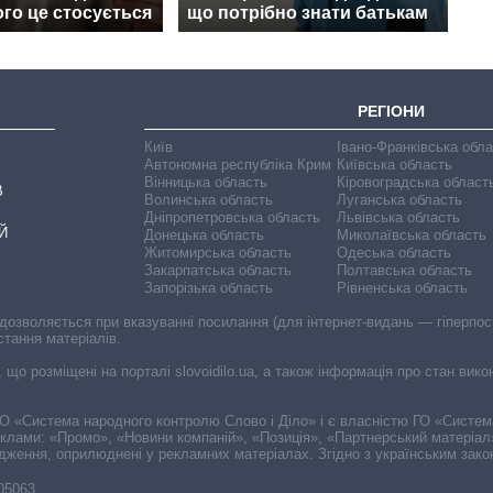
ого це стосується
що потрібно знати батькам
РЕГІОНИ
Київ
Івано-Франківська обл
Автономна республіка Крим
Київська область
Вінницька область
Кіровоградська област
В
Волинська область
Луганська область
Дніпропетровська область
Львівська область
Й
Донецька область
Миколаївська область
Житомирська область
Одеська область
Закарпатська область
Полтавська область
Запорізька область
Рівненська область
 дозволяється при вказуванні посилання (для інтернет-видань — гіперпоси
стання матеріалів.
, що розміщені на порталі slovoidilo.ua, а також інформація про стан вик
і ГО «Система народного контролю Слово і Діло» і є власністю ГО «Систе
еклами: «Промо», «Новини компаній», «Позиція», «Партнерський матеріал
судження, оприлюднені у рекламних матеріалах. Згідно з українським зак
-05063