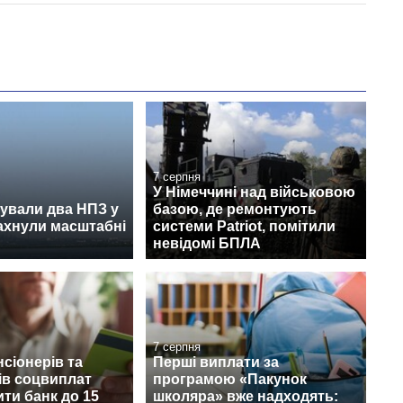
7 серпня
У Німеччині над військовою
ували два НПЗ у
базою, де ремонтують
лахнули масштабні
системи Patriot, помітили
невідомі БПЛА
7 серпня
нсіонерів та
Перші виплати за
ів соцвиплат
програмою «Пакунок
ити банк до 15
школяра» вже надходять: