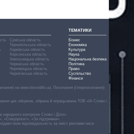
ТЕМАТИКИ
асть
Сумська область
Бізнес
Тернопільська область
Економіка
ь
Харківська область
Культура
Херсонська область
Наука
Хмельницька область
Національна безпека
Черкаська область
Політика
Чернівецька область
Право
Чернігівська область
Суспільство
Фінанси
лання) на www.slovoidilo.ua. Посилання (гіперпосилання)
онання цих обіцянок, зібрана й опрацьована ТОВ «ІА Слово і
ма народного контролю Слово і Діло».
», «Спецпроєкт», «За підтримки».
онодавством відповідальність за зміст реклами несе