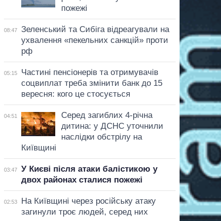
пожежі
Зеленський та Сибіга відреагували на
08:47
ухвалення «пекельних санкцій» проти
рф
Частині пенсіонерів та отримувачів
05:15
соцвиплат треба змінити банк до 15
вересня: кого це стосується
Серед загиблих 4-річна
04:51
дитина: у ДСНС уточнили
наслідки обстрілу на
Київщині
У Києві після атаки балістикою у
03:47
двох районах сталися пожежі
На Київщині через російську атаку
02:53
загинули троє людей, серед них