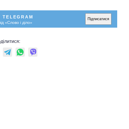
У TELEGRAM
Підписатися
ід «Слово і діло»
ділитися: