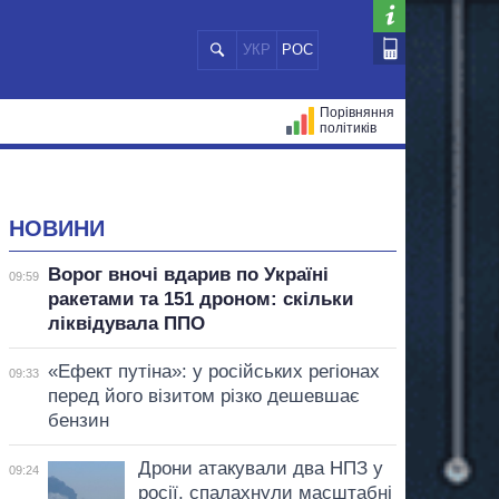
УКР
РОС
Порівняння
політиків
ЦІЙ
МЕРИ МІСТ
ВСІ ПЕРСОНИ
НОВИНИ
Ворог вночі вдарив по Україні
09:59
ракетами та 151 дроном: скільки
ліквідувала ППО
«Ефект путіна»: у російських регіонах
09:33
перед його візитом різко дешевшає
бензин
Дрони атакували два НПЗ у
09:24
росії, спалахнули масштабні