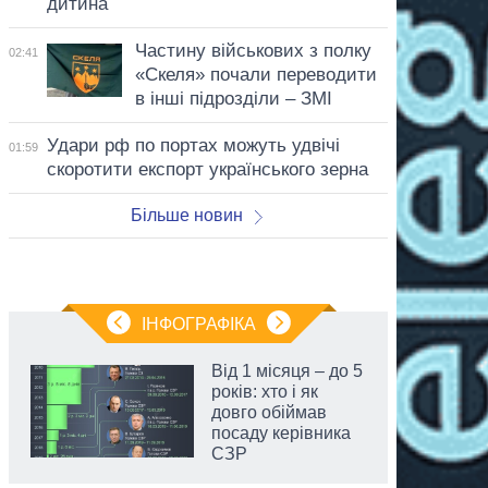
дитина
Частину військових з полку
02:41
«Скеля» почали переводити
в інші підрозділи – ЗМІ
Удари рф по портах можуть удвічі
01:59
скоротити експорт українського зерна
Більше новин
ІНФОГРАФІКА
Від 1 місяця – до 5
років: хто і як
довго обіймав
посаду керівника
СЗР