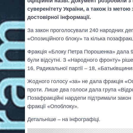
офіційній назві. Документ розробили з
суверенітету України, а також із метою
достовірної інформації.
За закон проголосували 240 народних деп
«Опозиційного блоку» та кілька позафракц
Фракція «Блоку Петра Порошенка» дала 95
були відсутні. З «Народного фронту» ріше
16, Радикальної партії – 18, «Батьківщини»
Жодного голосу «за» не дала фракція «Опо
проти. Лише два голоси дала група «Відр
Позафракційні нардепи підтримали закон 
фракції «Опоблоку».
Детальніше – на інфографіці.