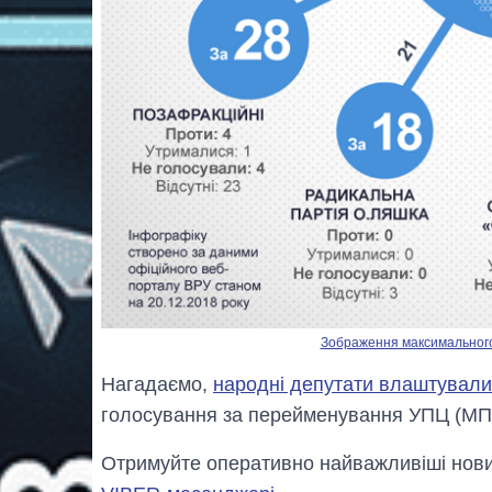
Зображення максимального р
Нагадаємо,
народні депутати влаштували м
голосування за перейменування УПЦ (МП
Отримуйте оперативно найважливіші новин