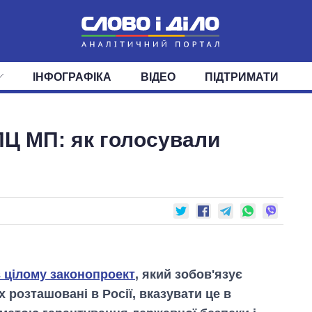
ІНФОГРАФІКА
ВІДЕО
ПІДТРИМАТИ
ІС
СТРІЧКА
ВЕРХОВНА РАДА
ПОДІЇ
СТАТТІ
КАБІНЕТ МІНІСТРІВ
ДУМКИ
ОГЛЯДИ
ГОЛОВИ ОБЛАДМІНІСТРА
ДАЙДЖЕСТИ
Ц МП: як голосували
ПОЛІТИКА
ДЕПУТАТИ
ЕКОНОМІКА
КОМІТЕТИ
СУСПІЛЬСТВО
ФРАКЦІЇ
ОКРУГИ
СВІТ
в цілому законопроект
, який зобов'язує
их розташовані в Росії, вказувати це в