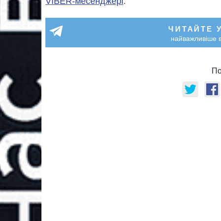
VIBER-месенджері
.
ЧИТАЙТЕ 
найважливіше в
По