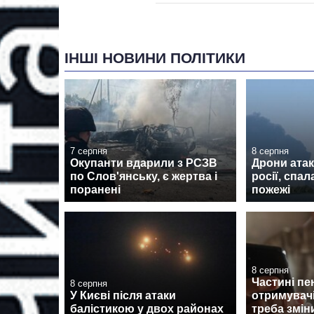
ІНШІ НОВИНИ ПОЛІТИКИ
7 серпня
8 серпня
Окупанти вдарили з РСЗВ
Дрони атак
по Слов'янську, є жертва і
росії, спа
поранені
пожежі
8 серпня
Частині пе
8 серпня
У Києві після атаки
отримувач
балістикою у двох районах
треба змін