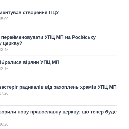
оментував створення ПЦУ
15:00
 перейменовувати УПЦ МП на Російську
у церкву?
13:45
зібралися віряни УПЦ МП
12:16
астеріг радикалів від захоплень храмів УПЦ МП
07:20
творили нову православну церкву: що тепер буде
16:20