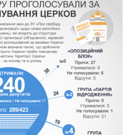
Як за 10 років
змінилася кількість
вступників на
бакалаврат,
магістратуру та
аспірантуру