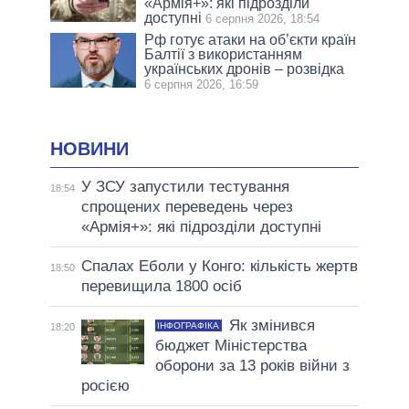
«Армія+»: які підрозділи
доступні
6 серпня 2026, 18:54
Рф готує атаки на об’єкти країн
Балтії з використанням
українських дронів – розвідка
6 серпня 2026, 16:59
НОВИНИ
У ЗСУ запустили тестування
18:54
спрощених переведень через
«Армія+»: які підрозділи доступні
Спалах Еболи у Конго: кількість жертв
18:50
перевищила 1800 осіб
Як змінився
ІНФОГРАФІКА
18:20
бюджет Міністерства
оборони за 13 років війни з
росією