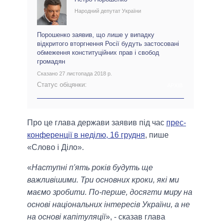
Народний депутат України
Порошенко заявив, що лише у випадку
відкритого вторгнення Росії будуть застосовані
обмеження конституційних прав і свобод
громадян
Сказано 27 листопада 2018 р.
Статус обіцянки:
АРХІВ
Про це глава держави заявив під час
прес-
конференції в неділю, 16 грудня
, пише
«Слово і Діло».
«
Наступні п'ять років будуть ще
важливішими. Три основних кроки, які ми
маємо зробити. По-перше, досягти миру на
основі національних інтересів України, а не
на основі капітуляції
», - сказав глава