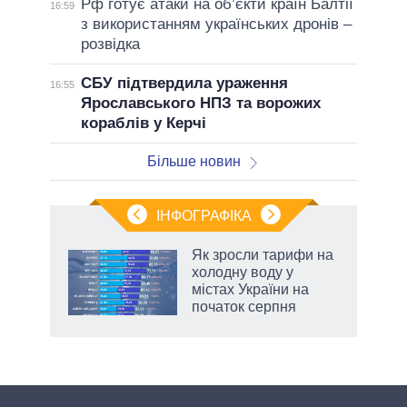
Рф готує атаки на об’єкти країн Балтії
16:59
з використанням українських дронів –
розвідка
СБУ підтвердила ураження
16:55
Ярославського НПЗ та ворожих
кораблів у Керчі
Більше новин
ІНФОГРАФІКА
Як зросли тарифи на
 за
холодну воду у
асть
містах України на
початок серпня
аспі