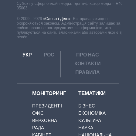
Cуб'єкт у сфері онлайн-медіа. Ідентифікатор медіа – R40-
05063
© 2009—2026
«Слово і Діло»
.
Всі права захищені і
охороняються законом. Адміністрація сайту залишає за
собою право не погоджуватися з інформацією, яка
публікується на сайті, власниками або авторами якої є треті
особи.
УКР
РОС
ПРО НАС
КОНТАКТИ
ПРАВИЛА
МОНІТОРИНГ
ТЕМАТИКИ
ПРЕЗИДЕНТ І
БІЗНЕС
ОФІС
ЕКОНОМІКА
ВЕРХОВНА
КУЛЬТУРА
РАДА
НАУКА
КАБІНЕТ
НАЦІОНАЛЬНА