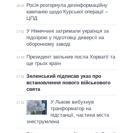
Росія розгорнула дезінформаційну
18:20
кампанію щодо Курської операції –
ЦПД
У Німеччині затримали українця за
17:52
підозрою у підготовці диверсії на
оборонному заводі
Президент звільнив посла Хорватії та
17:43
ще трьох країн
Зеленський підписав указ про
17:41
встановлення нового військового
свята
У Львові вибухнув
17:12
транформатор на
підстанції, частина міста
знеструмлена