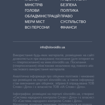
МІНІСТРІВ
БЕЗПЕКА
ГОЛОВИ
ПОЛІТИКА
ОБЛАДМІНІСТРАЦІЙ
ПРАВО
МЕРИ МІСТ
СУСПІЛЬСТВО
ВСІ ПЕРСОНИ
ФІНАНСИ
info@slovoidilo.ua
Використання будь-яких матеріалів, розміщених на сайті,
дозволяється при вказуванні посилання (для інтернет-видань
— гіперпосилання) на www.slovoidilo.ua. Посилання
(гіперпосилання) обов’язкове незалежно від повного або
часткового використання матеріалів.
Аналітична інформація про обіцянки політиків і чиновників,
що розміщені на порталі slovoidilo.ua, а також інформація про
стан виконання цих обіцянок, зібрана й опрацьована ТОВ «ІА
Слово і Діло» і є власністю ТОВ «ІА Слово і Діло».
Інфографіки, розміщені на порталі slovoidilo.ua, створені ГО
«Система народного контролю Слово і Діло» і є власністю
ГО «Система народного контролю Слово і Діло».
Матеріали, відмічені значками, публікуються на правах