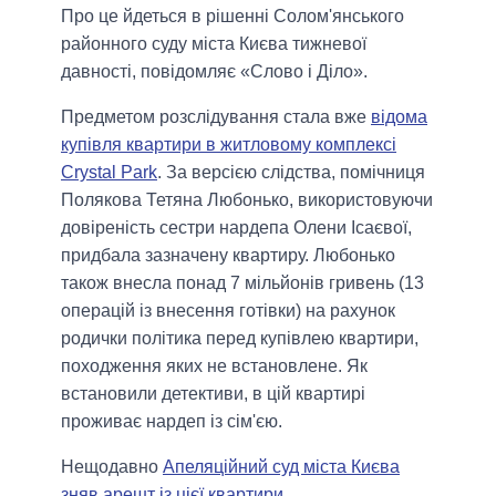
Про це йдеться в рішенні Солом'янського
районного суду міста Києва тижневої
давності, повідомляє «Слово і Діло».
Предметом розслідування стала вже
відома
купівля квартири в житловому комплексі
Crystal Park
. За версією слідства, помічниця
Полякова Тетяна Любонько, використовуючи
довіреність сестри нардепа Олени Ісаєвої,
придбала зазначену квартиру. Любонько
також внесла понад 7 мільйонів гривень (13
операцій із внесення готівки) на рахунок
родички політика перед купівлею квартири,
походження яких не встановлене. Як
встановили детективи, в цій квартирі
проживає нардеп із сім'єю.
Нещодавно
Апеляційний суд міста Києва
зняв арешт із цієї квартири
.