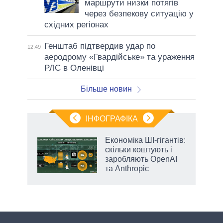
маршрути низки потягів
через безпекову ситуацію у
східних регіонах
Генштаб підтвердив удар по
12:49
аеродрому «Гвардійське» та ураження
РЛС в Оленівці
Більше новин
ІНФОГРАФІКА
жет
Економіка ШІ-гігантів:
скільки коштують і
ків
заробляють OpenAI
та Anthropic
аспі