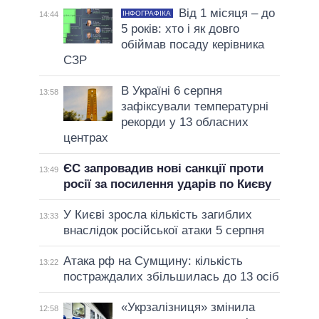
Від 1 місяця – до
ІНФОГРАФІКА
14:44
5 років: хто і як довго
обіймав посаду керівника
СЗР
В Україні 6 серпня
13:58
зафіксували температурні
рекорди у 13 обласних
центрах
ЄС запровадив нові санкції проти
13:49
росії за посилення ударів по Києву
У Києві зросла кількість загиблих
13:33
внаслідок російської атаки 5 серпня
Атака рф на Сумщину: кількість
13:22
постраждалих збільшилась до 13 осіб
«Укрзалізниця» змінила
12:58