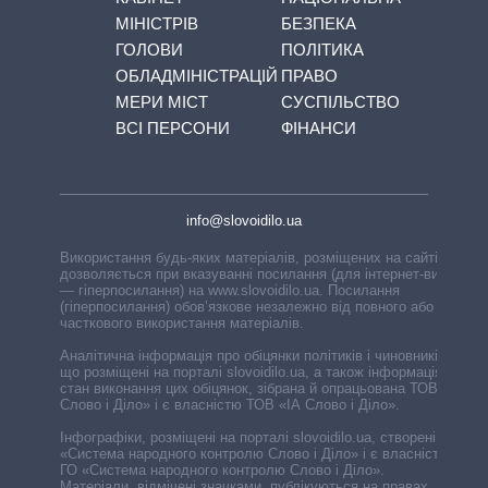
МІНІСТРІВ
БЕЗПЕКА
ГОЛОВИ
ПОЛІТИКА
ОБЛАДМІНІСТРАЦІЙ
ПРАВО
МЕРИ МІСТ
СУСПІЛЬСТВО
ВСІ ПЕРСОНИ
ФІНАНСИ
info@slovoidilo.ua
Використання будь-яких матеріалів, розміщених на сайті,
дозволяється при вказуванні посилання (для інтернет-видань
— гіперпосилання) на www.slovoidilo.ua. Посилання
(гіперпосилання) обов’язкове незалежно від повного або
часткового використання матеріалів.
Аналітична інформація про обіцянки політиків і чиновників,
що розміщені на порталі slovoidilo.ua, а також інформація про
стан виконання цих обіцянок, зібрана й опрацьована ТОВ «ІА
Слово і Діло» і є власністю ТОВ «ІА Слово і Діло».
Інфографіки, розміщені на порталі slovoidilo.ua, створені ГО
«Система народного контролю Слово і Діло» і є власністю
ГО «Система народного контролю Слово і Діло».
Матеріали, відмічені значками, публікуються на правах