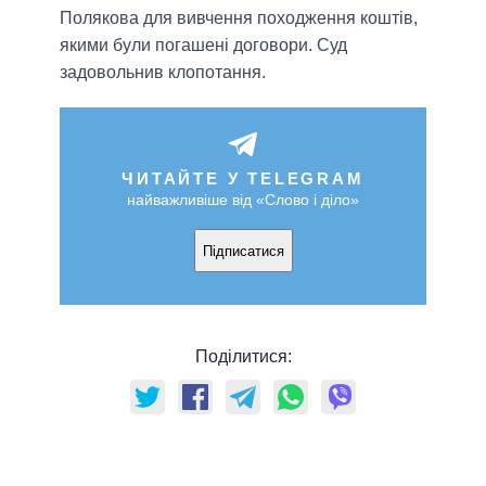
Полякова для вивчення походження коштів,
якими були погашені договори. Суд
задовольнив клопотання.
ЧИТАЙТЕ У TELEGRAM
найважливіше від «Слово і діло»
Підписатися
Поділитися: