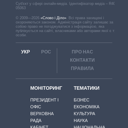
Cуб'єкт у сфері онлайн-медіа. Ідентифікатор медіа – R40-
05063
© 2009—2026
«Слово і Діло»
.
Всі права захищені і
охороняються законом. Адміністрація сайту залишає за
собою право не погоджуватися з інформацією, яка
публікується на сайті, власниками або авторами якої є треті
особи.
УКР
РОС
ПРО НАС
КОНТАКТИ
ПРАВИЛА
МОНІТОРИНГ
ТЕМАТИКИ
ПРЕЗИДЕНТ І
БІЗНЕС
ОФІС
ЕКОНОМІКА
ВЕРХОВНА
КУЛЬТУРА
РАДА
НАУКА
КАБІНЕТ
НАЦІОНАЛЬНА