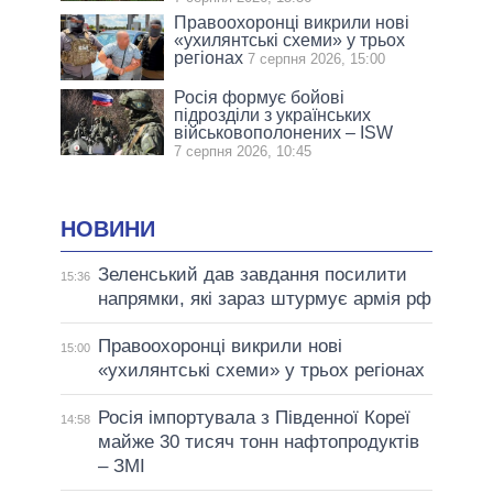
Правоохоронці викрили нові
«ухилянтські схеми» у трьох
регіонах
7 серпня 2026, 15:00
Росія формує бойові
підрозділи з українських
військовополонених – ISW
7 серпня 2026, 10:45
НОВИНИ
Зеленський дав завдання посилити
15:36
напрямки, які зараз штурмує армія рф
Правоохоронці викрили нові
15:00
«ухилянтські схеми» у трьох регіонах
Росія імпортувала з Південної Кореї
14:58
майже 30 тисяч тонн нафтопродуктів
– ЗМІ