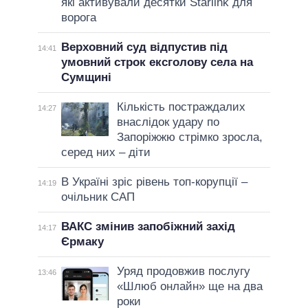
які активували десятки Starlink для
ворога
Верховний суд відпустив під
14:41
умовний строк ексголову села на
Сумщині
Кількість постраждалих
14:27
внаслідок удару по
Запоріжжю стрімко зросла,
серед них – діти
В Україні зріс рівень топ-корупції –
14:19
очільник САП
ВАКС змінив запобіжний захід
14:17
Єрмаку
Уряд продовжив послугу
13:46
«Шлюб онлайн» ще на два
роки