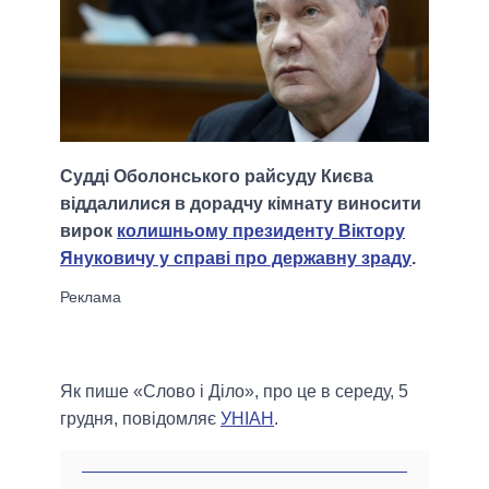
Судді Оболонського райсуду Києва
віддалилися в дорадчу кімнату виносити
вирок
колишньому президенту Віктору
Януковичу у справі про державну зраду
.
Як пише «Слово і Діло», про це в середу, 5
грудня, повідомляє
УНІАН
.