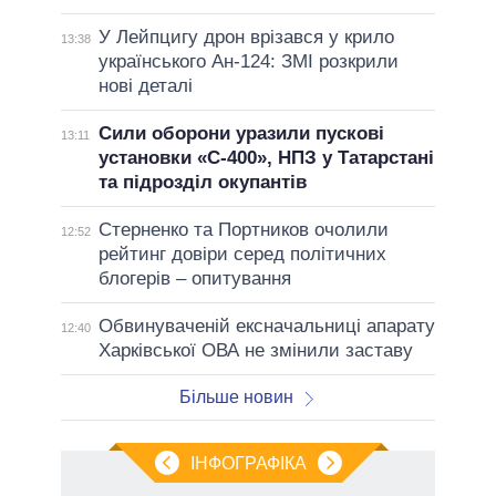
У Лейпцигу дрон врізався у крило
13:38
українського Ан-124: ЗМІ розкрили
нові деталі
Сили оборони уразили пускові
13:11
установки «С-400», НПЗ у Татарстані
та підрозділ окупантів
Стерненко та Портников очолили
12:52
рейтинг довіри серед політичних
блогерів – опитування
Обвинуваченій ексначальниці апарату
12:40
Харківської ОВА не змінили заставу
Більше новин
ІНФОГРАФІКА