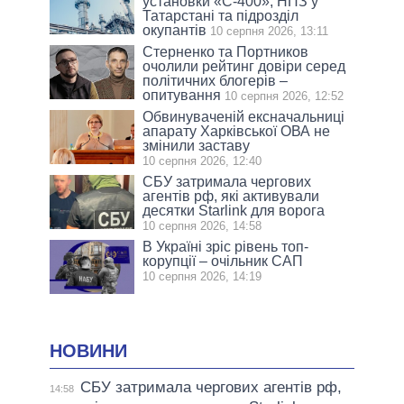
установки «С-400», НПЗ у
Татарстані та підрозділ
окупантів
10 серпня 2026, 13:11
Стерненко та Портников
очолили рейтинг довіри серед
політичних блогерів –
опитування
10 серпня 2026, 12:52
Обвинуваченій ексначальниці
апарату Харківської ОВА не
змінили заставу
10 серпня 2026, 12:40
СБУ затримала чергових
агентів рф, які активували
десятки Starlink для ворога
10 серпня 2026, 14:58
В Україні зріс рівень топ-
корупції – очільник САП
10 серпня 2026, 14:19
НОВИНИ
СБУ затримала чергових агентів рф,
14:58