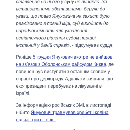
ставлення до нього у суду не виникло. За
встановленими обставинами, беручи до
уваги, що право Януковича на захист було
реалізовано в повній мірі, суд виходить до
нарадчої кімнати для ухвалення
остаточного рішення судом першої
інстанції у даній справі
», - підсумував суддя.
Раніше
5 грудня Янукович вкотре не вийшов
на зв'язок з Оболонським райсудом Києва
, де
повинен був виступити з останнім словом у
справі про держзраду. Адвокати заявили, що
екс-президент перебуває на лікуванні в
Ізраїлі.
За інформацією російських ЗМІ, в листопаді
нібито
Янукович травмував хребет і коліна
під час гри в теніс.