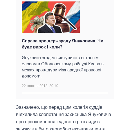
Справа про держзраду Януковича. Чи
буде вирок і коли?
Янукович згоден виступити з останнім
словом в Оболонському райсуді Києва в
межах процедури міжнародної правової
допомоги.
22 жовтня 2018, 20:10
Зазначено, що перед цим колегія суддів
відхилила клопотання захисника Януковича
про призупинення судового розгляду в
зв'язку з нібито хворобою екс-президента.