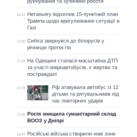
руйнування та зупинено роботи
Нетаньягу відхилив 15-пунктний план
18:24
Трампа щодо врегулювання ситуації в
Газі
Сибіга звернувся до білорусів у
17:56
річницю протестів
На Одещині сталася масштабна ДТП
17:23
за участі мікроавтобусів, є жертви та
постраждалі
Рф атакувала автобус із 12
17:19
дітьми та рятувальників під
час повторних ударів
Росія знищила гуманітарний склад
17:06
ВООЗ у Дніпрі
Російські війська створили нові зони
16:43