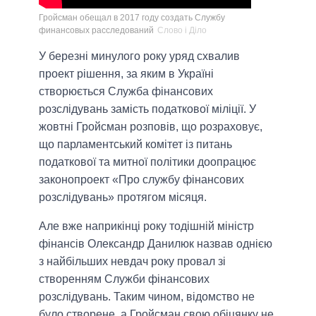
Гройсман обещал в 2017 году создать Службу
финансовых расследований
Слово і Діло
У березні минулого року уряд схвалив
проект рішення, за яким в Україні
створюється Служба фінансових
розслідувань замість податкової міліції. У
жовтні Гройсман розповів, що розраховує,
що парламентський комітет із питань
податкової та митної політики доопрацює
законопроект «Про службу фінансових
розслідувань» протягом місяця.
Але вже наприкінці року тодішній міністр
фінансів Олександр Данилюк назвав однією
з найбільших невдач року провал зі
створенням Служби фінансових
розслідувань. Таким чином, відомство не
було створене, а Гройсман свою обіцянку не