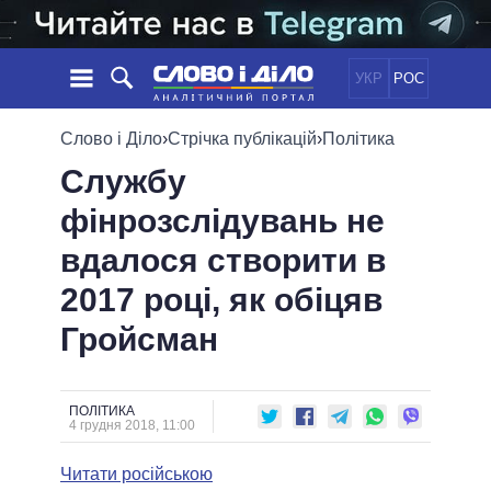
УКР
РОС
НОВИНИ
Слово і Діло
›
Стрічка публікацій
›
Політика
Службу
ОБIЦЯНКИ
СТРІЧКА
ПОЛІТИКА
фінрозслідувань не
ПОДІЇ
ЕКОНОМІКА
ПОЛIТИКИ
вдалося створити в
СТАТТІ
СУСПІЛЬСТВО
ІНФОГРАФІКА
ДУМКИ
СВІТ
УСІ ПОЛІТИКИ
2017 році, як обіцяв
ОГЛЯДИ
ПРЕЗИДЕНТ І ОФІС
Гройсман
ВІДЕО
ДАЙДЖЕСТИ
ВЕРХОВНА РАДА
ПІДТРИМАТИ
КАБІНЕТ МІНІСТРІВ
ГОЛОВИ ОБЛАДМІНІСТРАЦІЙ
ПОЛІТИКА
ПОРІВНЯННЯ ПОЛІТИКІВ
4 грудня 2018, 11:00
МЕРИ МІСТ
Читати російською
ВСІ ПЕРСОНИ