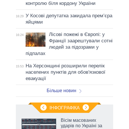
контролю біля кордону України
У Косові депутатка закидала прем’єра
16:29
яйцями
Лісові пожежі в Європі: у
16:24
Франції заарештували сотні
людей за підозрами у
підпалах
На Херсонщині розширили перелік
15:53
населених пунктів для обов'язкової
евакуації
Більше новин
ІНФОГРАФІКА
 як
Вісім масованих
и за
ударів по Україні за