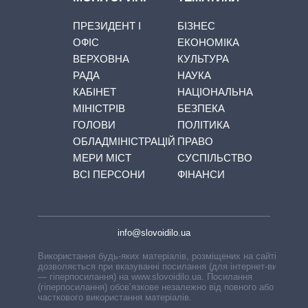
ПРЕЗИДЕНТ І
БІЗНЕС
ОФІС
ЕКОНОМІКА
ВЕРХОВНА
КУЛЬТУРА
РАДА
НАУКА
КАБІНЕТ
НАЦІОНАЛЬНА
МІНІСТРІВ
БЕЗПЕКА
ГОЛОВИ
ПОЛІТИКА
ОБЛАДМІНІСТРАЦІЙ
ПРАВО
МЕРИ МІСТ
СУСПІЛЬСТВО
ВСІ ПЕРСОНИ
ФІНАНСИ
info@slovoidilo.ua
Використання будь-яких матеріалів, розміщених на сайті,
дозволяється при вказуванні посилання (для інтернет-видань
— гіперпосилання) на www.slovoidilo.ua. Посилання
(гіперпосилання) обов’язкове незалежно від повного або
часткового використання матеріалів.