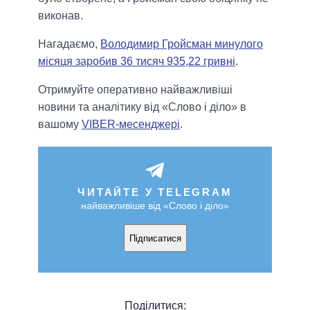
виконав.
Нагадаємо,
Володимир Гройсман минулого
місяця заробив 36 тисяч 935,22 гривні
.
Отримуйте оперативно найважливіші
новини та аналітику від «Слово і діло» в
вашому
VIBER-месенджері
.
ЧИТАЙТЕ У TELEGRAM
найважливіше від «Слово і діло»
Підписатися
Поділитися: