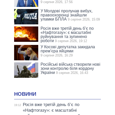
9 серпня 2026, 17:56
У Молдові пролунав вибух,
правоохоронці знайшли
уламки БПЛА
9 серпня 2026, 15:09
Росія вже третій день б’є по
«Нафтогазу»: є масштабні
руйнування та зупинено
роботи
9 серпня 2026, 19:12
У Косові депутатка закидала
прем’єра яйцями
9 серпня 2026, 16:29
Російські війська створили нові
зони контролю біля кордону
України
9 серпня 2026, 16:43
НОВИНИ
Росія вже третій день б’є по
19:12
«Нафтогазу»: є масштабні