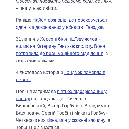
підозру він побачить невідомо коли, де і як
»,
– пишуть активісти.
Раніше
Найєм розповів, де переховується
один із підозрюваних у вбивстві Ганздюк
.
31 липня в
Херсоні біля під'їзду чоловік
вилив на Катерину Гандзюк кислоту. Вона
потрапила до реанімаційного відділення
із
сильними опіками.
4 листопада Катерина
Гандзюк померла в
лікарні
.
Поліція затримала
п'ятьох підозрюваних у
нападі
на Гандзюк. Це В'ячеслав
Вишневський, Віктор Горбунов, Володимир
Васянович, Сергій Торбін і Микита Грабчук.
Четверо
з них зізналися у скоєнні злочину
, а
Торбін не зізнається.