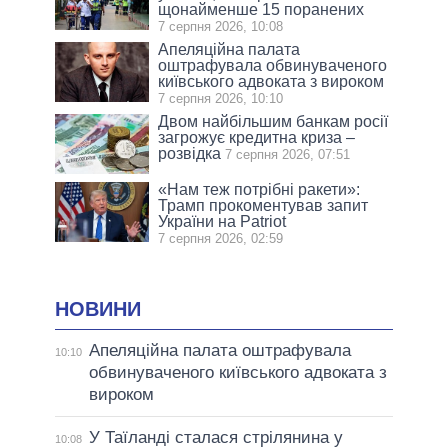
щонайменше 15 поранених
7 серпня 2026, 10:08
Апеляційна палата
оштрафувала обвинуваченого
київського адвоката з вироком
7 серпня 2026, 10:10
Двом найбільшим банкам росії
загрожує кредитна криза –
розвідка
7 серпня 2026, 07:51
«Нам теж потрібні ракети»:
Трамп прокоментував запит
України на Patriot
7 серпня 2026, 02:59
НОВИНИ
Апеляційна палата оштрафувала
10:10
обвинуваченого київського адвоката з
вироком
У Таїланді сталася стрілянина у
10:08