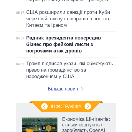
США розширили санкції проти Куби
05:17
через військову співпрацю з росією,
Китаєм та Іраном
Радник президента попередив
04:57
бізнес про фейкові листи з
погрозами атак дронів
Трамп підписав укази, які обмежують
04:39
право на громадянство за
народженням у США
Більше новин
ІНФОГРАФІКА
Економіка ШІ-гігантів:
 за
скільки коштують і
асть
заробляють OpenAI