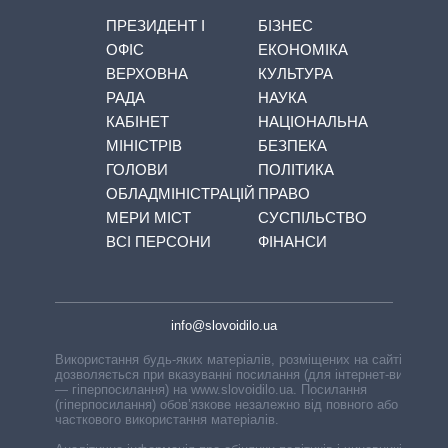
ПРЕЗИДЕНТ І
БІЗНЕС
ОФІС
ЕКОНОМІКА
ВЕРХОВНА
КУЛЬТУРА
РАДА
НАУКА
КАБІНЕТ
НАЦІОНАЛЬНА
МІНІСТРІВ
БЕЗПЕКА
ГОЛОВИ
ПОЛІТИКА
ОБЛАДМІНІСТРАЦІЙ
ПРАВО
МЕРИ МІСТ
СУСПІЛЬСТВО
ВСІ ПЕРСОНИ
ФІНАНСИ
info@slovoidilo.ua
Використання будь-яких матеріалів, розміщених на сайті,
дозволяється при вказуванні посилання (для інтернет-видань
— гіперпосилання) на www.slovoidilo.ua. Посилання
(гіперпосилання) обов’язкове незалежно від повного або
часткового використання матеріалів.