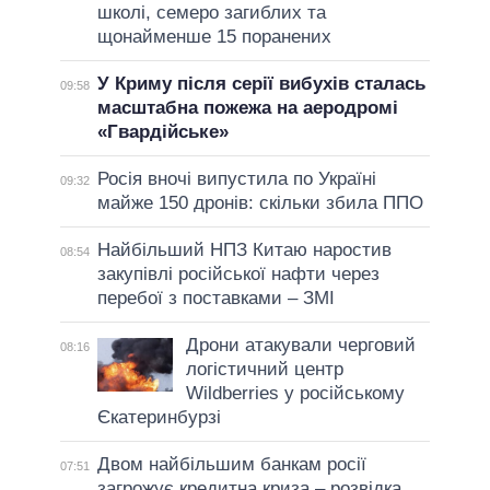
школі, семеро загиблих та
щонайменше 15 поранених
У Криму після серії вибухів сталась
09:58
масштабна пожежа на аеродромі
«Гвардійське»
Росія вночі випустила по Україні
09:32
майже 150 дронів: скільки збила ППО
Найбільший НПЗ Китаю наростив
08:54
закупівлі російської нафти через
перебої з поставками – ЗМІ
Дрони атакували черговий
08:16
логістичний центр
Wildberries у російському
Єкатеринбурзі
Двом найбільшим банкам росії
07:51
загрожує кредитна криза – розвідка