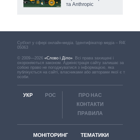
та Anthropic
Cуб'єкт у сфері онлайн-медіа. Ідентифікатор медіа – R40-
05063
© 2009—2026
«Слово і Діло»
.
Всі права захищені і
охороняються законом. Адміністрація сайту залишає за
собою право не погоджуватися з інформацією, яка
публікується на сайті, власниками або авторами якої є треті
особи.
УКР
РОС
ПРО НАС
КОНТАКТИ
ПРАВИЛА
МОНІТОРИНГ
ТЕМАТИКИ