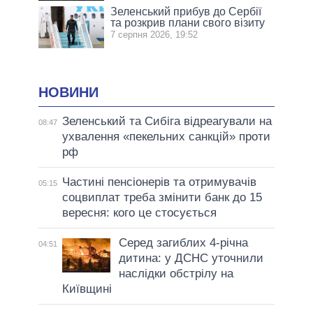
Зеленський прибув до Сербії
та розкрив плани свого візиту
7 серпня 2026, 19:52
НОВИНИ
Зеленський та Сибіга відреагували на
08:47
ухвалення «пекельних санкцій» проти
рф
Частині пенсіонерів та отримувачів
05:15
соцвиплат треба змінити банк до 15
вересня: кого це стосується
Серед загиблих 4-річна
04:51
дитина: у ДСНС уточнили
наслідки обстрілу на
Київщині