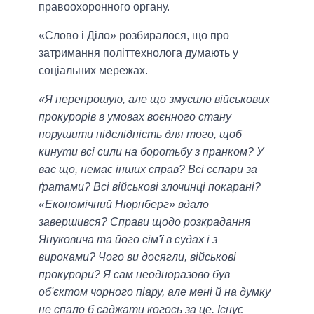
правоохоронного органу.
«Слово і Діло» розбиралося, що про
затримання політтехнолога думають у
соціальних мережах.
«Я перепрошую, але що змусило військових
прокурорів в умовах воєнного стану
порушити підслідність для того, щоб
кинути всі сили на боротьбу з пранком? У
вас що, немає інших справ? Всі сєпари за
ґратами? Всі військові злочинці покарані?
«Економічний Нюрнберг» вдало
завершився? Справи щодо розкрадання
Януковича та його сім'ї в судах і з
вироками? Чого ви досягли, військові
прокурори? Я сам неодноразово був
об'єктом чорного піару, але мені й на думку
не спало б саджати когось за це. Існує