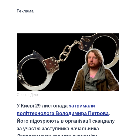
Слово і Діло
У Києві 29 листопада
затримали
політтехнолога Володимира Петрова
.
Його підозрюють в організації скандалу
за участю заступника начальника