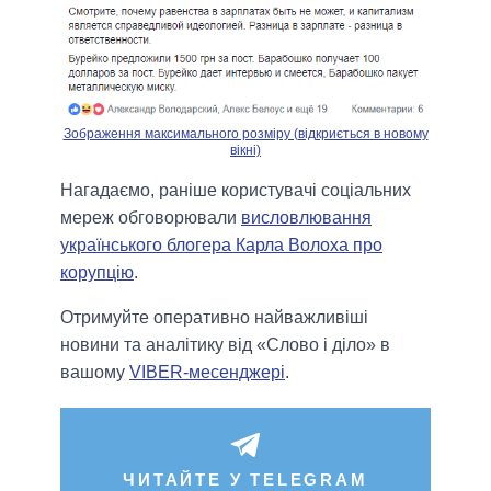
Зображення максимального розміру (відкриється в новому
вікні)
Нагадаємо, раніше користувачі соціальних
мереж обговорювали
висловлювання
українського блогера Карла Волоха про
корупцію
.
Отримуйте оперативно найважливіші
новини та аналітику від «Слово і діло» в
вашому
VIBER-месенджері
.
ЧИТАЙТЕ У TELEGRAM