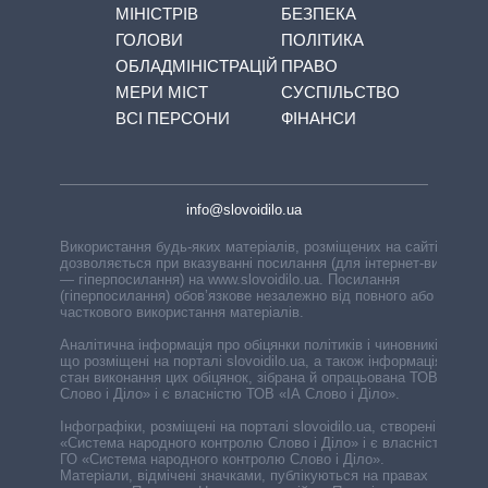
МІНІСТРІВ
БЕЗПЕКА
ГОЛОВИ
ПОЛІТИКА
ОБЛАДМІНІСТРАЦІЙ
ПРАВО
МЕРИ МІСТ
СУСПІЛЬСТВО
ВСІ ПЕРСОНИ
ФІНАНСИ
info@slovoidilo.ua
Використання будь-яких матеріалів, розміщених на сайті,
дозволяється при вказуванні посилання (для інтернет-видань
— гіперпосилання) на www.slovoidilo.ua. Посилання
(гіперпосилання) обов’язкове незалежно від повного або
часткового використання матеріалів.
Аналітична інформація про обіцянки політиків і чиновників,
що розміщені на порталі slovoidilo.ua, а також інформація про
стан виконання цих обіцянок, зібрана й опрацьована ТОВ «ІА
Слово і Діло» і є власністю ТОВ «ІА Слово і Діло».
Інфографіки, розміщені на порталі slovoidilo.ua, створені ГО
«Система народного контролю Слово і Діло» і є власністю
ГО «Система народного контролю Слово і Діло».
Матеріали, відмічені значками, публікуються на правах