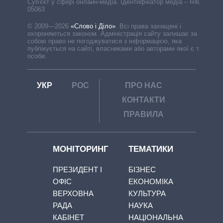
Cуб'єкт у сфері онлайн-медіа. Ідентифікатор медіа – R40-
05063
© 2009—2026
«Слово і Діло»
.
Всі права захищені і
охороняються законом. Адміністрація сайту залишає за
собою право не погоджуватися з інформацією, яка
публікується на сайті, власниками або авторами якої є треті
особи.
УКР
РОС
ПРО НАС
КОНТАКТИ
ПРАВИЛА
МОНІТОРИНГ
ТЕМАТИКИ
ПРЕЗИДЕНТ І
БІЗНЕС
ОФІС
ЕКОНОМІКА
ВЕРХОВНА
КУЛЬТУРА
РАДА
НАУКА
КАБІНЕТ
НАЦІОНАЛЬНА