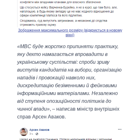
Зображення максимального розміру (відкриється в новому
вікні)
«МВС буде жорстко припиняти практику,
яку дехто намагається впровадити в
українському суспільстві: спроби зриву
виступів кандидатів на вибори, організацію
нападів і провокацій навколо них,
дискредитацію безіменними й фейковими
інформаційними матеріалами. Незалежно
від ступеня опозиційності політиків до
чинної влади»
, – написав міністр внутрішніх
справ Арсен Аваков.