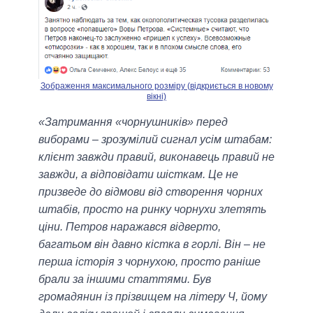
Зображення максимального розміру (відкриється в новому
вікні)
«Затримання «чорнушників» перед
виборами – зрозумілий сигнал усім штабам:
клієнт завжди правий, виконавець правий не
завжди, а відповідати шісткам. Це не
призведе до відмови від створення чорних
штабів, просто на ринку чорнухи злетять
ціни. Петров наражався відверто,
багатьом він давно кістка в горлі. Він – не
перша історія з чорнухою, просто раніше
брали за іншими статтями. Був
громадянин із прізвищем на літеру Ч, йому