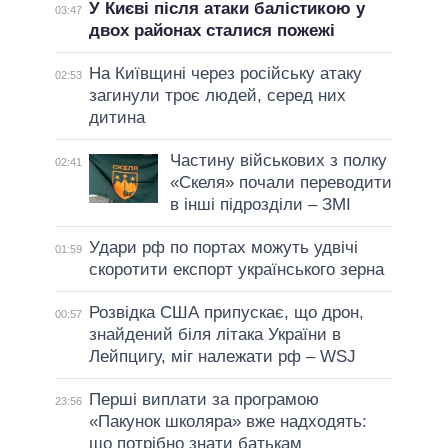
У Києві після атаки балістикою у
03:47
двох районах сталися пожежі
На Київщині через російську атаку
02:53
загинули троє людей, серед них
дитина
Частину військових з полку
02:41
«Скеля» почали переводити
в інші підрозділи – ЗМІ
Удари рф по портах можуть удвічі
01:59
скоротити експорт українського зерна
Розвідка США припускає, що дрон,
00:57
знайдений біля літака України в
Лейпцигу, міг належати рф – WSJ
Перші виплати за програмою
23:56
«Пакунок школяра» вже надходять:
що потрібно знати батькам