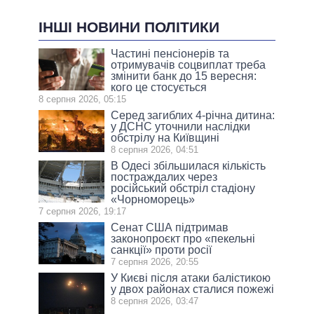
ІНШІ НОВИНИ ПОЛІТИКИ
Частині пенсіонерів та
отримувачів соцвиплат треба
змінити банк до 15 вересня:
кого це стосується
8 серпня 2026, 05:15
Серед загиблих 4-річна дитина:
у ДСНС уточнили наслідки
обстрілу на Київщині
8 серпня 2026, 04:51
В Одесі збільшилася кількість
постраждалих через
російський обстріл стадіону
«Чорноморець»
7 серпня 2026, 19:17
Сенат США підтримав
законопроєкт про «пекельні
санкції» проти росії
7 серпня 2026, 20:55
У Києві після атаки балістикою
у двох районах сталися пожежі
8 серпня 2026, 03:47