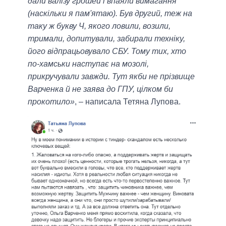
дали валізу грошей і впаяли вимагання
(наскільки я пам'ятаю). Був другий, теж на
таку ж букву Ч, якого ловили, возили,
тримали, допитували, забирали техніку,
його відпрацьовувало СБУ. Тому тих, хто
по-хамськи наступає на мозолі,
прикручували завжди. Тут якби не прізвище
Варченка й не заява до ГПУ, цілком би
прокотило»
, – написала Тетяна Лупова.