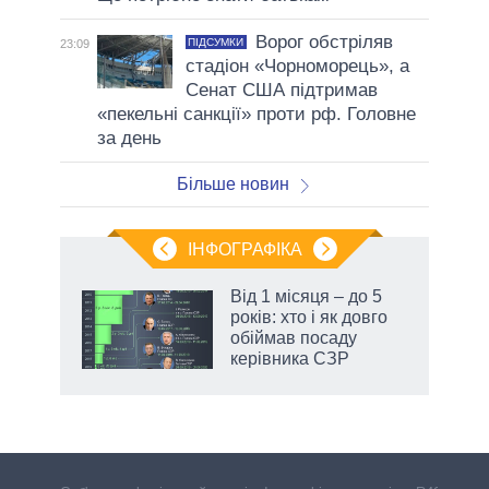
Ворог обстріляв
ПІДСУМКИ
23:09
стадіон «Чорноморець», а
Сенат США підтримав
«пекельні санкції» проти рф. Головне
за день
Більше новин
ІНФОГРАФІКА
Від 1 місяця – до 5
ть
років: хто і як довго
обіймав посаду
керівника СЗР