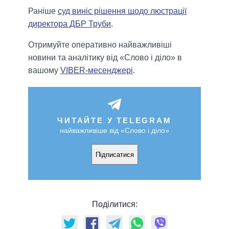
Раніше
суд виніс рішення щодо люстрації
директора ДБР Труби
.
Отримуйте оперативно найважливіші
новини та аналітику від «Слово і діло» в
вашому
VIBER-месенджері
.
ЧИТАЙТЕ У TELEGRAM
найважливіше від «Слово і діло»
Підписатися
Поділитися: