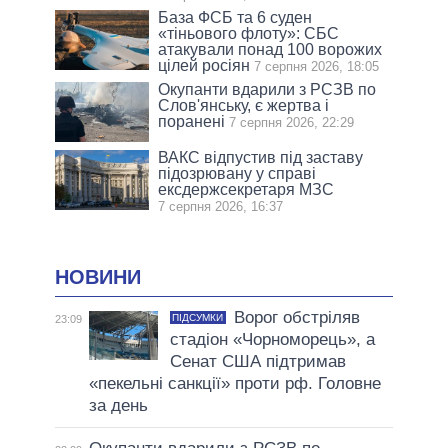
База ФСБ та 6 суден
«тіньового флоту»: СБС
атакували понад 100 ворожих
цілей росіян
7 серпня 2026, 18:05
Окупанти вдарили з РСЗВ по
Слов'янську, є жертва і
поранені
7 серпня 2026, 22:29
ВАКС відпустив під заставу
підозрювану у справі
ексдержсекретаря МЗС
7 серпня 2026, 16:37
НОВИНИ
Ворог обстріляв
ПІДСУМКИ
23:09
стадіон «Чорноморець», а
Сенат США підтримав
«пекельні санкції» проти рф. Головне
за день