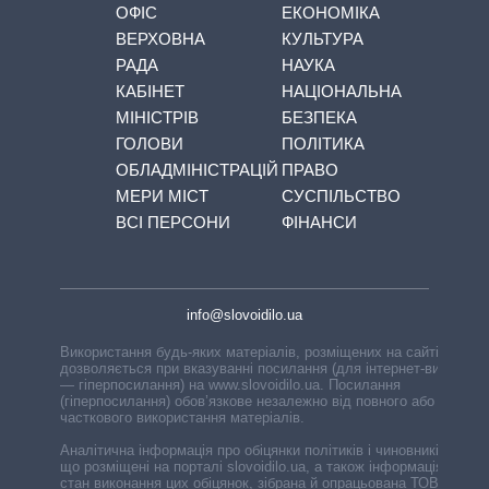
ОФІС
ЕКОНОМІКА
ВЕРХОВНА
КУЛЬТУРА
РАДА
НАУКА
КАБІНЕТ
НАЦІОНАЛЬНА
МІНІСТРІВ
БЕЗПЕКА
ГОЛОВИ
ПОЛІТИКА
ОБЛАДМІНІСТРАЦІЙ
ПРАВО
МЕРИ МІСТ
СУСПІЛЬСТВО
ВСІ ПЕРСОНИ
ФІНАНСИ
info@slovoidilo.ua
Використання будь-яких матеріалів, розміщених на сайті,
дозволяється при вказуванні посилання (для інтернет-видань
— гіперпосилання) на www.slovoidilo.ua. Посилання
(гіперпосилання) обов’язкове незалежно від повного або
часткового використання матеріалів.
Аналітична інформація про обіцянки політиків і чиновників,
що розміщені на порталі slovoidilo.ua, а також інформація про
стан виконання цих обіцянок, зібрана й опрацьована ТОВ «ІА