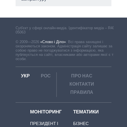
Cуб'єкт у сфері онлайн-медіа. Ідентифікатор медіа – R40-
05063
© 2009—2026
«Слово і Діло»
.
Всі права захищені і
охороняються законом. Адміністрація сайту залишає за
собою право не погоджуватися з інформацією, яка
публікується на сайті, власниками або авторами якої є треті
особи.
УКР
РОС
ПРО НАС
КОНТАКТИ
ПРАВИЛА
МОНІТОРИНГ
ТЕМАТИКИ
ПРЕЗИДЕНТ І
БІЗНЕС