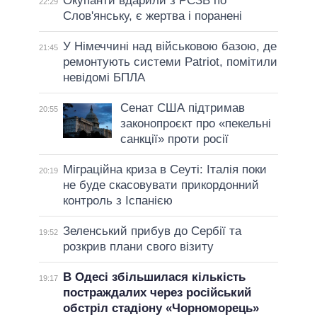
Окупанти вдарили з РСЗВ по
22:29
Слов'янську, є жертва і поранені
У Німеччині над військовою базою, де
21:45
ремонтують системи Patriot, помітили
невідомі БПЛА
Сенат США підтримав
20:55
законопроєкт про «пекельні
санкції» проти росії
Міграційна криза в Сеуті: Італія поки
20:19
не буде скасовувати прикордонний
контроль з Іспанією
Зеленський прибув до Сербії та
19:52
розкрив плани свого візиту
В Одесі збільшилася кількість
19:17
постраждалих через російський
обстріл стадіону «Чорноморець»