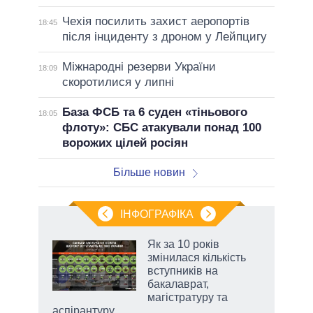
Чехія посилить захист аеропортів
18:45
після інциденту з дроном у Лейпцигу
Міжнародні резерви України
18:09
скоротилися у липні
База ФСБ та 6 суден «тіньового
18:05
флоту»: СБС атакували понад 100
ворожих цілей росіян
Більше новин
ІНФОГРАФІКА
жет
Як за 10 років
змінилася кількість
ків
вступників на
бакалаврат,
магістратуру та
аспірантуру