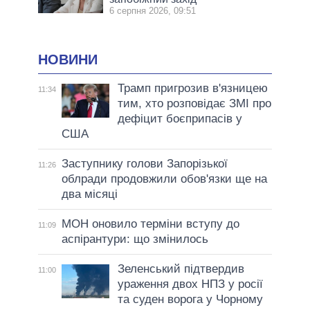
6 серпня 2026, 09:51
НОВИНИ
Трамп пригрозив в'язницею
11:34
тим, хто розповідає ЗМІ про
дефіцит боєприпасів у
США
Заступнику голови Запорізької
11:26
облради продовжили обов'язки ще на
два місяці
МОН оновило терміни вступу до
11:09
аспірантури: що змінилось
Зеленський підтвердив
11:00
ураження двох НПЗ у росії
та суден ворога у Чорному