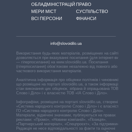
ОБЛАДМІНІСТРАЦІЙ
ПРАВО
МЕРИ МІСТ
СУСПІЛЬСТВО
ВСІ ПЕРСОНИ
ФІНАНСИ
info@slovoidilo.ua
Використання будь-яких матеріалів, розміщених на сайті,
дозволяється при вказуванні посилання (для інтернет-видань
— гіперпосилання) на www.slovoidilo.ua. Посилання
(гіперпосилання) обов’язкове незалежно від повного або
часткового використання матеріалів.
Аналітична інформація про обіцянки політиків і чиновників,
що розміщені на порталі slovoidilo.ua, а також інформація про
стан виконання цих обіцянок, зібрана й опрацьована ТОВ «ІА
Слово і Діло» і є власністю ТОВ «ІА Слово і Діло».
Інфографіки, розміщені на порталі slovoidilo.ua, створені ГО
«Система народного контролю Слово і Діло» і є власністю
ГО «Система народного контролю Слово і Діло».
Матеріали, відмічені значками, публікуються на правах
реклами: «Промо», «Новини компаній», «Позиція»,
«Партнерський матеріал», «Спецпроєкт», «За підтримки».
Редакція не несе відповідальності за факти та оціночні