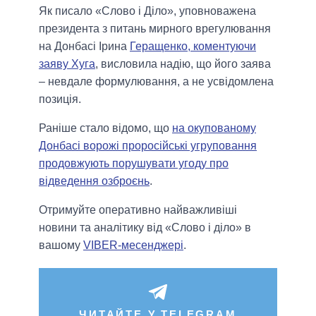
Як писало «Слово і Діло», уповноважена
президента з питань мирного врегулювання
на Донбасі Ірина
Геращенко, коментуючи
заяву Хуга
, висловила надію, що його заява
– невдале формулювання, а не усвідомлена
позиція.
Раніше стало відомо, що
на окупованому
Донбасі ворожі проросійські угруповання
продовжують порушувати угоду про
відведення озброєнь
.
Отримуйте оперативно найважливіші
новини та аналітику від «Слово і діло» в
вашому
VIBER-месенджері
.
ЧИТАЙТЕ У TELEGRAM