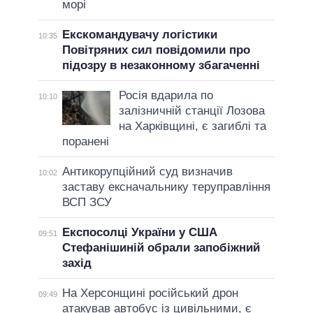
морі
Екскомандувачу логістики
10:35
Повітряних сил повідомили про
підозру в незаконному збагаченні
Росія вдарила по
10:10
залізничній станції Лозова
на Харківщині, є загиблі та
поранені
Антикорупційний суд визначив
10:02
заставу ексначальнику теруправління
ВСП ЗСУ
Експосолці України у США
09:51
Стефанішиній обрали запобіжний
захід
На Херсонщині російський дрон
09:49
атакував автобус із цивільними, є