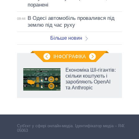
поранені
В Одесі автомобіль провалився під
09:44
землю під час руху
Більше новин
ІНФОГРАФІКА
ільки
Економіка ШІ-гігантів:
нків
скільки коштують і
 за
заробляють OpenAI
ті
та Anthropic
Cуб'єкт у сфері онлайн-медіа. Ідентифікатор медіа – R40-
05063