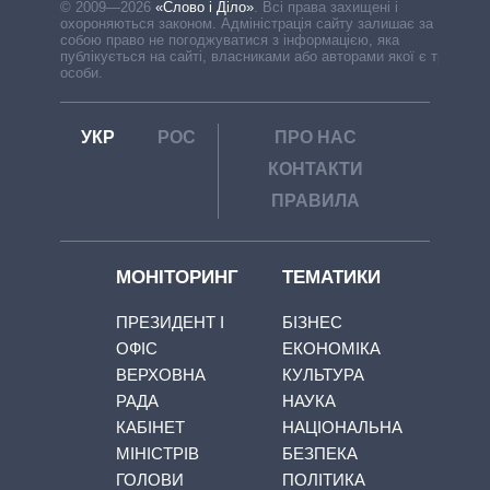
© 2009—2026
«Слово і Діло»
.
Всі права захищені і
охороняються законом. Адміністрація сайту залишає за
собою право не погоджуватися з інформацією, яка
публікується на сайті, власниками або авторами якої є треті
особи.
УКР
РОС
ПРО НАС
КОНТАКТИ
ПРАВИЛА
МОНІТОРИНГ
ТЕМАТИКИ
ПРЕЗИДЕНТ І
БІЗНЕС
ОФІС
ЕКОНОМІКА
ВЕРХОВНА
КУЛЬТУРА
РАДА
НАУКА
КАБІНЕТ
НАЦІОНАЛЬНА
МІНІСТРІВ
БЕЗПЕКА
ГОЛОВИ
ПОЛІТИКА