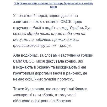
Зображення максимального розміру (відкриється в новому
вікні)
У початковій версії, відповідаючи на
запитання, якою є позиція ОБСЄ щодо
втручання Росії в події на сході України, Хуг
сказав: «
Щодо того, що ми побачили на
місці, ми не побачили прямих доказів
(російського втручання – ред.)
».
Але водночас, за словами заступника голови
СММ ОБСЄ, місія фіксувала конвої, які
в'їжджають в Україну та виїжджають з неї
ґрунтовими дорогами вночі в районах, де
немає офіційних пунктів пропуску.
Також Хуг заявив, що спостерігачі бачили
«конкретні типи зброї», в тому числі
військове електронне озброєння.