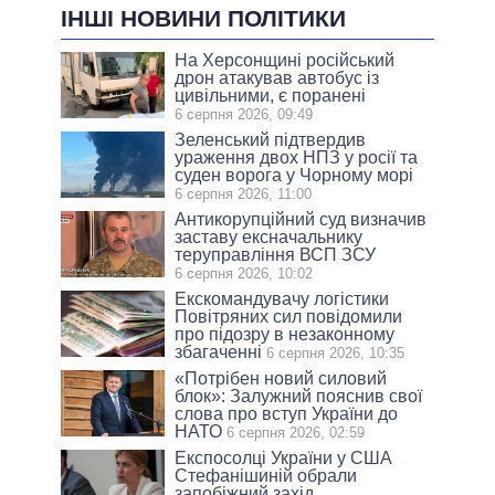
ІНШІ НОВИНИ ПОЛІТИКИ
На Херсонщині російський
дрон атакував автобус із
цивільними, є поранені
6 серпня 2026, 09:49
Зеленський підтвердив
ураження двох НПЗ у росії та
суден ворога у Чорному морі
6 серпня 2026, 11:00
Антикорупційний суд визначив
заставу ексначальнику
теруправління ВСП ЗСУ
6 серпня 2026, 10:02
Екскомандувачу логістики
Повітряних сил повідомили
про підозру в незаконному
збагаченні
6 серпня 2026, 10:35
«Потрібен новий силовий
блок»: Залужний пояснив свої
слова про вступ України до
НАТО
6 серпня 2026, 02:59
Експосолці України у США
Стефанішиній обрали
запобіжний захід