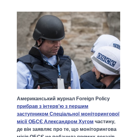
Американський журнал Foreign Policy
прибрав з інтерв'ю з першим
заступником Спеціальної моніторингової
місії ОБСЄ Александром Хугом
частину,
де він заявляє про те, що моніторингова
місія ОБСЄ не побачила прямих доказів