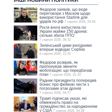
Федоров заявив, що веде
переговори з Маском щодо
використання Starlink для
ударів по рф
7 серпня 2026, 03:56
Росія вночі випустила по
Україні майже 150 дронів:
скільки збила ППО
7 серпня 2026, 09:32
Зеленський цими вихідними
вперше відвідає Сербію
6 серпня 2026, 22:32
Федоров розкрив, як
пропонував змінити
мобілізацію: що передбачав
план
7 серпня 2026, 01:24
Радник президента попередив
бізнес про фейкові листи з
погрозами атак дронів
7 серпня 2026, 04:57
Трамп підписав укази, які
обмежують право на
громадянство за народженням
у США
7 серпня 2026, 04:39