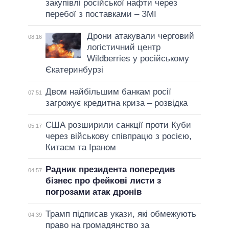
закупівлі російської нафти через
перебої з поставками – ЗМІ
Дрони атакували черговий
08:16
логістичний центр
Wildberries у російському
Єкатеринбурзі
Двом найбільшим банкам росії
07:51
загрожує кредитна криза – розвідка
США розширили санкції проти Куби
05:17
через військову співпрацю з росією,
Китаєм та Іраном
Радник президента попередив
04:57
бізнес про фейкові листи з
погрозами атак дронів
Трамп підписав укази, які обмежують
04:39
право на громадянство за