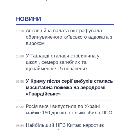
НОВИНИ
Апеляційна палата оштрафувала
10:10
обвинуваченого київського адвоката з
вироком
У Таїланді сталася стрілянина у
10:08
школі, семеро загиблих та
щонайменше 15 поранених
У Криму після серії вибухів сталась
09:58
масштабна пожежа на аеродромі
«Гвардійське»
Росія вночі випустила по Україні
09:32
майже 150 дронів: скільки збила ППО
Найбільший НПЗ Китаю наростив
08:54