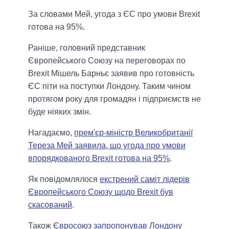
За словами Мей, угода з ЄС про умови Brexit
готова на 95%.
Раніше, головний представник
Європейського Союзу на переговорах по
Brexit Мішель Барньє заявив про готовність
ЄС піти на поступки Лондону. Таким чином
протягом року для громадян і підприємств не
буде ніяких змін.
Нагадаємо,
прем'єр-міністр Великобританії
Тереза Мей заявила, що угода про умови
впорядкованого Brexit готова на 95%
.
Як повідомлялося
екстрений саміт лідерів
Європейського Союзу щодо Brexit був
скасований
.
Також
Євросоюз запропонував Лондону