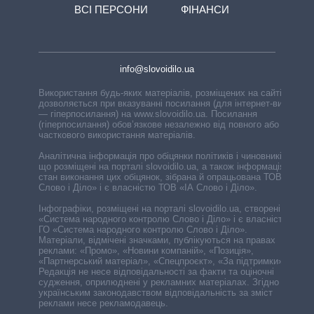
ВСІ ПЕРСОНИ
ФІНАНСИ
info@slovoidilo.ua
Використання будь-яких матеріалів, розміщених на сайті,
дозволяється при вказуванні посилання (для інтернет-видань
— гіперпосилання) на www.slovoidilo.ua. Посилання
(гіперпосилання) обов’язкове незалежно від повного або
часткового використання матеріалів.
Аналітична інформація про обіцянки політиків і чиновників,
що розміщені на порталі slovoidilo.ua, а також інформація про
стан виконання цих обіцянок, зібрана й опрацьована ТОВ «ІА
Слово і Діло» і є власністю ТОВ «ІА Слово і Діло».
Інфографіки, розміщені на порталі slovoidilo.ua, створені ГО
«Система народного контролю Слово і Діло» і є власністю
ГО «Система народного контролю Слово і Діло».
Матеріали, відмічені значками, публікуються на правах
реклами: «Промо», «Новини компаній», «Позиція»,
«Партнерський матеріал», «Спецпроєкт», «За підтримки».
Редакція не несе відповідальності за факти та оціночні
судження, оприлюднені у рекламних матеріалах. Згідно з
українським законодавством відповідальність за зміст
реклами несе рекламодавець.