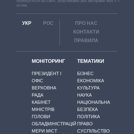
публікується на сайті, власниками або авторами якої є треті
особи.
УКР
РОС
ПРО НАС
КОНТАКТИ
ПРАВИЛА
МОНІТОРИНГ
ТЕМАТИКИ
ПРЕЗИДЕНТ І
БІЗНЕС
ОФІС
ЕКОНОМІКА
ВЕРХОВНА
КУЛЬТУРА
РАДА
НАУКА
КАБІНЕТ
НАЦІОНАЛЬНА
МІНІСТРІВ
БЕЗПЕКА
ГОЛОВИ
ПОЛІТИКА
ОБЛАДМІНІСТРАЦІЙ
ПРАВО
МЕРИ МІСТ
СУСПІЛЬСТВО