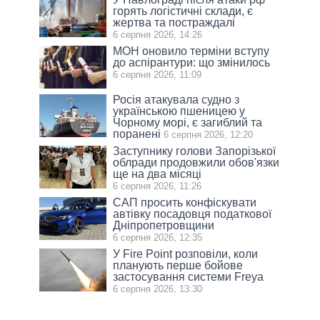
горять логістичні склади, є
жертва та постраждалі
6 серпня 2026, 14:26
МОН оновило терміни вступу
до аспірантури: що змінилось
6 серпня 2026, 11:09
Росія атакувала судно з
українською пшеницею у
Чорному морі, є загиблий та
поранені
6 серпня 2026, 12:20
Заступнику голови Запорізької
облради продовжили обов'язки
ще на два місяці
6 серпня 2026, 11:26
САП просить конфіскувати
автівку посадовця податкової
Дніпропетровщини
6 серпня 2026, 12:35
У Fire Point розповіли, коли
планують перше бойове
застосування системи Freya
6 серпня 2026, 13:30