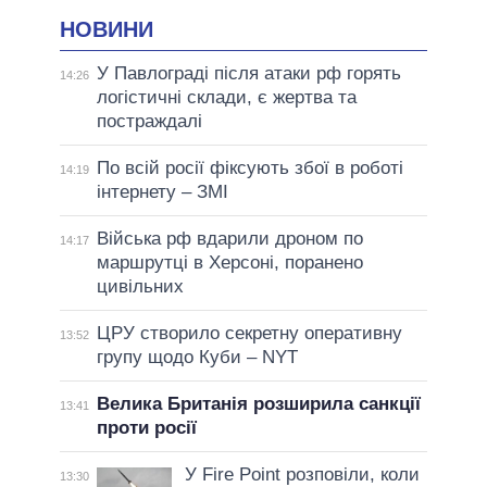
НОВИНИ
У Павлограді після атаки рф горять
14:26
логістичні склади, є жертва та
постраждалі
По всій росії фіксують збої в роботі
14:19
інтернету – ЗМІ
Війська рф вдарили дроном по
14:17
маршрутці в Херсоні, поранено
цивільних
ЦРУ створило секретну оперативну
13:52
групу щодо Куби – NYT
Велика Британія розширила санкції
13:41
проти росії
У Fire Point розповіли, коли
13:30