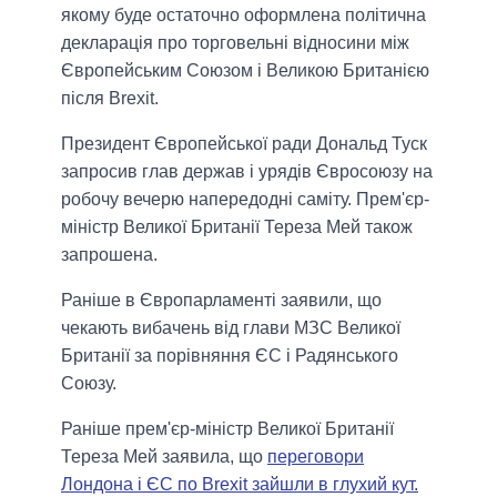
якому буде остаточно оформлена політична
декларація про торговельні відносини між
Європейським Союзом і Великою Британією
після Brexit.
Президент Європейської ради Дональд Туск
запросив глав держав і урядів Євросоюзу на
робочу вечерю напередодні саміту. Прем'єр-
міністр Великої Британії Тереза ​​Мей також
запрошена.
Раніше в Європарламенті заявили, що
чекають вибачень від глави МЗС Великої
Британії за порівняння ЄС і Радянського
Союзу.
Раніше прем'єр-міністр Великої Британії
Тереза ​​Мей заявила, що
переговори
Лондона і ЄС по Brexit зайшли в глухий кут.