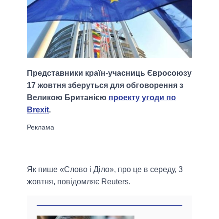
Представники країн-учасниць Євросоюзу
17 жовтня зберуться для обговорення з
Великою Британією
проекту угоди по
Brexit
.
Як пише «Слово і Діло», про це в середу, 3
жовтня, повідомляє Reuters.