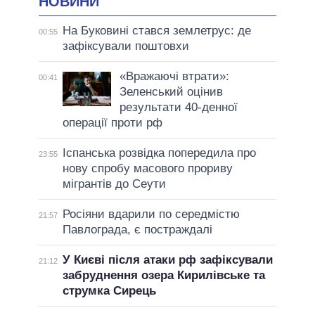
НОВИНИ
На Буковині стався землетрус: де
00:55
зафіксували поштовхи
«Вражаючі втрати»:
00:41
Зеленський оцінив
результати 40-денної
операції проти рф
Іспанська розвідка попередила про
23:55
нову спробу масового прориву
мігрантів до Сеути
Росіяни вдарили по середмістю
21:57
Павлограда, є постраждалі
У Києві після атаки рф зафіксували
21:12
забруднення озера Кирилівське та
струмка Сирець