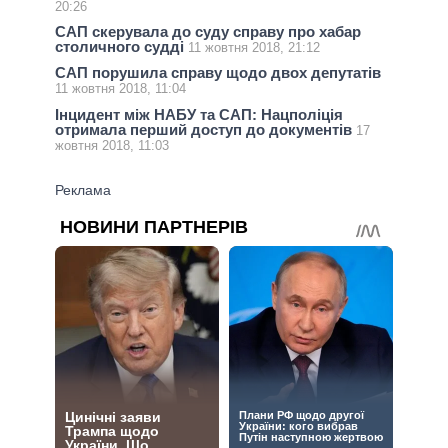
20:26
САП скерувала до суду справу про хабар
столичного судді
11 жовтня 2018, 21:12
САП порушила справу щодо двох депутатів
11 жовтня 2018, 11:04
Інцидент між НАБУ та САП: Нацполіція
отримала перший доступ до документів
17
жовтня 2018, 11:03