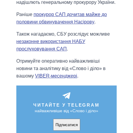
надішлють генеральному прокурору України.
Раніше
прокурор САП дочитав майже до
половини обвинувачення Насірову
.
Також нагадаємо, СБУ розслідує можливе
незаконне використання НАБУ
прослуховування САП
.
Отримуйте оперативно найважливіші
новини та аналітику від «Слово і діло» в
вашому
VIBER-месенджері
.
ЧИТАЙТЕ У TELEGRAM
найважливіше від «Слово і діло»
Підписатися