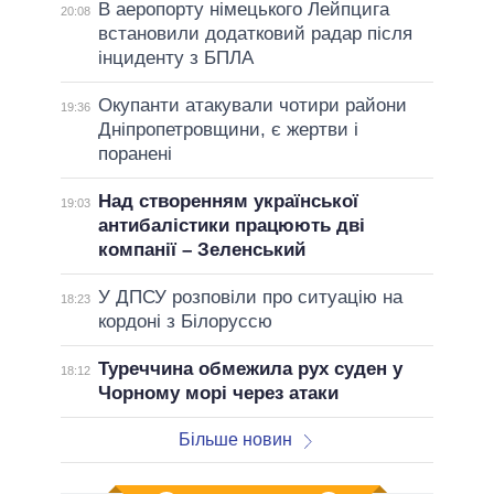
В аеропорту німецького Лейпцига
20:08
встановили додатковий радар після
інциденту з БПЛА
Окупанти атакували чотири райони
19:36
Дніпропетровщини, є жертви і
поранені
Над створенням української
19:03
антибалістики працюють дві
компанії – Зеленський
У ДПСУ розповіли про ситуацію на
18:23
кордоні з Білоруссю
Туреччина обмежила рух суден у
18:12
Чорному морі через атаки
Більше новин