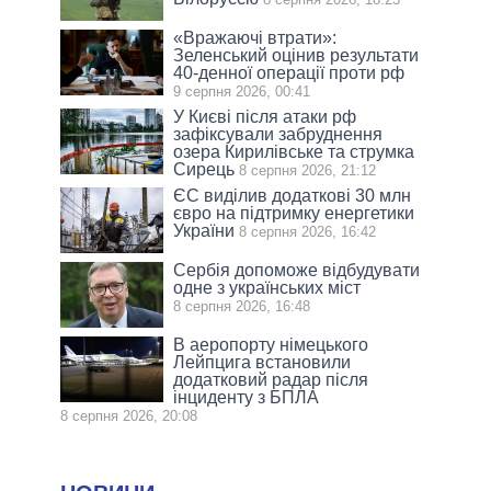
«Вражаючі втрати»:
Зеленський оцінив результати
40-денної операції проти рф
9 серпня 2026, 00:41
У Києві після атаки рф
зафіксували забруднення
озера Кирилівське та струмка
Сирець
8 серпня 2026, 21:12
ЄС виділив додаткові 30 млн
євро на підтримку енергетики
України
8 серпня 2026, 16:42
Сербія допоможе відбудувати
одне з українських міст
8 серпня 2026, 16:48
В аеропорту німецького
Лейпцига встановили
додатковий радар після
інциденту з БПЛА
8 серпня 2026, 20:08