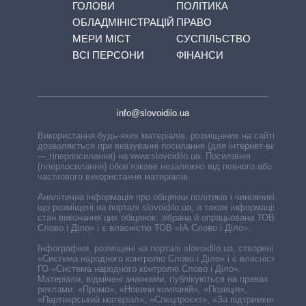
ГОЛОВИ
ПОЛІТИКА
ОБЛАДМІНІСТРАЦІЙ
ПРАВО
МЕРИ МІСТ
СУСПІЛЬСТВО
ВСІ ПЕРСОНИ
ФІНАНСИ
info@slovoidilo.ua
Використання будь-яких матеріалів, розміщених на сайті,
дозволяється при вказуванні посилання (для інтернет-видань
— гіперпосилання) на www.slovoidilo.ua. Посилання
(гіперпосилання) обов’язкове незалежно від повного або
часткового використання матеріалів.
Аналітична інформація про обіцянки політиків і чиновників,
що розміщені на порталі slovoidilo.ua, а також інформація про
стан виконання цих обіцянок, зібрана й опрацьована ТОВ «ІА
Слово і Діло» і є власністю ТОВ «ІА Слово і Діло».
Інфографіки, розміщені на порталі slovoidilo.ua, створені ГО
«Система народного контролю Слово і Діло» і є власністю
ГО «Система народного контролю Слово і Діло».
Матеріали, відмічені значками, публікуються на правах
реклами: «Промо», «Новини компаній», «Позиція»,
«Партнерський матеріал», «Спецпроєкт», «За підтримки».