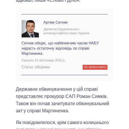
адвокат, пише «Слово і Діло».
Артем Ситник
Директор Національного
антикорупційного бюро України
Ситник обіцяє, що найближчим часом НАБУ
надасть остаточну відповідь по справі
Мартиненка
Сказано 16 листопада 2016 р.
Статус обіцянки:
НЕ ВИКОНАНО
Державне обвинувачення у цій справі
представляє прокурор САП Роман Симків.
Також він почав зачитувати обвинувальний
акт у справі Мартиненка.
Як повідомлялося, крім самого колишнього