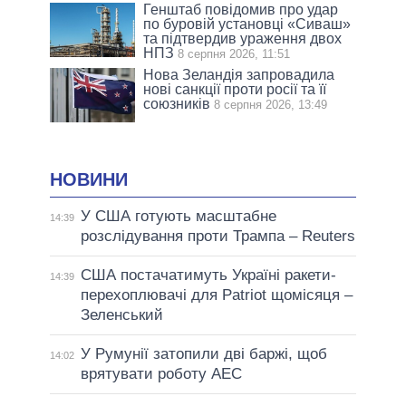
Генштаб повідомив про удар
по буровій установці «Сиваш»
та підтвердив ураження двох
НПЗ
8 серпня 2026, 11:51
Нова Зеландія запровадила
нові санкції проти росії та її
союзників
8 серпня 2026, 13:49
НОВИНИ
У США готують масштабне
14:39
розслідування проти Трампа – Reuters
США постачатимуть Україні ракети-
14:39
перехоплювачі для Patriot щомісяця –
Зеленський
У Румунії затопили дві баржі, щоб
14:02
врятувати роботу АЕС