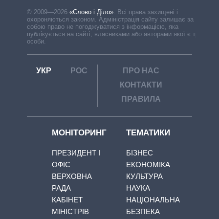
© 2009—2026
«Слово і Діло»
.
Всі права захищені і
охороняються законом. Адміністрація сайту залишає за
собою право не погоджуватися з інформацією, яка
публікується на сайті, власниками або авторами якої є треті
особи.
УКР
РОС
ПРО НАС
КОНТАКТИ
ПРАВИЛА
МОНІТОРИНГ
ТЕМАТИКИ
ПРЕЗИДЕНТ І
БІЗНЕС
ОФІС
ЕКОНОМІКА
ВЕРХОВНА
КУЛЬТУРА
РАДА
НАУКА
КАБІНЕТ
НАЦІОНАЛЬНА
МІНІСТРІВ
БЕЗПЕКА