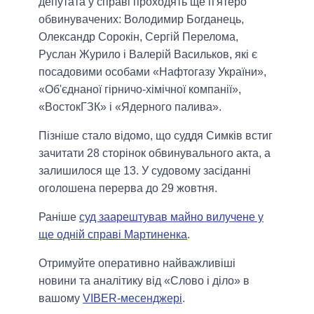
депутата у справі проходять ще п'ятеро
обвинувачених: Володимир Богданець,
Олександр Сорокін, Сергій Перелома,
Руслан Журило і Валерій Васильков, які є
посадовими особами «Нафтогазу України»,
«Об'єднаної гірничо-хімічної компанії»,
«ВостокГЗК» і «Ядерного палива».
Пізніше стало відомо, що суддя Симків встиг
зачитати 28 сторінок обвинувального акта, а
залишилося ще 13. У судовому засіданні
оголошена перерва до 29 жовтня.
Раніше
суд заарештував майно вилучене у
ще одній справі Мартиненка
.
Отримуйте оперативно найважливіші
новини та аналітику від «Слово і діло» в
вашому
VIBER-месенджері
.