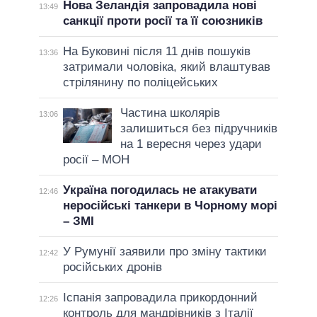
Нова Зеландія запровадила нові
13:49
санкції проти росії та її союзників
На Буковині після 11 днів пошуків
13:36
затримали чоловіка, який влаштував
стрілянину по поліцейських
Частина школярів
13:06
залишиться без підручників
на 1 вересня через удари
росії – МОН
Україна погодилась не атакувати
12:46
неросійські танкери в Чорному морі
– ЗМІ
У Румунії заявили про зміну тактики
12:42
російських дронів
Іспанія запровадила прикордонний
12:26
контроль для мандрівників з Італії