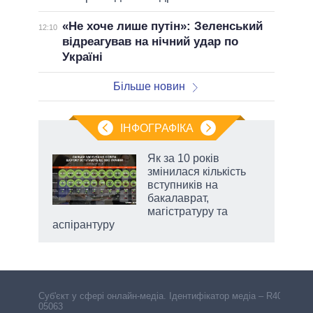
«Не хоче лише путін»: Зеленський
12:10
відреагував на нічний удар по
Україні
Більше новин
ІНФОГРАФІКА
Як за 10 років
раїні
змінилася кількість
ої
вступників на
бакалаврат,
магістратуру та
аспірантуру
Cуб'єкт у сфері онлайн-медіа. Ідентифікатор медіа – R40-
05063