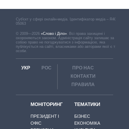
Cуб'єкт у сфері онлайн-медіа. Ідентифікатор медіа – R40-
05063
© 2009—2026
«Слово і Діло»
.
Всі права захищені і
охороняються законом. Адміністрація сайту залишає за
собою право не погоджуватися з інформацією, яка
публікується на сайті, власниками або авторами якої є треті
особи.
УКР
РОС
ПРО НАС
КОНТАКТИ
ПРАВИЛА
МОНІТОРИНГ
ТЕМАТИКИ
ПРЕЗИДЕНТ І
БІЗНЕС
ОФІС
ЕКОНОМІКА