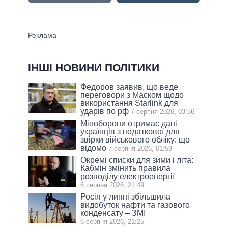
ІНШІ НОВИНИ ПОЛІТИКИ
Федоров заявив, що веде
переговори з Маском щодо
використання Starlink для
ударів по рф
7 серпня 2026, 03:56
Міноборони отримає дані
українців з податкової для
звірки військового обліку: що
відомо
7 серпня 2026, 01:59
Окремі списки для зими і літа:
Кабмін змінить правила
розподілу електроенергії
6 серпня 2026, 21:49
Росія у липні збільшила
видобуток нафти та газового
конденсату – ЗМІ
6 серпня 2026, 21:25