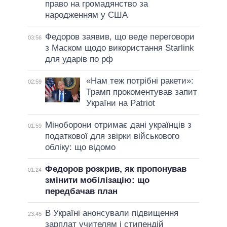
право на громадянство за
народженням у США
Федоров заявив, що веде переговори
03:56
з Маском щодо використання Starlink
для ударів по рф
«Нам теж потрібні ракети»:
02:59
Трамп прокоментував запит
України на Patriot
Міноборони отримає дані українців з
01:59
податкової для звірки військового
обліку: що відомо
Федоров розкрив, як пропонував
01:24
змінити мобілізацію: що
передбачав план
В Україні анонсували підвищення
23:45
зарплат учителям і стипендій