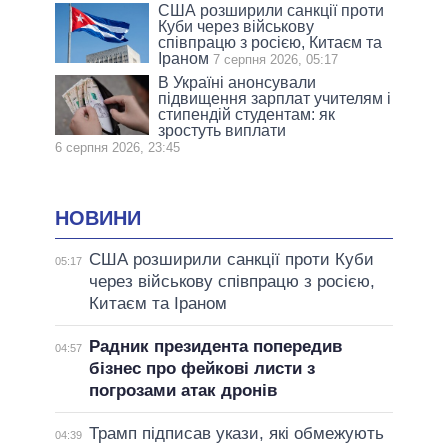
США розширили санкції проти
Куби через військову
співпрацю з росією, Китаєм та
Іраном
7 серпня 2026, 05:17
В Україні анонсували
підвищення зарплат учителям і
стипендій студентам: як
зростуть виплати
6 серпня 2026, 23:45
НОВИНИ
США розширили санкції проти Куби
05:17
через військову співпрацю з росією,
Китаєм та Іраном
Радник президента попередив
04:57
бізнес про фейкові листи з
погрозами атак дронів
Трамп підписав укази, які обмежують
04:39