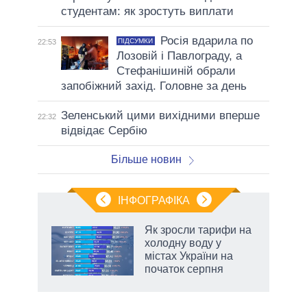
студентам: як зростуть виплати
Росія вдарила по
ПІДСУМКИ
22:53
Лозовій і Павлограду, а
Стефанішиній обрали
запобіжний захід. Головне за день
Зеленський цими вихідними вперше
22:32
відвідає Сербію
Більше новин
ІНФОГРАФІКА
жет
Як зросли тарифи на
холодну воду у
ків
містах України на
початок серпня