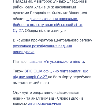
Нагадаємо, у вівторок близько 17 години в
районі села Уланів (між населеними
пунктами Бердичів та Хмільник Вінницької
області
під час виконання навчально-
бойового польоту впав військовий літак
Су-27
. Обидва пілоти загинули.
Військова прокуратура Центрального регіону
розпочала розслідування падіння
винищувача
.
Пізніше
назвали ім’я українського пілота
.
Також
ВПС США офіційно підтвердили, що
під час аварії Су-27
на його борту перебував
американський пілот.
Отримуйте оперативно найважливіші
новини та аналітику від «Слово і діло» в
вашому
VIBER-месенджері
.