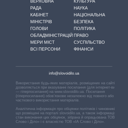
ВЕРХОВНА
КУЛЬТУРА
РАДА
НАУКА
КАБІНЕТ
НАЦІОНАЛЬНА
МІНІСТРІВ
БЕЗПЕКА
ГОЛОВИ
ПОЛІТИКА
ОБЛАДМІНІСТРАЦІЙ
ПРАВО
МЕРИ МІСТ
СУСПІЛЬСТВО
ВСІ ПЕРСОНИ
ФІНАНСИ
info@slovoidilo.ua
Використання будь-яких матеріалів, розміщених на сайті,
дозволяється при вказуванні посилання (для інтернет-видань
— гіперпосилання) на www.slovoidilo.ua. Посилання
(гіперпосилання) обов’язкове незалежно від повного або
часткового використання матеріалів.
Аналітична інформація про обіцянки політиків і чиновників,
що розміщені на порталі slovoidilo.ua, а також інформація про
стан виконання цих обіцянок, зібрана й опрацьована ТОВ «ІА
Слово і Діло» і є власністю ТОВ «ІА Слово і Діло».