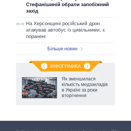
Стефанішиній обрали запобіжний
захід
На Херсонщині російський дрон
09:49
атакував автобус із цивільними, є
поранені
Більше новин
ІНФОГРАФІКА
ільки
Як зменшилася
нків
кількість медзакладів
 за
в Україні за роки
ті
вторгнення