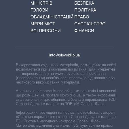
МІНІСТРІВ
БЕЗПЕКА
ГОЛОВИ
ПОЛІТИКА
ОБЛАДМІНІСТРАЦІЙ
ПРАВО
МЕРИ МІСТ
СУСПІЛЬСТВО
ВСІ ПЕРСОНИ
ФІНАНСИ
info@slovoidilo.ua
Використання будь-яких матеріалів, розміщених на сайті,
дозволяється при вказуванні посилання (для інтернет-видань
— гіперпосилання) на www.slovoidilo.ua. Посилання
(гіперпосилання) обов’язкове незалежно від повного або
часткового використання матеріалів.
Аналітична інформація про обіцянки політиків і чиновників,
що розміщені на порталі slovoidilo.ua, а також інформація про
стан виконання цих обіцянок, зібрана й опрацьована ТОВ «ІА
Слово і Діло» і є власністю ТОВ «ІА Слово і Діло».
Інфографіки, розміщені на порталі slovoidilo.ua, створені ГО
«Система народного контролю Слово і Діло» і є власністю
ГО «Система народного контролю Слово і Діло».
Матеріали, відмічені значками, публікуються на правах