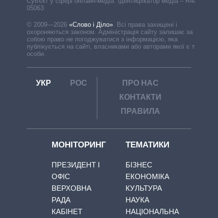
Cуб'єкт у сфері онлайн-медіа. Ідентифікатор медіа – R40-
05063
© 2009—2026
«Слово і Діло»
.
Всі права захищені і
охороняються законом. Адміністрація сайту залишає за
собою право не погоджуватися з інформацією, яка
публікується на сайті, власниками або авторами якої є треті
особи.
УКР
РОС
ПРО НАС
КОНТАКТИ
ПРАВИЛА
МОНІТОРИНГ
ТЕМАТИКИ
ПРЕЗИДЕНТ І
БІЗНЕС
ОФІС
ЕКОНОМІКА
ВЕРХОВНА
КУЛЬТУРА
РАДА
НАУКА
КАБІНЕТ
НАЦІОНАЛЬНА