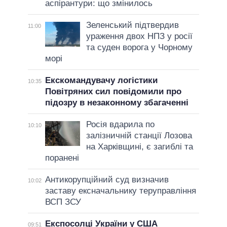
аспірантури: що змінилось
Зеленський підтвердив
11:00
ураження двох НПЗ у росії
та суден ворога у Чорному
морі
Екскомандувачу логістики
10:35
Повітряних сил повідомили про
підозру в незаконному збагаченні
Росія вдарила по
10:10
залізничній станції Лозова
на Харківщині, є загиблі та
поранені
Антикорупційний суд визначив
10:02
заставу ексначальнику теруправління
ВСП ЗСУ
Експосолці України у США
09:51