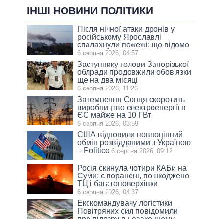
ІНШІ НОВИНИ ПОЛІТИКИ
Після нічної атаки дронів у
російському Ярославлі
спалахнули пожежі: що відомо
6 серпня 2026, 04:57
Заступнику голови Запорізької
облради продовжили обов'язки
ще на два місяці
6 серпня 2026, 11:26
Затемнення Сонця скоротить
виробництво електроенергії в
ЄС майже на 10 ГВт
6 серпня 2026, 03:59
США відновили повноцінний
обмін розвідданими з Україною
– Politico
6 серпня 2026, 09:12
Росія скинула чотири КАБи на
Суми: є поранені, пошкоджено
ТЦ і багатоповерхівки
6 серпня 2026, 04:37
Екскомандувачу логістики
Повітряних сил повідомили
про підозру в незаконному