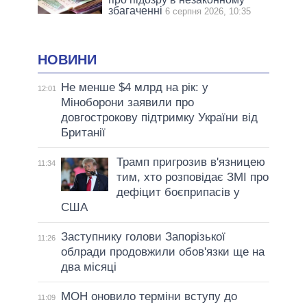
збагаченні
6 серпня 2026, 10:35
НОВИНИ
Не менше $4 млрд на рік: у
12:01
Міноборони заявили про
довгострокову підтримку України від
Британії
Трамп пригрозив в'язницею
11:34
тим, хто розповідає ЗМІ про
дефіцит боєприпасів у
США
Заступнику голови Запорізької
11:26
облради продовжили обов'язки ще на
два місяці
МОН оновило терміни вступу до
11:09