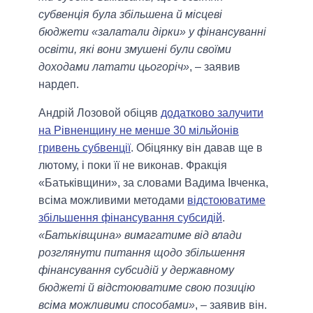
субвенція була збільшена й місцеві
бюджети «залатали дірки» у фінансуванні
освіти, які вони змушені були своїми
доходами латати цьогоріч»
, – заявив
нардеп.
Андрій Лозовой обіцяв
додатково залучити
на Рівненщину не менше 30 мільйонів
гривень субвенції
. Обіцянку він давав ще в
лютому, і поки її не виконав. Фракція
«Батьківщини», за словами Вадима Івченка,
всіма можливими методами
відстоюватиме
збільшення фінансування субсидій
.
«Батьківщина» вимагатиме від влади
розглянути питання щодо збільшення
фінансування субсидій у державному
бюджеті й відстоюватиме свою позицію
всіма можливими способами»
, – заявив він.