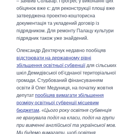
– заявив Сольвар. Прогрес у виконанні цих
обіцянок вже є: для реконструкції площі вже
затверджена проектно-кошторисна
документація та укладений договір із
підрядником. Для ремонту Палацу культури
підрядник також уже знайдений.
Олександр Дехтярчук недавно пообіцяв
відстоювати на державному рівні
збільшення освітньої субвенції
для сільських
шкіл Демидівської об'єднаної територіальної
громади. Стурбований фінансуванням
освіти й Олег Медуниця, на початку жовтня
депутат
пообіцяв вимагати збільшення
розміру освітньої субвенції місцевим
бюджетам
.
«Цього року освітня субвенція
не врахувала поділ на класи, поділ на групи
при вивченні англійської та української мов.
Ми будемо вимагати, щоб освітня