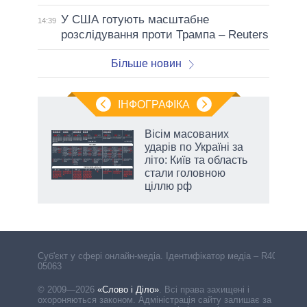
У США готують масштабне
14:39
розслідування проти Трампа – Reuters
Більше новин
ІНФОГРАФІКА
 5
Вісім масованих
вго
ударів по Україні за
літо: Київ та область
стали головною
ціллю рф
Cуб'єкт у сфері онлайн-медіа. Ідентифікатор медіа – R40-
05063
© 2009—2026
«Слово і Діло»
.
Всі права захищені і
охороняються законом. Адміністрація сайту залишає за