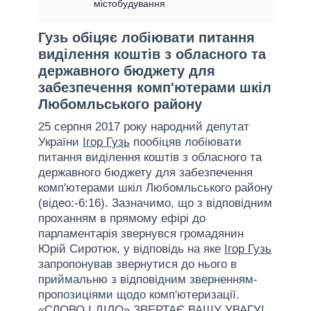
містобудування
Гузь обіцяє лобіювати питання
виділення коштів з обласного та
державного бюджету для
забезпечення комп'ютерами шкіл
Любомльського району
25 серпня 2017 року народний депутат
України
Ігор Гузь
пообіцяв лобіювати
питання виділення коштів з обласного та
державного бюджету для забезпечення
комп'ютерами шкіл Любомльського району
(відео:-6:16). Зазначимо, що з відповідним
проханням в прямому ефірі до
парламентарія звернувся громадянин
Юрій Сиротюк, у відповідь на яке
Ігор Гузь
запропонував звернутися до нього в
приймальню з відповідним зверненням-
пропозиціями щодо комп'ютеризації.
«СЛОВО І ДІЛО» ЗВЕРТАЄ ВАШУ УВАГУ!