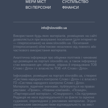
МЕРИ МІСТ
СУСПІЛЬСТВО
ВСІ ПЕРСОНИ
ФІНАНСИ
info@slovoidilo.ua
Використання будь-яких матеріалів, розміщених на сайті,
дозволяється при вказуванні посилання (для інтернет-видань
— гіперпосилання) на www.slovoidilo.ua. Посилання
(гіперпосилання) обов’язкове незалежно від повного або
часткового використання матеріалів.
Аналітична інформація про обіцянки політиків і чиновників,
що розміщені на порталі slovoidilo.ua, а також інформація про
стан виконання цих обіцянок, зібрана й опрацьована ТОВ «ІА
Слово і Діло» і є власністю ТОВ «ІА Слово і Діло».
Інфографіки, розміщені на порталі slovoidilo.ua, створені ГО
«Система народного контролю Слово і Діло» і є власністю
ГО «Система народного контролю Слово і Діло».
Матеріали, відмічені значками, публікуються на правах
реклами: «Промо», «Новини компаній», «Позиція»,
«Партнерський матеріал», «Спецпроєкт», «За підтримки».
Редакція не несе відповідальності за факти та оціночні
судження, оприлюднені у рекламних матеріалах. Згідно з
українським законодавством відповідальність за зміст