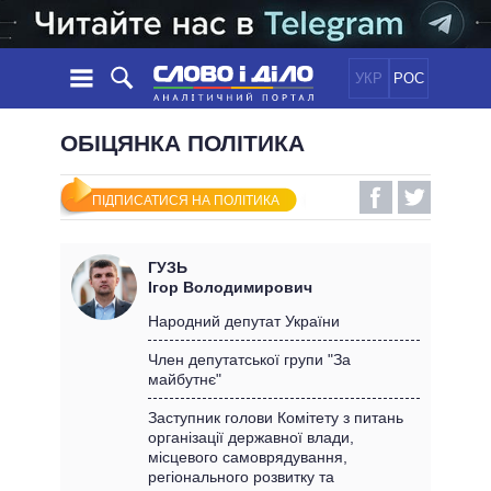
УКР
РОС
НОВИНИ
ОБІЦЯНКА ПОЛІТИКА
ОБIЦЯНКИ
СТРІЧКА
ПОЛІТИКА
ПІДПИСАТИСЯ НА ПОЛІТИКА
ПОДІЇ
ЕКОНОМІКА
ПОЛIТИКИ
СТАТТІ
СУСПІЛЬСТВО
ГУЗЬ
ІНФОГРАФІКА
ДУМКИ
СВІТ
УСІ ПОЛІТИКИ
Ігор Володимирович
ОГЛЯДИ
ПРЕЗИДЕНТ І ОФІС
Народний депутат України
ВІДЕО
ДАЙДЖЕСТИ
ВЕРХОВНА РАДА
Член депутатської групи "За
ПІДТРИМАТИ
майбутнє"
КАБІНЕТ МІНІСТРІВ
ГОЛОВИ ОБЛАДМІНІСТРАЦІЙ
Заступник голови Комітету з питань
ПОРІВНЯННЯ ПОЛІТИКІВ
організації державної влади,
МЕРИ МІСТ
місцевого самоврядування,
ВСІ ПЕРСОНИ
регіонального розвитку та