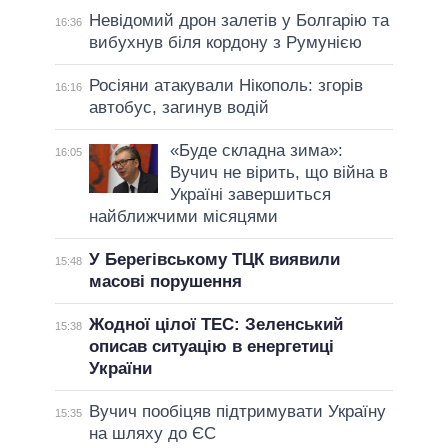
Невідомий дрон залетів у Болгарію та
16:36
вибухнув біля кордону з Румунією
Росіяни атакували Нікополь: згорів
16:16
автобус, загинув водій
«Буде складна зима»:
16:05
Вучич не вірить, що війна в
Україні завершиться
найближчими місяцями
У Берегівському ТЦК виявили
15:48
масові порушення
Жодної цілої ТЕС: Зеленський
15:38
описав ситуацію в енергетиці
України
Вучич пообіцяв підтримувати Україну
15:35
на шляху до ЄС