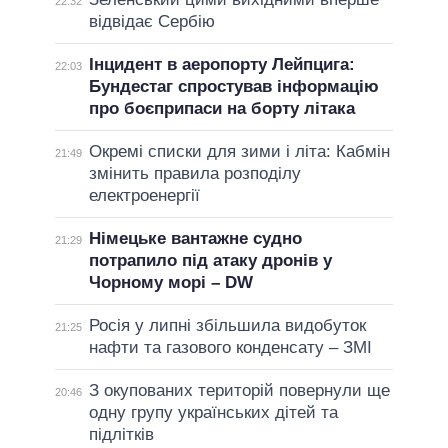
22:32
відвідає Сербію
Інцидент в аеропорту Лейпцига:
22:03
Бундестаг спростував інформацію
про боєприпаси на борту літака
Окремі списки для зими і літа: Кабмін
21:49
змінить правила розподілу
електроенергії
Німецьке вантажне судно
21:29
потрапило під атаку дронів у
Чорному морі – DW
Росія у липні збільшила видобуток
21:25
нафти та газового конденсату – ЗМІ
З окупованих територій повернули ще
20:46
одну групу українських дітей та
підлітків