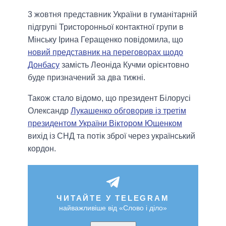
3 жовтня представник України в гуманітарній
підгрупі Тристоронньої контактної групи в
Мінську Ірина Геращенко повідомила, що
новий представник на переговорах щодо
Донбасу
замість Леоніда Кучми орієнтовно
буде призначений за два тижні.
Також стало відомо, що президент Білорусі
Олександр
Лукашенко обговорив із третім
президентом України Віктором Ющенком
вихід із СНД та потік зброї через український
кордон.
ЧИТАЙТЕ У TELEGRAM
найважливіше від «Слово і діло»