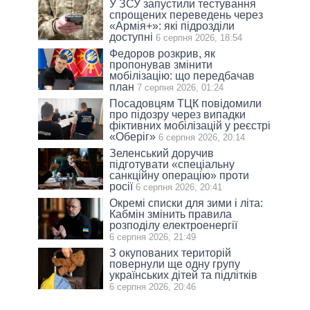
У ЗСУ запустили тестування
спрощених переведень через
«Армія+»: які підрозділи
доступні
6 серпня 2026, 18:54
Федоров розкрив, як
пропонував змінити
мобілізацію: що передбачав
план
7 серпня 2026, 01:24
Посадовцям ТЦК повідомили
про підозру через випадки
фіктивних мобілізацій у реєстрі
«Оберіг»
6 серпня 2026, 20:14
Зеленський доручив
підготувати «спеціальну
санкційну операцію» проти
росії
6 серпня 2026, 20:41
Окремі списки для зими і літа:
Кабмін змінить правила
розподілу електроенергії
6 серпня 2026, 21:49
З окупованих територій
повернули ще одну групу
українських дітей та підлітків
6 серпня 2026, 20:46