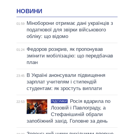
НОВИНИ
Міноборони отримає дані українців з
01:59
податкової для звірки військового
обліку: що відомо
Федоров розкрив, як пропонував
01:24
змінити мобілізацію: що передбачав
план
В Україні анонсували підвищення
23:45
зарплат учителям і стипендій
студентам: як зростуть виплати
Росія вдарила по
ПІДСУМКИ
22:53
Лозовій і Павлограду, а
Стефанішиній обрали
запобіжний захід. Головне за день
Зеленський цими вихідними вперше