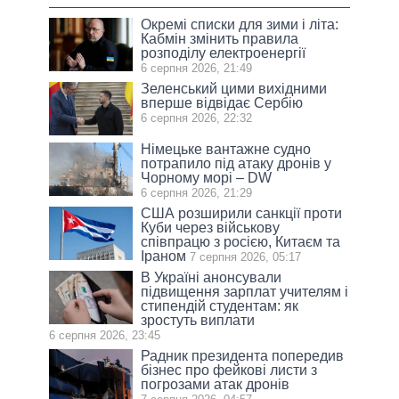
Окремі списки для зими і літа:
Кабмін змінить правила
розподілу електроенергії
6 серпня 2026, 21:49
Зеленський цими вихідними
вперше відвідає Сербію
6 серпня 2026, 22:32
Німецьке вантажне судно
потрапило під атаку дронів у
Чорному морі – DW
6 серпня 2026, 21:29
США розширили санкції проти
Куби через військову
співпрацю з росією, Китаєм та
Іраном
7 серпня 2026, 05:17
В Україні анонсували
підвищення зарплат учителям і
стипендій студентам: як
зростуть виплати
6 серпня 2026, 23:45
Радник президента попередив
бізнес про фейкові листи з
погрозами атак дронів