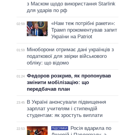
з Маском щодо використання Starlink
для ударів по рф
«Нам теж потрібні ракети»:
02:59
Трамп прокоментував запит
України на Patriot
Міноборони отримає дані українців з
01:59
податкової для звірки військового
обліку: що відомо
Федоров розкрив, як пропонував
01:24
змінити мобілізацію: що
передбачав план
В Україні анонсували підвищення
23:45
зарплат учителям і стипендій
студентам: як зростуть виплати
Росія вдарила по
ПІДСУМКИ
22:53
Лозовій і Павлограду, а