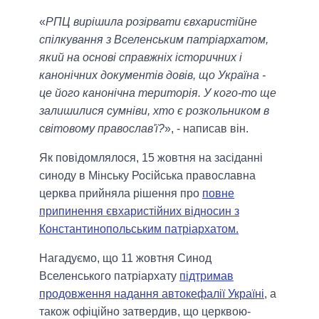
«
РПЦ вирішила розірвати євхаристійне
спілкування з Вселенським патріархатом,
який на основі справжніх історичних і
канонічних документів довів, що Україна -
це його канонічна територія. У кого-то ще
залишилися сумніви, хто є розкольником в
світовому православ'ї?
», - написав він.
Як повідомлялося, 15 жовтня на засіданні
синоду в Мінську Російська православна
церква прийняла рішення про
повне
припинення євхаристійних відносин з
Константинопольським патріархатом.
Нагадуємо, що 11 жовтня Синод
Вселенського патріархату
підтримав
продовження надання автокефалії Україні
, а
також офіційно затвердив, що церквою-