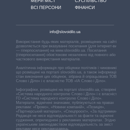
МЕРИ МІСТ
СУСПІЛЬСТВО
ВСІ ПЕРСОНИ
ФІНАНСИ
info@slovoidilo.ua
Використання будь-яких матеріалів, розміщених на сайті,
дозволяється при вказуванні посилання (для інтернет-видань
— гіперпосилання) на www.slovoidilo.ua. Посилання
(гіперпосилання) обов’язкове незалежно від повного або
часткового використання матеріалів.
Аналітична інформація про обіцянки політиків і чиновників,
що розміщені на порталі slovoidilo.ua, а також інформація про
стан виконання цих обіцянок, зібрана й опрацьована ТОВ «ІА
Слово і Діло» і є власністю ТОВ «ІА Слово і Діло».
Інфографіки, розміщені на порталі slovoidilo.ua, створені ГО
«Система народного контролю Слово і Діло» і є власністю
ГО «Система народного контролю Слово і Діло».
Матеріали, відмічені значками, публікуються на правах
реклами: «Промо», «Новини компаній», «Позиція»,
«Партнерський матеріал», «Спецпроєкт», «За підтримки».
Редакція не несе відповідальності за факти та оціночні
судження, оприлюднені у рекламних матеріалах. Згідно з
українським законодавством відповідальність за зміст
реклами несе рекламодавець.