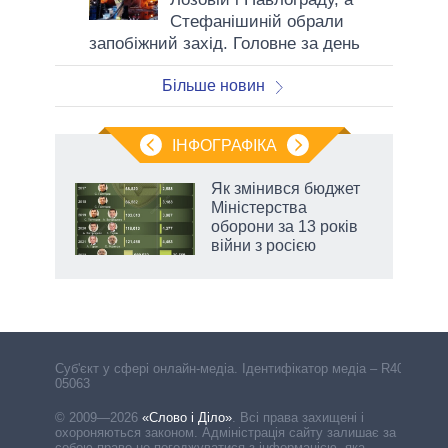
Стефанішиній обрали
запобіжний захід. Головне за день
Більше новин
ІНФОГРАФІКА
и на
Як змінився бюджет
Міністерства
а
оборони за 13 років
війни з росією
аспі
Cуб'єкт у сфері онлайн-медіа. Ідентифікатор медіа – R40-
05063
© 2009—2026
«Слово і Діло»
.
Всі права захищені і
охороняються законом. Адміністрація сайту залишає за
собою право не погоджуватися з інформацією, яка