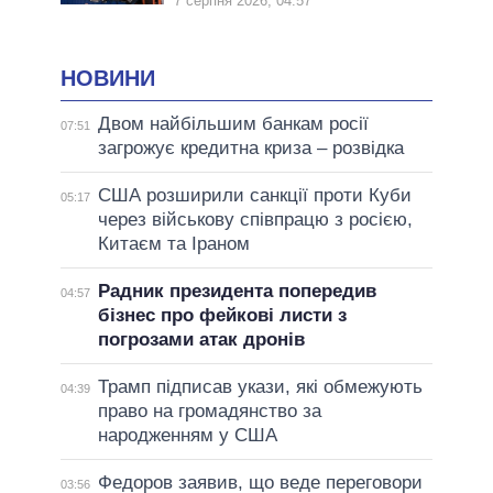
7 серпня 2026, 04:57
НОВИНИ
Двом найбільшим банкам росії
07:51
загрожує кредитна криза – розвідка
США розширили санкції проти Куби
05:17
через військову співпрацю з росією,
Китаєм та Іраном
Радник президента попередив
04:57
бізнес про фейкові листи з
погрозами атак дронів
Трамп підписав укази, які обмежують
04:39
право на громадянство за
народженням у США
Федоров заявив, що веде переговори
03:56