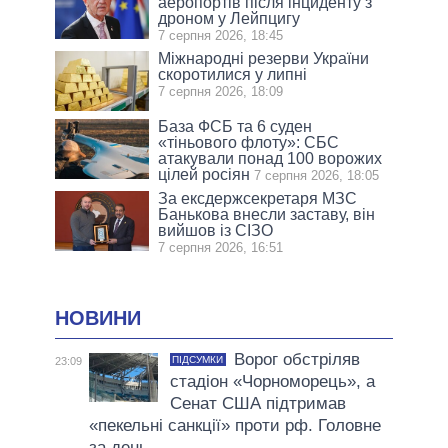
аеропортів після інциденту з
дроном у Лейпцигу
7 серпня 2026, 18:45
Міжнародні резерви України
скоротилися у липні
7 серпня 2026, 18:09
База ФСБ та 6 суден
«тіньового флоту»: СБС
атакували понад 100 ворожих
цілей росіян
7 серпня 2026, 18:05
За ексдержсекретаря МЗС
Банькова внесли заставу, він
вийшов із СІЗО
7 серпня 2026, 16:51
НОВИНИ
Ворог обстріляв
ПІДСУМКИ
23:09
стадіон «Чорноморець», а
Сенат США підтримав
«пекельні санкції» проти рф. Головне
за день