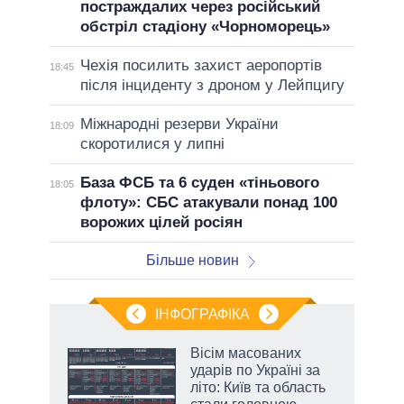
постраждалих через російський
обстріл стадіону «Чорноморець»
Чехія посилить захист аеропортів
18:45
після інциденту з дроном у Лейпцигу
Міжнародні резерви України
18:09
скоротилися у липні
База ФСБ та 6 суден «тіньового
18:05
флоту»: СБС атакували понад 100
ворожих цілей росіян
Більше новин
ІНФОГРАФІКА
жет
Вісім масованих
ударів по Україні за
ків
літо: Київ та область