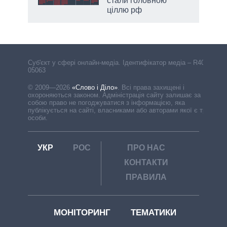
стали головною
ціллю рф
Cуб'єкт у сфері онлайн-медіа. Ідентифікатор медіа – R40-
05063
© 2009—2026
«Слово і Діло»
.
Всі права захищені і
охороняються законом. Адміністрація сайту залишає за
собою право не погоджуватися з інформацією, яка
публікується на сайті, власниками або авторами якої є треті
особи.
УКР
РОС
ПРО НАС
КОНТАКТИ
ПРАВИЛА
МОНІТОРИНГ
ТЕМАТИКИ