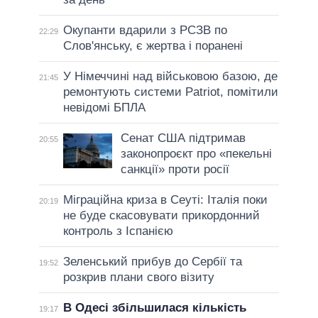
Окупанти вдарили з РСЗВ по
22:29
Слов'янську, є жертва і поранені
У Німеччині над військовою базою, де
21:45
ремонтують системи Patriot, помітили
невідомі БПЛА
Сенат США підтримав
20:55
законопроєкт про «пекельні
санкції» проти росії
Міграційна криза в Сеуті: Італія поки
20:19
не буде скасовувати прикордонний
контроль з Іспанією
Зеленський прибув до Сербії та
19:52
розкрив плани свого візиту
В Одесі збільшилася кількість
19:17