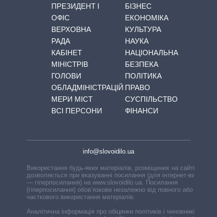
ПРЕЗИДЕНТ І
БІЗНЕС
ОФІС
ЕКОНОМІКА
ВЕРХОВНА
КУЛЬТУРА
РАДА
НАУКА
КАБІНЕТ
НАЦІОНАЛЬНА
МІНІСТРІВ
БЕЗПЕКА
ГОЛОВИ
ПОЛІТИКА
ОБЛАДМІНІСТРАЦІЙ
ПРАВО
МЕРИ МІСТ
СУСПІЛЬСТВО
ВСІ ПЕРСОНИ
ФІНАНСИ
info@slovoidilo.ua
Використання будь-яких матеріалів, розміщених на сайті,
дозволяється при вказуванні посилання (для інтернет-видань
— гіперпосилання) на www.slovoidilo.ua. Посилання
(гіперпосилання) обов’язкове незалежно від повного або
часткового використання матеріалів.
Аналітична інформація про обіцянки політиків і чиновників,