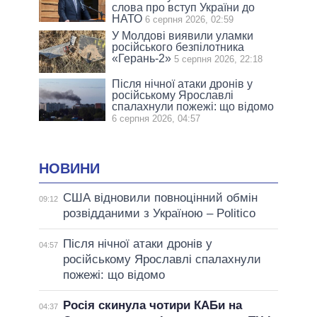
слова про вступ України до
НАТО
6 серпня 2026, 02:59
У Молдові виявили уламки
російського безпілотника
«Герань-2»
5 серпня 2026, 22:18
Після нічної атаки дронів у
російському Ярославлі
спалахнули пожежі: що відомо
6 серпня 2026, 04:57
НОВИНИ
США відновили повноцінний обмін
09:12
розвідданими з Україною – Politico
Після нічної атаки дронів у
04:57
російському Ярославлі спалахнули
пожежі: що відомо
Росія скинула чотири КАБи на
04:37