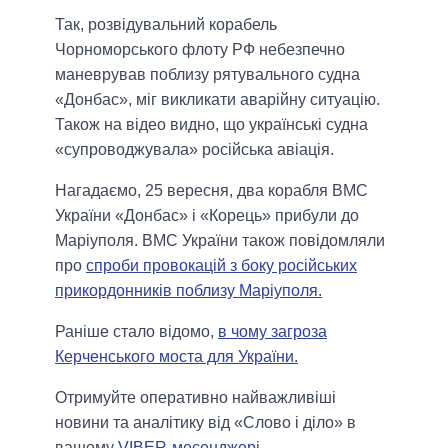
Так, розвідувальний корабель
Чорноморського флоту РФ небезпечно
маневрував поблизу рятувального судна
«Донбаc», міг викликати аварійну ситуацію.
Також на відео видно, що українські судна
«супроводжувала» російська авіація.
Нагадаємо, 25 вересня, два корабля ВМС
України «Донбас» і «Корець» прибули до
Маріуполя. ВМС України також повідомляли
про
спроби провокацій з боку російських
прикордонників поблизу Маріуполя.
Раніше стало відомо,
в чому загроза
Керченського моста для України.
Отримуйте оперативно найважливіші
новини та аналітику від «Слово і діло» в
вашому
VIBER-месенджері
.