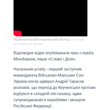
Українські кораблі в Керченській протоці
Військове
телебачення України
Відповідне відео опублікувала прес-служба
Міноборони, пише «Слово і Діло».
Начальник штабу - перший заступник
командувача Військово-Морських Сил
України контр-адмірал Андрій Тарасов
розповів, що перехід до Керченської протоки
відбувся в складній обстановці, адже
супроводжувався кораблями і авіацією
Російської Федерації.