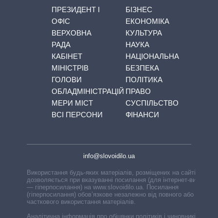
ПРЕЗИДЕНТ І
БІЗНЕС
ОФІС
ЕКОНОМІКА
ВЕРХОВНА
КУЛЬТУРА
РАДА
НАУКА
КАБІНЕТ
НАЦІОНАЛЬНА
МІНІСТРІВ
БЕЗПЕКА
ГОЛОВИ
ПОЛІТИКА
ОБЛАДМІНІСТРАЦІЙ
ПРАВО
МЕРИ МІСТ
СУСПІЛЬСТВО
ВСІ ПЕРСОНИ
ФІНАНСИ
info@slovoidilo.ua
Використання будь-яких матеріалів, розміщених на сайті,
дозволяється при вказуванні посилання (для інтернет-видань
— гіперпосилання) на www.slovoidilo.ua. Посилання
(гіперпосилання) обов’язкове незалежно від повного або
часткового використання матеріалів.
Аналітична інформація про обіцянки політиків і чиновників,