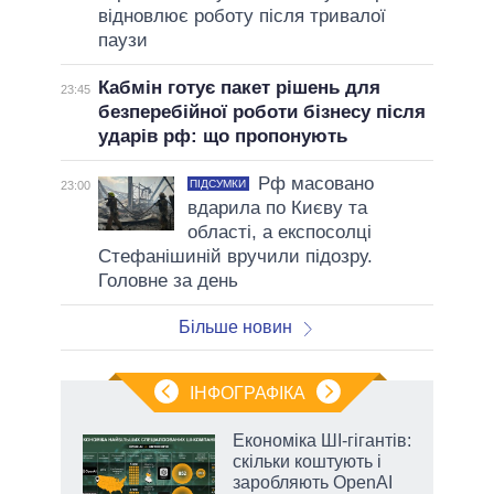
відновлює роботу після тривалої
паузи
Кабмін готує пакет рішень для
23:45
безперебійної роботи бізнесу після
ударів рф: що пропонують
Рф масовано
ПІДСУМКИ
23:00
вдарила по Києву та
області, а експосолці
Стефанішиній вручили підозру.
Головне за день
Більше новин
ІНФОГРАФІКА
Економіка ШІ-гігантів:
раїні
скільки коштують і
ої
заробляють OpenAI