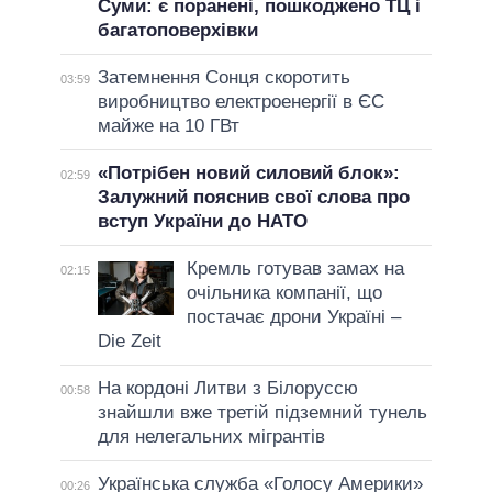
Суми: є поранені, пошкоджено ТЦ і
багатоповерхівки
Затемнення Сонця скоротить
03:59
виробництво електроенергії в ЄС
майже на 10 ГВт
«Потрібен новий силовий блок»:
02:59
Залужний пояснив свої слова про
вступ України до НАТО
Кремль готував замах на
02:15
очільника компанії, що
постачає дрони Україні –
Die Zeit
На кордоні Литви з Білоруссю
00:58
знайшли вже третій підземний тунель
для нелегальних мігрантів
Українська служба «Голосу Америки»
00:26