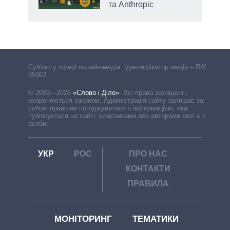
та Anthropic
Cуб'єкт у сфері онлайн-медіа. Ідентифікатор медіа – R40-
05063
© 2009—2026
«Слово і Діло»
.
Всі права захищені і
охороняються законом. Адміністрація сайту залишає за
собою право не погоджуватися з інформацією, яка
публікується на сайті, власниками або авторами якої є треті
особи.
УКР
РОС
ПРО НАС
КОНТАКТИ
ПРАВИЛА
МОНІТОРИНГ
ТЕМАТИКИ