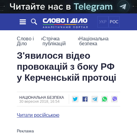
УКР
РОС
НОВИНИ
Слово і
›
Стрічка
›
Національна
Діло
публікацій
безпека
ОБIЦЯНКИ
СТРІЧКА
ПОЛІТИКА
З'явилося відео
ПОДІЇ
ЕКОНОМІКА
провокацій з боку РФ
ПОЛIТИКИ
СТАТТІ
СУСПІЛЬСТВО
у Керченській протоці
ІНФОГРАФІКА
ДУМКИ
СВІТ
УСІ ПОЛІТИКИ
ОГЛЯДИ
ПРЕЗИДЕНТ І ОФІС
ВІДЕО
ДАЙДЖЕСТИ
ВЕРХОВНА РАДА
НАЦІОНАЛЬНА БЕЗПЕКА
30 вересня 2018, 16:54
ПІДТРИМАТИ
КАБІНЕТ МІНІСТРІВ
ГОЛОВИ ОБЛАДМІНІСТРАЦІЙ
Читати російською
ПОРІВНЯННЯ ПОЛІТИКІВ
МЕРИ МІСТ
ВСІ ПЕРСОНИ