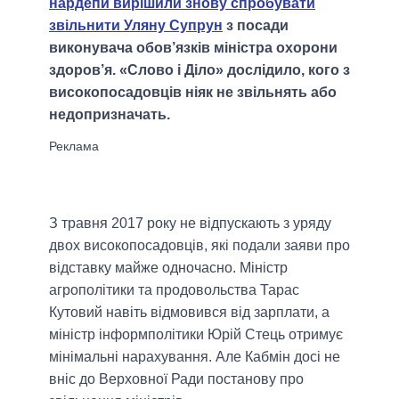
нардепи вирішили знову спробувати
звільнити Уляну Супрун
з посади
виконувача обов’язків міністра охорони
здоров’я. «Слово і Діло» дослідило, кого з
високопосадовців ніяк не звільнять або
недопризначать.
З травня 2017 року не відпускають з уряду
двох високопосадовців, які подали заяви про
відставку майже одночасно. Міністр
агрополітики та продовольства Тарас
Кутовий навіть відмовився від зарплати, а
міністр інформполітики Юрій Стець отримує
мінімальні нарахування. Але Кабмін досі не
вніс до Верховної Ради постанову про