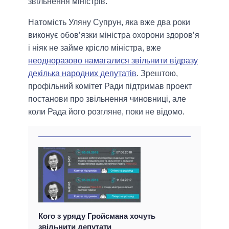
звільнення міністрів.
Натомість Уляну Супрун, яка вже два роки
виконує обов’язки міністра охорони здоров’я
і ніяк не займе крісло міністра, вже
неодноразово намагалися звільнити відразу
декілька народних депутатів
. Зрештою,
профільний комітет Ради підтримав проект
постанови про звільнення чиновниці, але
коли Рада його розгляне, поки не відомо.
Кого з уряду Гройсмана хочуть
звільнити депутати