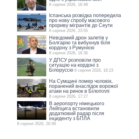
8 серпня 2026, 16:48
Іспанська розвідка попередила
про нову спробу масового
прориву мігрантів до Сеути
8 серпня 2026, 23:55
Невідомий дрон залетів у
Болгарію та вибухнув біля
кордону з Румунією
8 серпня 2026, 16:36
У ДПСУ розповіли про
ситуацію на кордоні з
Білоруссю
8 серпня 2026, 18:23
На Сумщині помер чоловік,
поранений внаслідок ворожої
атаки на ринок в Білопіллі
8 серпня 2026, 17:27
В аеропорту німецького
Лейпцига встановили
додатковий радар після
інциденту з БПЛА
8 серпня 2026, 20:08