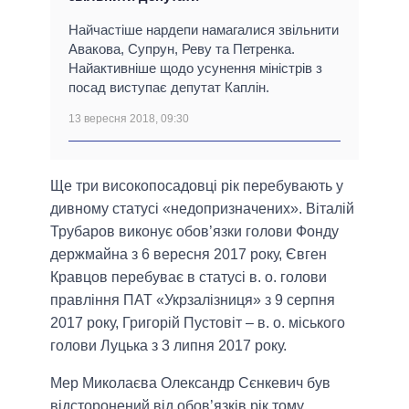
Найчастіше нардепи намагалися звільнити
Авакова, Супрун, Реву та Петренка.
Найактивніше щодо усунення міністрів з
посад виступає депутат Каплін.
13 вересня 2018, 09:30
Ще три високопосадовці рік перебувають у
дивному статусі «недопризначених». Віталій
Трубаров виконує обов’язки голови Фонду
держмайна з 6 вересня 2017 року, Євген
Кравцов перебуває в статусі в. о. голови
правління ПАТ «Укрзалізниця» з 9 серпня
2017 року, Григорій Пустовіт – в. о. міського
голови Луцька з 3 липня 2017 року.
Мер Миколаєва Олександр Сєнкевич був
відсторонений від обов’язків рік тому