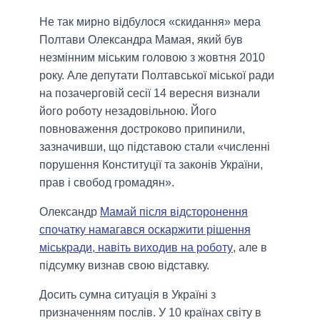
Не так мирно відбулося «скидання» мера
Полтави Олександра Мамая, який був
незмінним міським головою з жовтня 2010
року. Але депутати Полтавської міської ради
на позачерговій сесії 14 вересня визнали
його роботу незадовільною. Його
повноваження достроково припинили,
зазначивши, що підставою стали «численні
порушення Конституції та законів України,
прав і свобод громадян».
Олександр
Мамай після відсторонення
спочатку намагався оскаржити рішення
міськради, навіть виходив на роботу
, але в
підсумку визнав свою відставку.
Досить сумна ситуація в Україні з
призначенням послів. У 10 країнах світу в