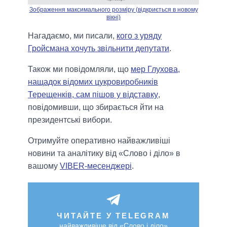
Зображення максимального розміру (відкриється в новому
вікні)
Нагадаємо, ми писали,
кого з уряду
Гройсмана хочуть звільнити депутати
.
Також ми повідомляли, що
мер Глухова,
нащадок відомих цукровиробників
Терещенків, сам пішов у відставку
,
повідомивши, що збирається йти на
президентські вибори.
Отримуйте оперативно найважливіші
новини та аналітику від «Слово і діло» в
вашому
VIBER-месенджері
.
ЧИТАЙТЕ У TELEGRAM
найважливіше від «Слово і діло»