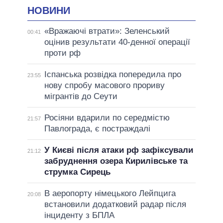
НОВИНИ
«Вражаючі втрати»: Зеленський
00:41
оцінив результати 40-денної операції
проти рф
Іспанська розвідка попередила про
23:55
нову спробу масового прориву
мігрантів до Сеути
Росіяни вдарили по середмістю
21:57
Павлограда, є постраждалі
У Києві після атаки рф зафіксували
21:12
забруднення озера Кирилівське та
струмка Сирець
В аеропорту німецького Лейпцига
20:08
встановили додатковий радар після
інциденту з БПЛА