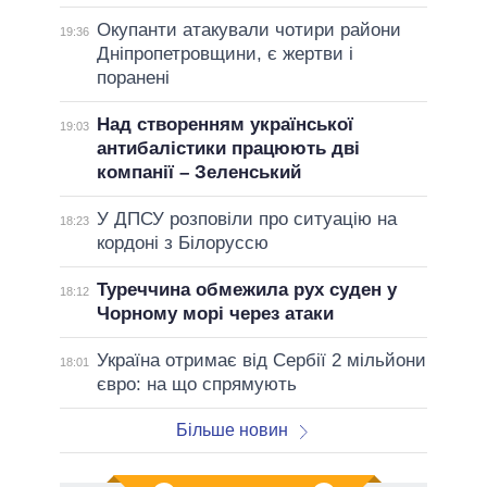
Окупанти атакували чотири райони
19:36
Дніпропетровщини, є жертви і
поранені
Над створенням української
19:03
антибалістики працюють дві
компанії – Зеленський
У ДПСУ розповіли про ситуацію на
18:23
кордоні з Білоруссю
Туреччина обмежила рух суден у
18:12
Чорному морі через атаки
Україна отримає від Сербії 2 мільйони
18:01
євро: на що спрямують
Більше новин