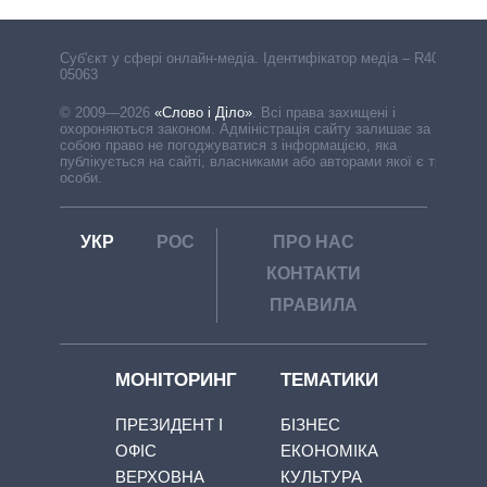
Cуб'єкт у сфері онлайн-медіа. Ідентифікатор медіа – R40-
05063
© 2009—2026
«Слово і Діло»
.
Всі права захищені і
охороняються законом. Адміністрація сайту залишає за
собою право не погоджуватися з інформацією, яка
публікується на сайті, власниками або авторами якої є треті
особи.
УКР
РОС
ПРО НАС
КОНТАКТИ
ПРАВИЛА
МОНІТОРИНГ
ТЕМАТИКИ
ПРЕЗИДЕНТ І
БІЗНЕС
ОФІС
ЕКОНОМІКА
ВЕРХОВНА
КУЛЬТУРА