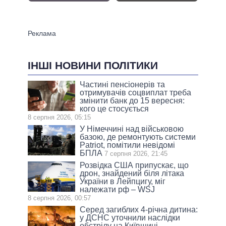
ІНШІ НОВИНИ ПОЛІТИКИ
Частині пенсіонерів та
отримувачів соцвиплат треба
змінити банк до 15 вересня:
кого це стосується
8 серпня 2026, 05:15
У Німеччині над військовою
базою, де ремонтують системи
Patriot, помітили невідомі
БПЛА
7 серпня 2026, 21:45
Розвідка США припускає, що
дрон, знайдений біля літака
України в Лейпцигу, міг
належати рф – WSJ
8 серпня 2026, 00:57
Серед загиблих 4-річна дитина:
у ДСНС уточнили наслідки
обстрілу на Київщині