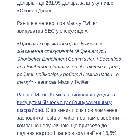
доларів - до 261,95 долара за штуку, пише
«Слово і Діло».
Раніше в четвер Ілон Маск у Twitter
звинуватив SEC у спекуляціях.
«
Просто хочу сказати, що Комісія зі
збагачення спекулянтів (Абревіатури
Shortseller Enrichment Commission і Securities
and Exchange Commission збігаються - ред.)
робить неймовірну роботу! І зміна назви - в
тему!
» - написав Маск у Twitter.
Раніше Маск і Комісія прийшли до угоди за
висунутим бізнесмену обвинуваченням у
шахрайстві
. Спір виник після повідомлення
засновника Tesla в Twitter про намір зробити
компанію непублічною. Це призвело до
падіння вартості паперів компанії на 13,5%.