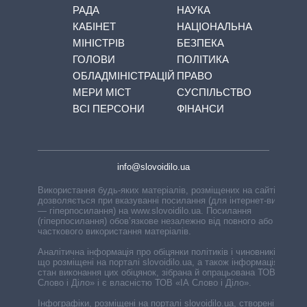
РАДА
НАУКА
КАБІНЕТ
НАЦІОНАЛЬНА
МІНІСТРІВ
БЕЗПЕКА
ГОЛОВИ
ПОЛІТИКА
ОБЛАДМІНІСТРАЦІЙ
ПРАВО
МЕРИ МІСТ
СУСПІЛЬСТВО
ВСІ ПЕРСОНИ
ФІНАНСИ
info@slovoidilo.ua
Використання будь-яких матеріалів, розміщених на сайті,
дозволяється при вказуванні посилання (для інтернет-видань
— гіперпосилання) на www.slovoidilo.ua. Посилання
(гіперпосилання) обов’язкове незалежно від повного або
часткового використання матеріалів.
Аналітична інформація про обіцянки політиків і чиновників,
що розміщені на порталі slovoidilo.ua, а також інформація про
стан виконання цих обіцянок, зібрана й опрацьована ТОВ «ІА
Слово і Діло» і є власністю ТОВ «ІА Слово і Діло».
Інфографіки, розміщені на порталі slovoidilo.ua, створені ГО