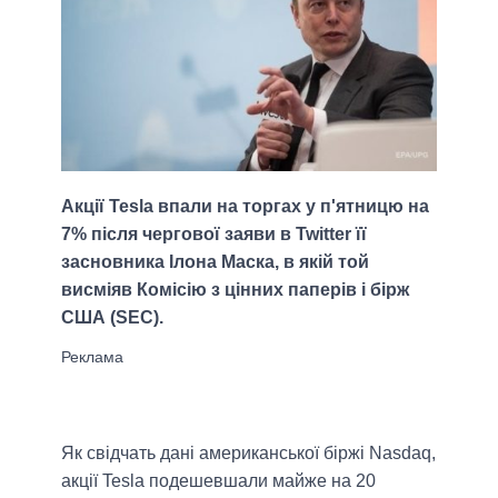
Акції Tesla впали на торгах у п'ятницю на
7% після чергової заяви в Twitter її
засновника Ілона Маска, в якій той
висміяв Комісію з цінних паперів і бірж
США (SEC).
Як свідчать дані американської біржі Nasdaq,
акції Tesla подешевшали майже на 20