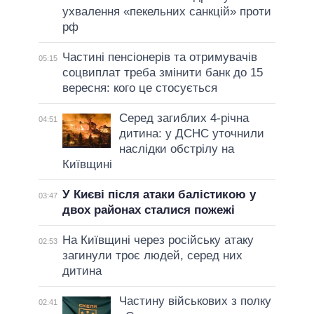
ухвалення «пекельних санкцій» проти
рф
Частині пенсіонерів та отримувачів
05:15
соцвиплат треба змінити банк до 15
вересня: кого це стосується
Серед загиблих 4-річна
04:51
дитина: у ДСНС уточнили
наслідки обстрілу на
Київщині
У Києві після атаки балістикою у
03:47
двох районах сталися пожежі
На Київщині через російську атаку
02:53
загинули троє людей, серед них
дитина
Частину військових з полку
02:41