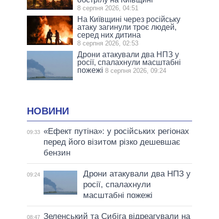
8 серпня 2026, 04:51
На Київщині через російську
атаку загинули троє людей,
серед них дитина
8 серпня 2026, 02:53
Дрони атакували два НПЗ у
росії, спалахнули масштабні
пожежі
8 серпня 2026, 09:24
НОВИНИ
«Ефект путіна»: у російських регіонах
09:33
перед його візитом різко дешевшає
бензин
Дрони атакували два НПЗ у
09:24
росії, спалахнули
масштабні пожежі
Зеленський та Сибіга відреагували на
08:47