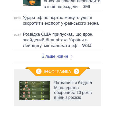
«Скеля» почали переводити
в інші підрозділи – ЗМІ
Удари рф по портах можуть удвічі
01:59
скоротити експорт українського зерна
Розвідка США припускає, що дрон,
00:57
знайдений біля літака України в
Лейпцигу, міг належати рф – WSJ
Більше новин
ІНФОГРАФІКА
Як змінився бюджет
ть
Міністерства
оборони за 13 років
війни з росією