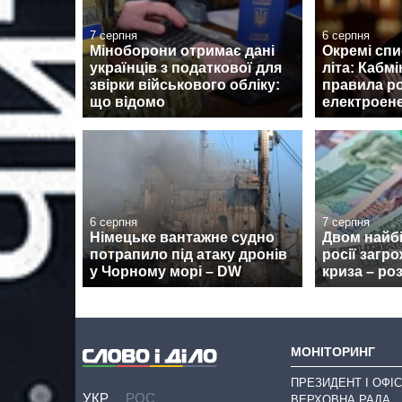
7 серпня
6 серпня
Міноборони отримає дані
Окремі спи
українців з податкової для
літа: Кабмі
звірки військового обліку:
правила р
що відомо
електроене
6 серпня
7 серпня
Німецьке вантажне судно
Двом найб
потрапило під атаку дронів
росії загр
у Чорному морі – DW
криза – ро
МОНІТОРИНГ
ПРЕЗИДЕНТ І ОФІС
УКР
РОС
ВЕРХОВНА РАДА