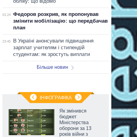
обліку: що відомо
Федоров розкрив, як пропонував
01:24
змінити мобілізацію: що передбачав
план
В Україні анонсували підвищення
23:45
зарплат учителям і стипендій
студентам: як зростуть виплати
Більше новин
ІНФОГРАФІКА
Як змінився
бюджет
Міністерства
оборони за 13
років війни з