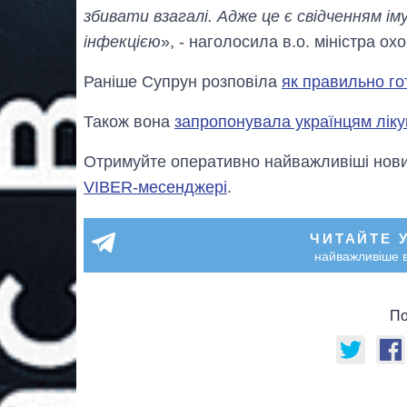
збивати взагалі. Адже це є свідченням іму
інфекцією
», - наголосила в.о. міністра ох
Раніше Супрун розповіла
як правильно го
Також вона
запропонувала українцям ліку
Отримуйте оперативно найважливіші новин
VIBER-месенджері
.
ЧИТАЙТЕ 
найважливіше в
По