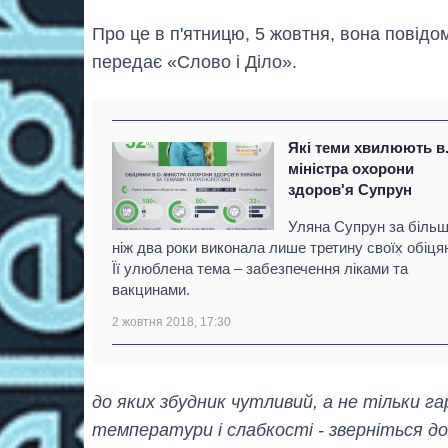
Про це в п'ятницю, 5 жовтня, вона повідо
передає «Слово і Діло».
Які теми хвилюють в.
міністра охорони
здоров'я Супрун
Уляна Супрун за біль
ніж два роки виконала лише третину своїх обіця
Її улюблена тема – забезпечення ліками та
вакцинами.
2 жовтня 2018, 17:30
до яких збудник чутливий, а не тільки г
температури і слабкості - зверніться до