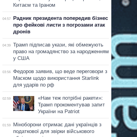
Китаєм та Іраном
Радник президента попередив бізнес
04:57
про фейкові листи з погрозами атак
дронів
Трамп підписав укази, які обмежують
04:39
право на громадянство за народженням
у США
Федоров заявив, що веде переговори з
03:56
Маском щодо використання Starlink
для ударів по рф
«Нам теж потрібні ракети»:
02:59
Трамп прокоментував запит
України на Patriot
Міноборони отримає дані українців з
01:59
податкової для звірки військового