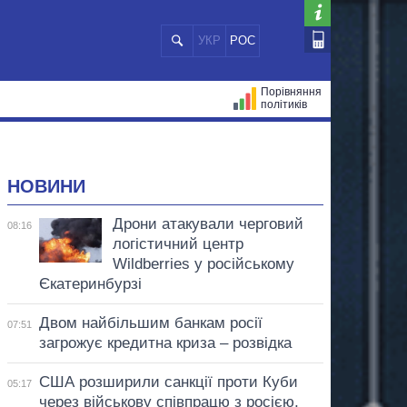
УКР
РОС
Порівняння
політиків
ЦІЙ
МЕРИ МІСТ
ВСІ ПЕРСОНИ
НОВИНИ
Дрони атакували черговий
08:16
логістичний центр
Wildberries у російському
Єкатеринбурзі
Двом найбільшим банкам росії
07:51
загрожує кредитна криза – розвідка
США розширили санкції проти Куби
05:17
через військову співпрацю з росією,