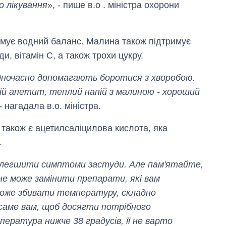
о лікування
», - пише в.о . міністра охорони
имує водний баланс. Малина також підтримує
и, вітамін С, а також трохи цукру.
 одночасно допомагають боротися з хворобою.
ній апетит, теплий напій з малиною - хороший
 - нагадала в.о. міністра.
також є ацетилсаліцилова кислота, яка
.
легшити симптоми застуди. Але пам'ятайте,
 не може замінити препарати, які вам
 може збивати температуру, складно
 саме вам, щоб досягти потрібного
пература нижче 38 градусів, її не варто