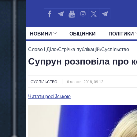
НОВИНИ
ОБIЦЯНКИ
ПОЛIТИКИ
УСІ ПОЛІТИКИ
ПРЕЗИДЕНТ І ОФ
Слово і Діло
›
Стрічка публікацій
›
Суспільство
Супрун розповіла про к
СУСПІЛЬСТВО
6 жовтня 2018, 09:12
Читати російською