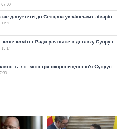
 07:00
гає допустити до Сенцова українських лікарів
 11:36
, коли комітет Ради розгляне відставку Супрун
 15:14
илюють в.о. міністра охорони здоров'я Супрун
7:30