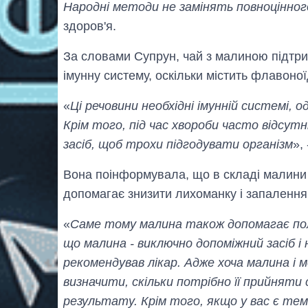
Народні методи не замінять повноцінног
здоров'я.
За словами Супрун, чай з малиною підтр
імунну систему, оскільки містить флавоноїд
«
Ці речовини необхідні імунній системі,
Крім того, під час хвороби часто відсут
засіб, щоб трохи підгодувати організм
»,
Вона поінформувала, що в складі малини 
допомагає знизити лихоманку і запалення
«
Саме тому малина також допомагає по
що малина - виключно допоміжний засіб і
рекомендував лікар. Адже хоча малина і
визначити, скільки потрібно її прийняти
результату. Крім того, якщо у вас є тем