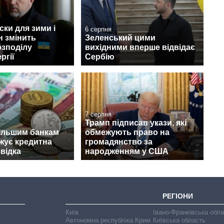
ски для зими і
6 серпня
н змінить
Зеленський цими
озподілу
вихідними вперше відвідає
ргії
Сербію
7 серпня
Трамп підписав укази, які
ільшим банкам
обмежують право на
ожує кредитна
громадянство за
звідка
народженням у США
РЕГІОНИ
Київ
Івано-Франківська обл
Автономна республіка Крим
Київська область