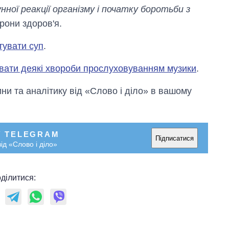
нної реакції організму і початку боротьби з
орони здоров'я.
тувати суп
.
вати деякі хвороби прослуховуванням музики
.
и та аналітику від «Слово і діло» в вашому
У TELEGRAM
Підписатися
ід «Слово і діло»
ділитися: