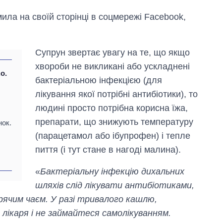
мила на своїй сторінці в соцмережі Facebook,
Супрун звертає увагу на те, що якщо
хвороби не викликані або ускладнені
о.
бактеріальною інфекцією (для
лікування якої потрібні антибіотики), то
людині просто потрібна корисна їжа,
ш
препарати, що знижують температуру
нок.
(парацетамол або ібупрофен) і тепле
пиття (і тут стане в нагоді малина).
«
Бактеріальну інфекцію дихальних
Скільки картоплі
шляхів слід лікувати антибіотиками,
вирощували в
Україні до і під час
арячим чаєм. У разі тривалого кашлю,
великої війни
 лікаря і не займайтеся самолікуванням.