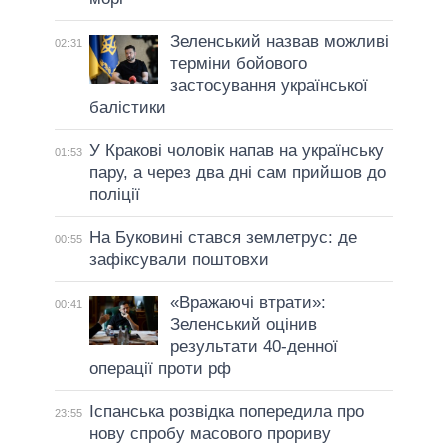
Зеленський назвав можливі
02:31
терміни бойового
застосування української
балістики
У Кракові чоловік напав на українську
01:53
пару, а через два дні сам прийшов до
поліції
На Буковині стався землетрус: де
00:55
зафіксували поштовхи
«Вражаючі втрати»:
00:41
Зеленський оцінив
результати 40-денної
операції проти рф
Іспанська розвідка попередила про
23:55
нову спробу масового прориву