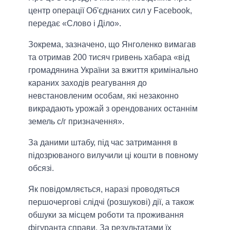
центр операції Об'єднаних сил у Facebook,
передає «Слово і Діло».
Зокрема, зазначено, що Янголенко вимагав
та отримав 200 тисяч гривень хабара «від
громадянина України за вжиття кримінально
караних заходів реагування до
невстановленим особам, які незаконно
викрадають урожай з орендованих останнім
земель с/г призначення».
За даними штабу, під час затримання в
підозрюваного вилучили ці кошти в повному
обсязі.
Як повідомляється, наразі проводяться
першочергові слідчі (розшукові) дії, а також
обшуки за місцем роботи та проживання
фігуранта справи. За результатами їх