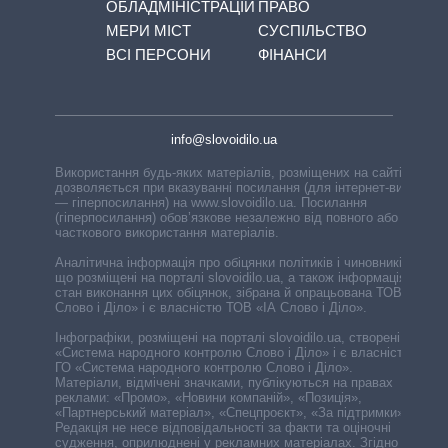
ОБЛАДМІНІСТРАЦІЙ
ПРАВО
МЕРИ МІСТ
СУСПІЛЬСТВО
ВСІ ПЕРСОНИ
ФІНАНСИ
info@slovoidilo.ua
Використання будь-яких матеріалів, розміщених на сайті,
дозволяється при вказуванні посилання (для інтернет-видань
— гіперпосилання) на www.slovoidilo.ua. Посилання
(гіперпосилання) обов’язкове незалежно від повного або
часткового використання матеріалів.
Аналітична інформація про обіцянки політиків і чиновників,
що розміщені на порталі slovoidilo.ua, а також інформація про
стан виконання цих обіцянок, зібрана й опрацьована ТОВ «ІА
Слово і Діло» і є власністю ТОВ «ІА Слово і Діло».
Інфографіки, розміщені на порталі slovoidilo.ua, створені ГО
«Система народного контролю Слово і Діло» і є власністю
ГО «Система народного контролю Слово і Діло».
Матеріали, відмічені значками, публікуються на правах
реклами: «Промо», «Новини компаній», «Позиція»,
«Партнерський матеріал», «Спецпроєкт», «За підтримки».
Редакція не несе відповідальності за факти та оціночні
судження, оприлюднені у рекламних матеріалах. Згідно з