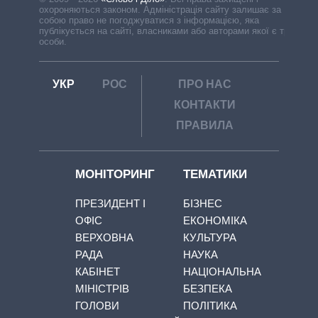
охороняються законом. Адміністрація сайту залишає за
собою право не погоджуватися з інформацією, яка
публікується на сайті, власниками або авторами якої є треті
особи.
УКР
РОС
ПРО НАС
КОНТАКТИ
ПРАВИЛА
МОНІТОРИНГ
ТЕМАТИКИ
ПРЕЗИДЕНТ І
БІЗНЕС
ОФІС
ЕКОНОМІКА
ВЕРХОВНА
КУЛЬТУРА
РАДА
НАУКА
КАБІНЕТ
НАЦІОНАЛЬНА
МІНІСТРІВ
БЕЗПЕКА
ГОЛОВИ
ПОЛІТИКА