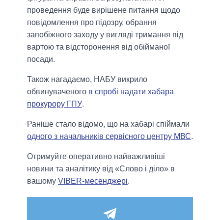
проведення буде вирішене питання щодо
повідомлення про підозру, обрання
запобіжного заходу у вигляді тримання під
вартою та відсторонення від обійманої
посади.
Також нагадаємо, НАБУ викрило
обвинуваченого
в спробі надати хабара
прокурору ГПУ
.
Раніше стало відомо, що на хабарі спіймали
одного з начальників сервісного центру МВС
.
Отримуйте оперативно найважливіші
новини та аналітику від «Слово і діло» в
вашому
VIBER-месенджері
.