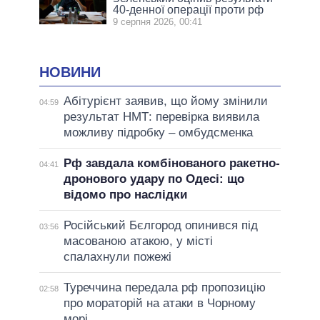
40-денної операції проти рф
9 серпня 2026, 00:41
НОВИНИ
Абітурієнт заявив, що йому змінили
04:59
результат НМТ: перевірка виявила
можливу підробку – омбудсменка
Рф завдала комбінованого ракетно-
04:41
дронового удару по Одесі: що
відомо про наслідки
Російський Бєлгород опинився під
03:56
масованою атакою, у місті
спалахнули пожежі
Туреччина передала рф пропозицію
02:58
про мораторій на атаки в Чорному
морі