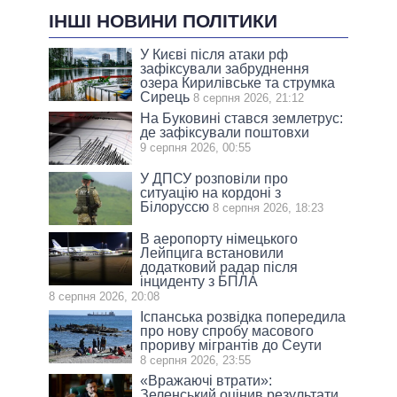
ІНШІ НОВИНИ ПОЛІТИКИ
У Києві після атаки рф
зафіксували забруднення
озера Кирилівське та струмка
Сирець
8 серпня 2026, 21:12
На Буковині стався землетрус:
де зафіксували поштовхи
9 серпня 2026, 00:55
У ДПСУ розповіли про
ситуацію на кордоні з
Білоруссю
8 серпня 2026, 18:23
В аеропорту німецького
Лейпцига встановили
додатковий радар після
інциденту з БПЛА
8 серпня 2026, 20:08
Іспанська розвідка попередила
про нову спробу масового
прориву мігрантів до Сеути
8 серпня 2026, 23:55
«Вражаючі втрати»:
Зеленський оцінив результати