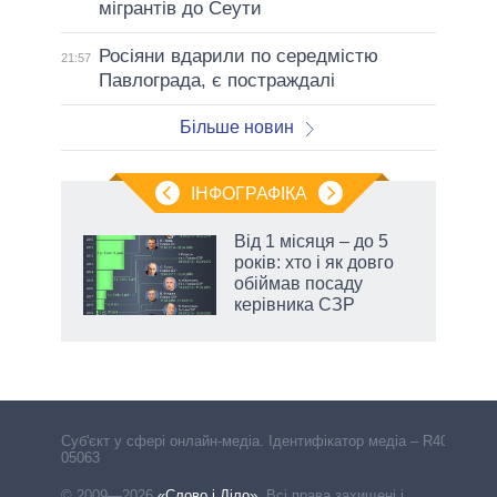
мігрантів до Сеути
Росіяни вдарили по середмістю
21:57
Павлограда, є постраждалі
Більше новин
ІНФОГРАФІКА
жет
Від 1 місяця – до 5
років: хто і як довго
ків
обіймав посаду
керівника СЗР
аспі
Cуб'єкт у сфері онлайн-медіа. Ідентифікатор медіа – R40-
05063
© 2009—2026
«Слово і Діло»
.
Всі права захищені і