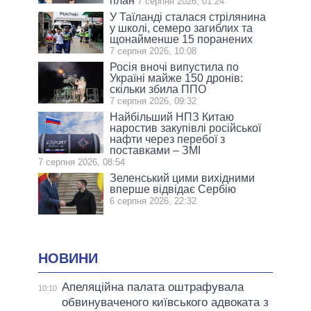
план
7 серпня 2026, 01:24
У Таїланді сталася стрілянина
у школі, семеро загиблих та
щонайменше 15 поранених
7 серпня 2026, 10:08
Росія вночі випустила по
Україні майже 150 дронів:
скільки збила ППО
7 серпня 2026, 09:32
Найбільший НПЗ Китаю
наростив закупівлі російської
нафти через перебої з
поставками – ЗМІ
7 серпня 2026, 08:54
Зеленський цими вихідними
вперше відвідає Сербію
6 серпня 2026, 22:32
НОВИНИ
Апеляційна палата оштрафувала
10:10
обвинуваченого київського адвоката з