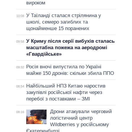
вироком
У Таїланді сталася стрілянина у
10:08
школі, семеро загиблих та
щонайменше 15 поранених
У Криму після серії вибухів сталась
09:58
масштабна пожежа на аеродромі
«Гвардійське»
Росія вночі випустила по Україні
09:32
майже 150 дронів: скільки збила ППО
Найбільший НПЗ Китаю наростив
08:54
закупівлі російської нафти через
перебої з поставками – ЗМІ
Дрони атакували черговий
08:16
логістичний центр
Wildberries у російському
Єкатеринбурзі