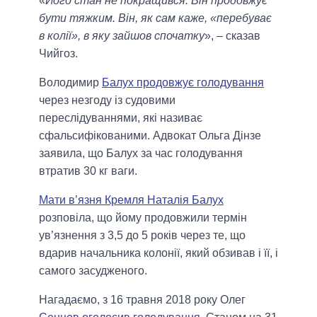
«
Його стан не покращився. Він продовжує
бути тяжким. Він, як сам каже, «перебуває
в колії», в яку зайшов спочатку
», – сказав
Чийгоз.
Володимир
Балух продовжує голодування
через незгоду із судовими
переслідуваннями, які називає
сфальсифікованими. Адвокат Ольга Дінзе
заявила, що Балух за час голодування
втратив 30 кг ваги.
Мати в’язня Кремля Наталія Балух
розповіла, що йому продовжили термін
ув’язнення з 3,5 до 5 років через те, що
вдарив начальника колонії, який обзивав і її, і
самого засудженого.
Нагадаємо, з 16 травня 2018 року Олег