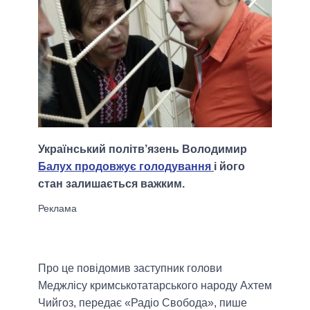
Український політв’язень Володимир
Балух продовжує голодування
і його
стан залишається важким.
Про це повідомив заступник голови
Меджлісу кримськотатарського народу Ахтем
Чийгоз, передає «Радіо Свобода», пише