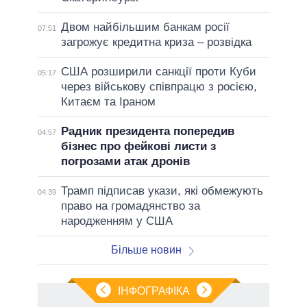
Двом найбільшим банкам росії
07:51
загрожує кредитна криза – розвідка
США розширили санкції проти Куби
05:17
через військову співпрацю з росією,
Китаєм та Іраном
Радник президента попередив
04:57
бізнес про фейкові листи з
погрозами атак дронів
Трамп підписав укази, які обмежують
04:39
право на громадянство за
народженням у США
Більше новин
ІНФОГРАФІКА