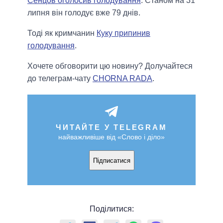
Сенцов оголосив голодування
. Станом на 31
липня він голодує вже 79 днів.
Тоді як кримчанин
Куку припинив
голодування
.
Хочете обговорити цю новину? Долучайтеся
до телеграм-чату
CHORNA RADA
.
ЧИТАЙТЕ У TELEGRAM
найважливіше від «Слово і діло»
Підписатися
Поділитися: