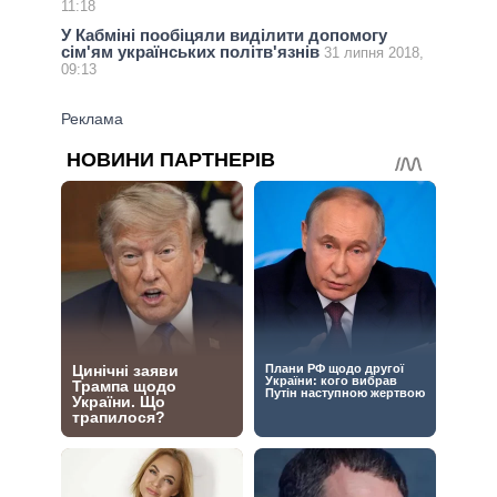
11:18
У Кабміні пообіцяли виділити допомогу
сім'ям українських політв'язнів
31 липня 2018,
09:13