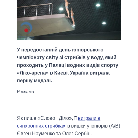
У передостанній день юніорського
чемпіонату світу зі стрибків у воду, який
проходить у Палаці водних видів спорту
«Ліко-арена» в Києві, Україна виграла
першу медаль.
Як пише «Слово і Діло», її
виграли в
синхронних стрибках
із вишки у юніорів (А/B)
Євген Науменко та Олег Сербін.