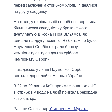
перед заключним стрибком хлопці піднялися
на другу сходинку.
На жаль, у вирішальній спробі все вирішила
більш висока складність у британського
дуету Метью Діксона і Ноа Вільямса, які
вийшли на другу позицію. Як би там не було,
Науменко і Сербін виграли бронзу
чемпіонату світу слідом за сріблом
чемпіонату Європи.
Нагадаємо, у липні Науменко і Сербін
виграли дорослий чемпіонат України.
З 22 по 29 липня Київ приймає юнацький ЧС
зі стрибків у воду, на який приїхала рекордна
кількість країн.
Раніше Олександр
Усик переміг Мурата