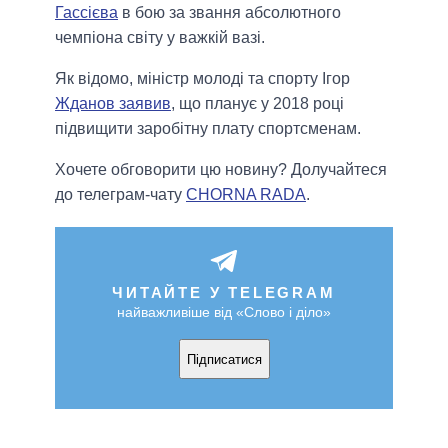
Гассієва
в бою за звання абсолютного
чемпіона світу у важкій вазі.
Як відомо, міністр молоді та спорту Ігор
Жданов заявив
, що планує у 2018 році
підвищити заробітну плату спортсменам.
Хочете обговорити цю новину? Долучайтеся
до телеграм-чату
CHORNA RADA
.
ЧИТАЙТЕ У TELEGRAM
найважливіше від «Слово і діло»
Підписатися