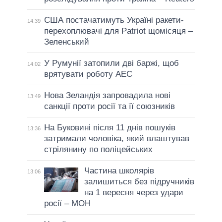
США постачатимуть Україні ракети-
14:39
перехоплювачі для Patriot щомісяця –
Зеленський
У Румунії затопили дві баржі, щоб
14:02
врятувати роботу АЕС
Нова Зеландія запровадила нові
13:49
санкції проти росії та її союзників
На Буковині після 11 днів пошуків
13:36
затримали чоловіка, який влаштував
стрілянину по поліцейських
Частина школярів
13:06
залишиться без підручників
на 1 вересня через удари
росії – МОН