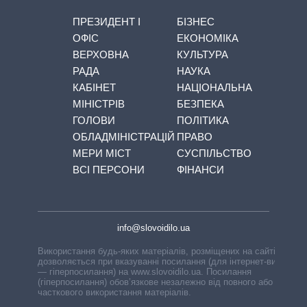
ПРЕЗИДЕНТ І
БІЗНЕС
ОФІС
ЕКОНОМІКА
ВЕРХОВНА
КУЛЬТУРА
РАДА
НАУКА
КАБІНЕТ
НАЦІОНАЛЬНА
МІНІСТРІВ
БЕЗПЕКА
ГОЛОВИ
ПОЛІТИКА
ОБЛАДМІНІСТРАЦІЙ
ПРАВО
МЕРИ МІСТ
СУСПІЛЬСТВО
ВСІ ПЕРСОНИ
ФІНАНСИ
info@slovoidilo.ua
Використання будь-яких матеріалів, розміщених на сайті,
дозволяється при вказуванні посилання (для інтернет-видань
— гіперпосилання) на www.slovoidilo.ua. Посилання
(гіперпосилання) обов’язкове незалежно від повного або
часткового використання матеріалів.