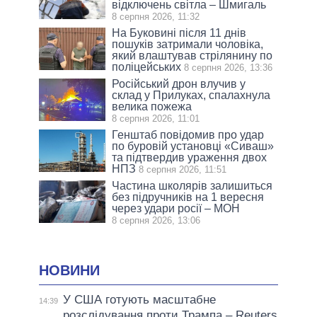
відключень світла – Шмигаль
8 серпня 2026, 11:32
На Буковині після 11 днів
пошуків затримали чоловіка,
який влаштував стрілянину по
поліцейських
8 серпня 2026, 13:36
Російський дрон влучив у
склад у Прилуках, спалахнула
велика пожежа
8 серпня 2026, 11:01
Генштаб повідомив про удар
по буровій установці «Сиваш»
та підтвердив ураження двох
НПЗ
8 серпня 2026, 11:51
Частина школярів залишиться
без підручників на 1 вересня
через удари росії – МОН
8 серпня 2026, 13:06
НОВИНИ
У США готують масштабне
14:39
розслідування проти Трампа – Reuters