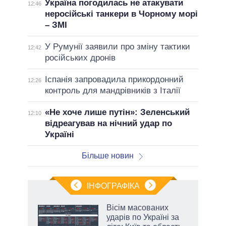
Україна погодилась не атакувати
12:46
неросійські танкери в Чорному морі
– ЗМІ
У Румунії заявили про зміну тактики
12:42
російських дронів
Іспанія запровадила прикордонний
12:26
контроль для мандрівників з Італії
«Не хоче лише путін»: Зеленський
12:10
відреагував на нічний удар по
Україні
Більше новин
ІНФОГРАФІКА
Вісім масованих
раїні
ударів по Україні за