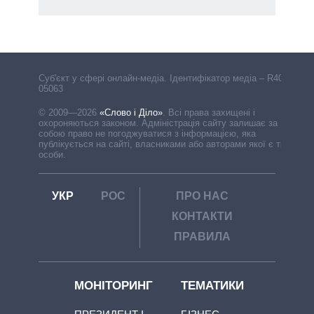
Cуб'єкт у сфері онлайн-медіа. Ідентифікатор медіа – R40-
05063
© 2009—2026
«Слово і Діло»
.
Всі права захищені і
охороняються законом. Адміністрація сайту залишає за
собою право не погоджуватися з інформацією, яка
публікується на сайті, власниками або авторами якої є треті
особи.
УКР
РОС
ПРО НАС
КОНТАКТИ
ПРАВИЛА
МОНІТОРИНГ
ТЕМАТИКИ