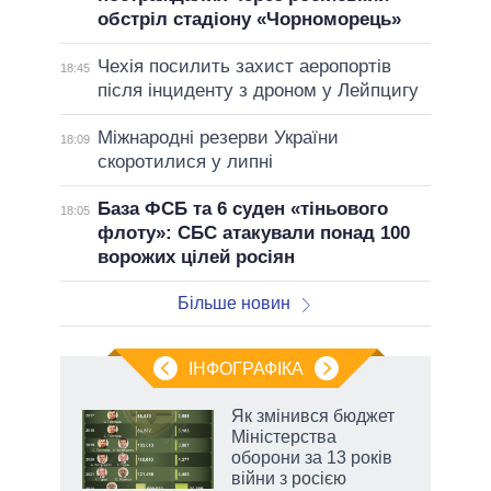
обстріл стадіону «Чорноморець»
Чехія посилить захист аеропортів
18:45
після інциденту з дроном у Лейпцигу
Міжнародні резерви України
18:09
скоротилися у липні
База ФСБ та 6 суден «тіньового
18:05
флоту»: СБС атакували понад 100
ворожих цілей росіян
Більше новин
ІНФОГРАФІКА
Як змінився бюджет
раїні
Міністерства
ої
оборони за 13 років
війни з росією