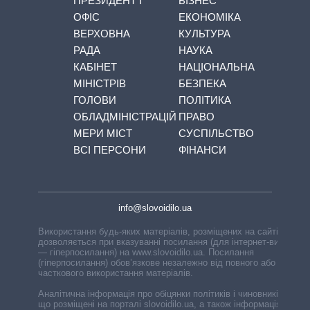
ПРЕЗИДЕНТ І
БІЗНЕС
ОФІС
ЕКОНОМІКА
ВЕРХОВНА
КУЛЬТУРА
РАДА
НАУКА
КАБІНЕТ
НАЦІОНАЛЬНА
МІНІСТРІВ
БЕЗПЕКА
ГОЛОВИ
ПОЛІТИКА
ОБЛАДМІНІСТРАЦІЙ
ПРАВО
МЕРИ МІСТ
СУСПІЛЬСТВО
ВСІ ПЕРСОНИ
ФІНАНСИ
info@slovoidilo.ua
Використання будь-яких матеріалів, розміщених на сайті,
дозволяється при вказуванні посилання (для інтернет-видань
— гіперпосилання) на www.slovoidilo.ua. Посилання
(гіперпосилання) обов’язкове незалежно від повного або
часткового використання матеріалів.
Аналітична інформація про обіцянки політиків і чиновників,
що розміщені на порталі slovoidilo.ua, а також інформація про