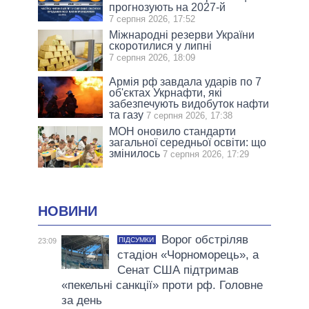
прогнозують на 2027-й
7 серпня 2026, 17:52
Міжнародні резерви України
скоротилися у липні
7 серпня 2026, 18:09
Армія рф завдала ударів по 7
об'єктах Укрнафти, які
забезпечують видобуток нафти
та газу
7 серпня 2026, 17:38
МОН оновило стандарти
загальної середньої освіти: що
змінилось
7 серпня 2026, 17:29
НОВИНИ
Ворог обстріляв
ПІДСУМКИ
23:09
стадіон «Чорноморець», а
Сенат США підтримав
«пекельні санкції» проти рф. Головне
за день