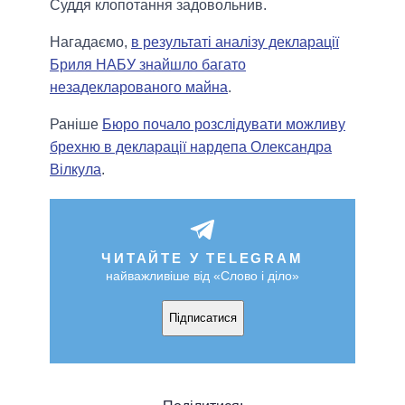
Суддя клопотання задовольнив.
Нагадаємо,
в результаті аналізу декларації
Бриля НАБУ знайшло багато
незадекларованого майна
.
Раніше
Бюро почало розслідувати можливу
брехню в декларації нардепа Олександра
Вілкула
.
ЧИТАЙТЕ У TELEGRAM
найважливіше від «Слово і діло»
Підписатися