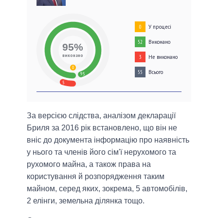
У процесі
0
Виконано
52
95%
виконано
Не виконано
3
0
Всього
55
95
5
За версією слідства, аналізом декларації
Бриля за 2016 рік встановлено, що він не
вніс до документа інформацію про наявність
у нього та членів його сім'ї нерухомого та
рухомого майна, а також права на
користування й розпорядження таким
майном, серед яких, зокрема, 5 автомобілів,
2 елінги, земельна ділянка тощо.