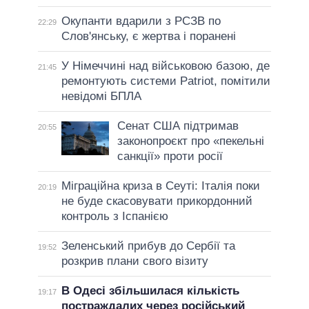
Окупанти вдарили з РСЗВ по
22:29
Слов'янську, є жертва і поранені
У Німеччині над військовою базою, де
21:45
ремонтують системи Patriot, помітили
невідомі БПЛА
Сенат США підтримав
20:55
законопроєкт про «пекельні
санкції» проти росії
Міграційна криза в Сеуті: Італія поки
20:19
не буде скасовувати прикордонний
контроль з Іспанією
Зеленський прибув до Сербії та
19:52
розкрив плани свого візиту
В Одесі збільшилася кількість
19:17
постраждалих через російський