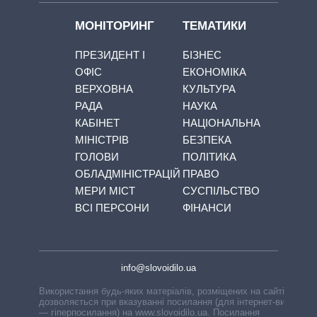
МОНІТОРИНГ
ТЕМАТИКИ
ПРЕЗИДЕНТ І
БІЗНЕС
ОФІС
ЕКОНОМІКА
ВЕРХОВНА
КУЛЬТУРА
РАДА
НАУКА
КАБІНЕТ
НАЦІОНАЛЬНА
МІНІСТРІВ
БЕЗПЕКА
ГОЛОВИ
ПОЛІТИКА
ОБЛАДМІНІСТРАЦІЙ
ПРАВО
МЕРИ МІСТ
СУСПІЛЬСТВО
ВСІ ПЕРСОНИ
ФІНАНСИ
info@slovoidilo.ua
Використання будь-яких матеріалів, розміщених на сайті,
дозволяється при вказуванні посилання (для інтернет-видань
— гіперпосилання) на www.slovoidilo.ua. Посилання