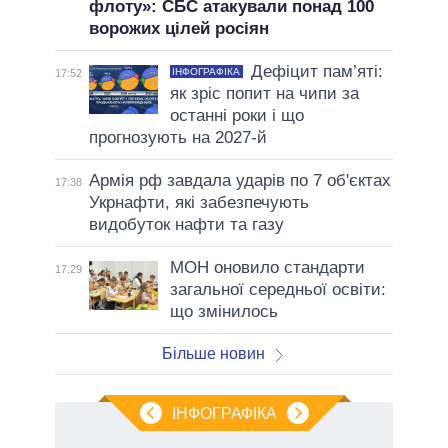
флоту»: СБС атакували понад 100
ворожих цілей росіян
Дефіцит пам’яті:
ІНФОГРАФІКА
17:52
як зріс попит на чипи за
останні роки і що
прогнозують на 2027-й
Армія рф завдала ударів по 7 об'єктах
17:38
Укрнафти, які забезпечують
видобуток нафти та газу
МОН оновило стандарти
17:29
загальної середньої освіти:
що змінилось
Більше новин
ІНФОГРАФІКА