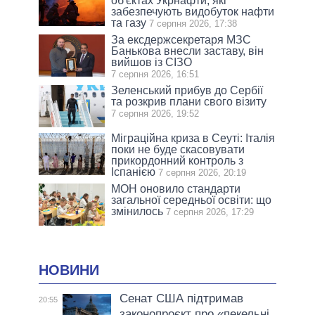
об'єктах Укрнафти, які
забезпечують видобуток нафти
та газу
7 серпня 2026, 17:38
За ексдержсекретаря МЗС
Банькова внесли заставу, він
вийшов із СІЗО
7 серпня 2026, 16:51
Зеленський прибув до Сербії
та розкрив плани свого візиту
7 серпня 2026, 19:52
Міграційна криза в Сеуті: Італія
поки не буде скасовувати
прикордонний контроль з
Іспанією
7 серпня 2026, 20:19
МОН оновило стандарти
загальної середньої освіти: що
змінилось
7 серпня 2026, 17:29
НОВИНИ
Сенат США підтримав
20:55
законопроєкт про «пекельні