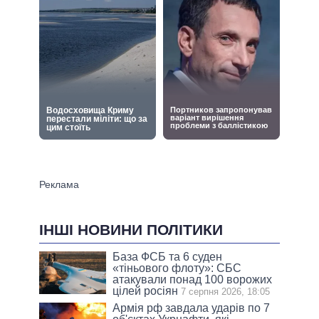
ІНШІ НОВИНИ ПОЛІТИКИ
База ФСБ та 6 суден
«тіньового флоту»: СБС
атакували понад 100 ворожих
цілей росіян
7 серпня 2026, 18:05
Армія рф завдала ударів по 7