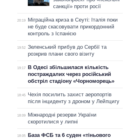
санкції» проти росії
Міграційна криза в Сеуті: Італія поки
20:19
не буде скасовувати прикордонний
контроль з Іспанією
Зеленський прибув до Сербії та
19:52
розкрив плани свого візиту
В Одесі збільшилася кількість
19:17
постраждалих через російський
обстріл стадіону «Чорноморець»
Чехія посилить захист аеропортів
18:45
після інциденту з дроном у Лейпцигу
Міжнародні резерви України
18:09
скоротилися у липні
База ФСБ та 6 суден «тіньового
18:05