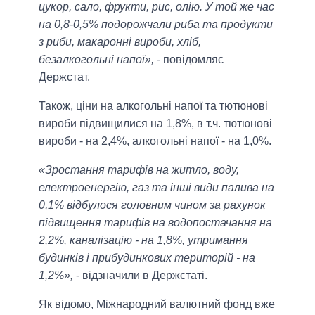
цукор, сало, фрукти, рис, олію. У той же час
на 0,8-0,5% подорожчали риба та продукти
з риби, макаронні вироби, хліб,
безалкогольні напої»,
- повідомляє
Держстат.
Також, ціни на алкогольні напої та тютюнові
вироби підвищилися на 1,8%, в т.ч. тютюнові
вироби - на 2,4%, алкогольні напої - на 1,0%.
«Зростання тарифів на житло, воду,
електроенергію, газ та інші види палива на
0,1% відбулося головним чином за рахунок
підвищення тарифів на водопостачання на
2,2%, каналізацію - на 1,8%, утримання
будинків і прибудинкових територій - на
1,2%»,
- відзначили в Держстаті.
Як відомо, Міжнародний валютний фонд вже