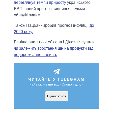
переглянув темпи приросту
українського
ВВП, новий прогноз виявився вельми
обнадійливим.
Також Нацбанк зробив прогноз інфляції
до
2020 року.
Раніше аналітики «Слова і Діла» з'ясували,
чи залежить зростання цін на продукти від
подорожчання палива.
ЧИТАЙТЕ У TELEGRAM
найважливіше від «Слово і діло»
Підписатися