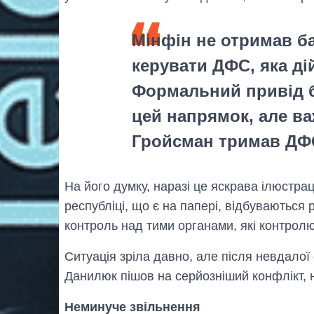
Мінфін не отримав б
керувати ДФС, яка ді
Формальний привід б
цей напрямок, але ва
Гройсман тримав ДФС
На його думку, наразі це яскрава ілюстрац
республіці, що є на папері, відбуваються р
контроль над тими органами, які контрол
Ситуація зріла давно, але після невдалої
Данилюк пішов на серйозніший конфлікт, 
Неминуче звільнення