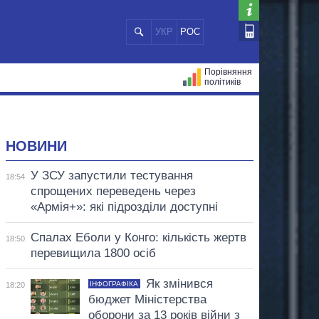
УКР
РОС
Порівняння
політиків
ЦІЙ
МЕРИ МІСТ
ВСІ ПЕРСОНИ
НОВИНИ
У ЗСУ запустили тестування
18:54
спрощених переведень через
«Армія+»: які підрозділи доступні
Спалах Еболи у Конго: кількість жертв
18:50
перевищила 1800 осіб
Як змінився
ІНФОГРАФІКА
18:20
бюджет Міністерства
оборони за 13 років війни з