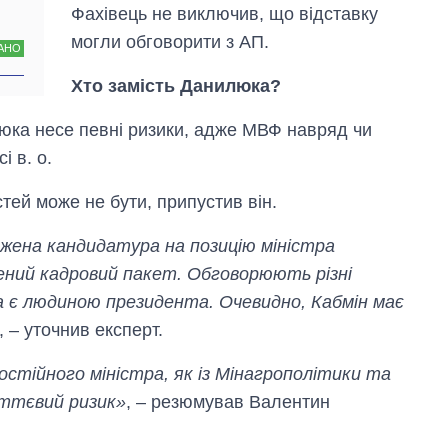
Фахівець не виключив, що відставку
могли обговорити з АП.
АНО
Хто замість Данилюка?
юка несе певні ризики, адже МВФ навряд чи
і в. о.
ей може не бути, припустив він.
джена кандидатура на позицію міністра
лений кадровий пакет. Обговорюють різні
на є людиною президента. Очевидно, Кабмін має
, – уточнив експерт.
остійного міністра, як із Мінагрополітики та
уттєвий ризик»
, – резюмував Валентин