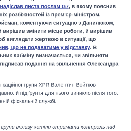
надіслав листа послам G7
, в якому пояснив
х розбіжностей із прем'єр-міністром.
йсман, коментуючи ситуацію з Данилюком,
й вирішив змінити місце роботи, й вирішив
об виглядати жертвою в ситуації, що
нив, що не подаватиме у відставку
. В
льник Кабміну визначається, чи звільняти
р підписав подання на звільнення Олександра
нікаційної групи XPR Валентин Войтков
авно, й підґрунтя для нього виникло після того,
вній фіскальній службі.
ні групи впливу хотіли отримати контроль над