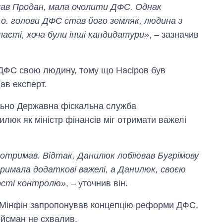
ав Продан, мала очолити ДФС. Однак
 о. голови ДФС став його земляк, людина з
ласті, хоча були інші кандидатури»
, – зазначив
 ДФС свою людину, тому що Насіров був
ав експерт.
льно Державна фіскальна служба
илюк як міністр фінансів міг отримати важелі
 отримав. Відтак, Данилюк лобіював Бугрімову
тримала додаткові важелі, а Данилюк, своєю
Як змінився
бюджет
ості контролю»
, – уточнив він.
Міністерства
оборони за 13
як Мінфін запропонував концепцію реформи ДФС,
років війни з
росією
ойсман не схвалив.