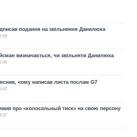
дписав подання на звільнення Данилюка
2:58
йсман визначається, чи звільняти Данилюка
2:46
яснив, чому написав листа послам G7
5:42
явив про «колосальный тиск» на свою персону
4:37