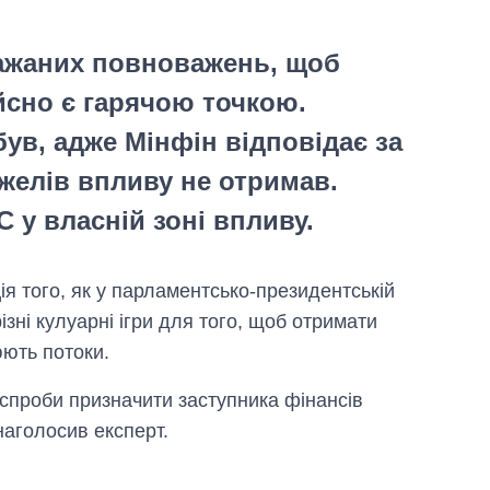
ажаних повноважень, щоб
йсно є гарячою точкою.
ув, адже Мінфін відповідає за
желів впливу не отримав.
 у власній зоні впливу.
ія того, як у парламентсько-президентській
ізні кулуарні ігри для того, щоб отримати
юють потоки.
 спроби призначити заступника фінансів
наголосив експерт.