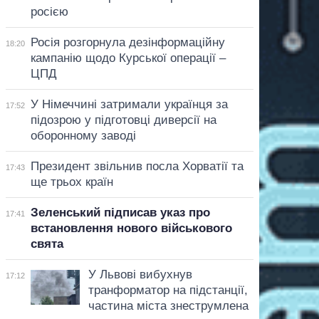
росією
Росія розгорнула дезінформаційну
18:20
кампанію щодо Курської операції –
ЦПД
У Німеччині затримали українця за
17:52
підозрою у підготовці диверсії на
оборонному заводі
Президент звільнив посла Хорватії та
17:43
ще трьох країн
Зеленський підписав указ про
17:41
встановлення нового військового
свята
У Львові вибухнув
17:12
транформатор на підстанції,
частина міста знеструмлена