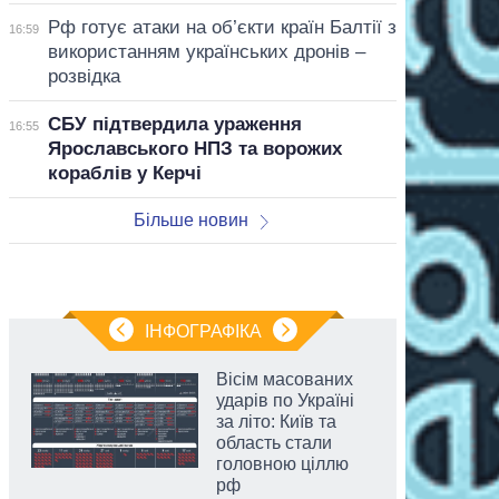
Рф готує атаки на об’єкти країн Балтії з
16:59
використанням українських дронів –
розвідка
СБУ підтвердила ураження
16:55
Ярославського НПЗ та ворожих
кораблів у Керчі
Більше новин
ІНФОГРАФІКА
Вісім масованих
ударів по Україні
за літо: Київ та
область стали
головною ціллю
рф