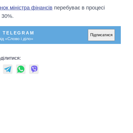
нок міністра фінансів
перебуває в процесі
– 30%.
У TELEGRAM
Підписатися
ід «Слово і діло»
ділитися: