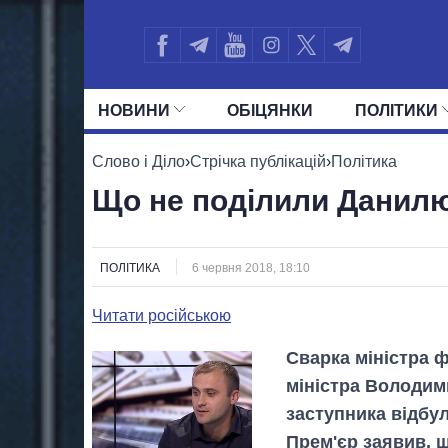
НОВИНИ
ОБIЦЯНКИ
ПОЛIТИКИ
УСІ ПОЛІТИКИ
ПРЕЗИДЕНТ І ОФ
Слово і Діло
›
Стрічка публікацій
›
Політика
Що не поділили Данилю
ПОЛІТИКА
6 червня 2018, 18:10
Читати російською
Сварка міністра 
міністра Володим
заступника відбул
Прем'єр заявив, щ