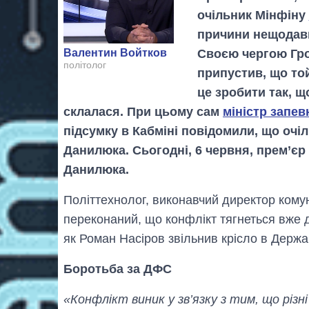
очільник Мінфіну
причини нещодавні
Своєю чергою Гро
Валентин Войтков
політолог
припустив, що то
це зробити так, щ
склалася. При цьому сам
міністр запев
підсумку в Кабміні повідомили, що очі
Данилюка. Сьогодні, 6 червня, прем’є
Данилюка.
Політтехнолог, виконавчий директор кому
переконаний, що конфлікт тягнеться вже д
як Роман Насіров звільнив крісло в Держа
Боротьба за ДФС
«Конфлікт виник у зв’язку з тим, що різ