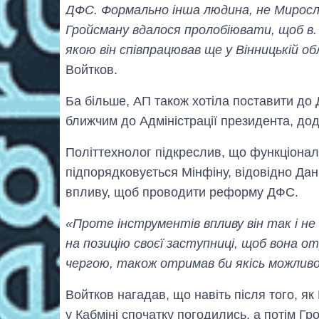
ДФС. Формально інша людина, не Миросл
Гройсману вдалося пролобіювати, щоб в.
якою він співпрацював ще у Вінницькій об
Войтков.
Ба більше, АП також хотіла поставити до
ближчим до Адміністрації президента, дод
Політтехнолог підкреслив, що функціона
підпорядковується Мінфіну, відовідно Дан
впливу, щоб проводити реформу ДФС.
«Проте інструментів впливу він так і не
на позицію своєї заступниці, щоб вона о
чергою, також отримав би якісь можлив
Войтков нагадав, що навіть після того, 
у Кабміні спочатку погодились, а потім Гр