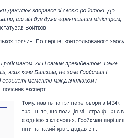
ьки Данилюк впорався зі своєю роботою. До
зати, що він був дуже ефективним міністром,
онстатував Войтков.
ількох причин. По-перше, контрольованого хаосу
, Гройсманом, АП і самим президентом. Саме
ів, яких хоче Банкова, не хоче Гройсман і
 й особисті моменти між Данилюком і
 – пояснив експерт.
Тому, навіть попри переговори з МВФ,
транш, те, що позиція міністра фінансів
є однією з ключових, Гройсман вирішив
піти на такий крок, додав він.