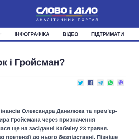
ІНФОГРАФІКА
ВІДЕО
ПІДТРИМАТИ
ІС
СТРІЧКА
ВЕРХОВНА РАДА
ПОДІЇ
СТАТТІ
КАБІНЕТ МІНІСТРІВ
ДУМКИ
ОГЛЯДИ
ГОЛОВИ ОБЛАДМІНІСТРА
ДАЙДЖЕСТИ
к і Гройсман?
ПОЛІТИКА
ДЕПУТАТИ
ЕКОНОМІКА
КОМІТЕТИ
СУСПІЛЬСТВО
ФРАКЦІЇ
ОКРУГИ
СВІТ
фінансів Олександра Данилюка та прем'єр-
ира Гройсмана через призначення
ася ще на засіданні Кабміну 23 травня.
о претензії до нього безпідставні. Пізніше