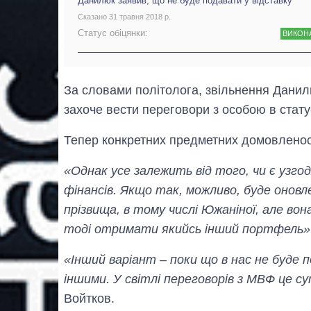
Данилюк заявив, що не буде подавати у відставку
Сказано 31 травня 2018 р.
Статус обіцянки:
ВИКОН
За словами політолога, звільнення Данил
захоче вести переговори з особою в статус
Тепер конкретних предметних домовленост
«Однак усе залежить від того, чи є узго
фінансів. Якщо так, можливо, буде онов
прізвища, в тому числі Южаніної, але во
тоді отримати якийсь інший портфель»
«Інший варіант – поки що в нас не буде п
іншими. У світлі переговорів з МВФ це с
Войтков.