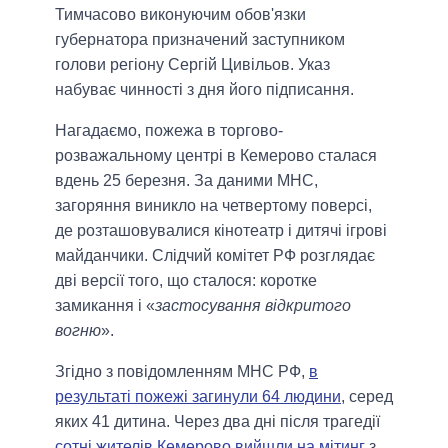
Тимчасово виконуючим обов'язки
губернатора призначений заступником
голови регіону Сергій Цивільов. Указ
набуває чинності з дня його підписання.
Нагадаємо, пожежа в торгово-
розважальному центрі в Кемерово сталася
вдень 25 березня. За даними МНС,
загоряння виникло на четвертому поверсі,
де розташовувалися кінотеатр і дитячі ігрові
майданчики. Слідчий комітет РФ розглядає
дві версії того, що сталося: коротке
замикання і «
застосування відкритого
вогню
».
Згідно з повідомленням МНС РФ,
в
результаті пожежі загинули 64 людини
, серед
яких 41 дитина. Через два дні після трагедії
сотні жителів Кемерово вийшли на мітинг
з