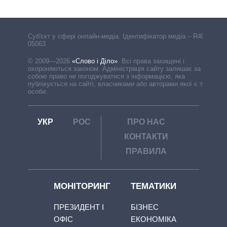
Cуб'єкт у сфері онлайн-медіа. Ідентифікатор медіа – R40-
05063
© 2009—2026
«Слово і Діло»
.
Всі права захищені і
охороняються законом. Адміністрація сайту залишає за
собою право не погоджуватися з інформацією, яка
публікується на сайті, власниками або авторами якої є треті
особи.
УКР
РОС
ПРО НАС
КОНТАКТИ
ПРАВИЛА
МОНІТОРИНГ
ТЕМАТИКИ
ПРЕЗИДЕНТ І
БІЗНЕС
ОФІС
ЕКОНОМІКА