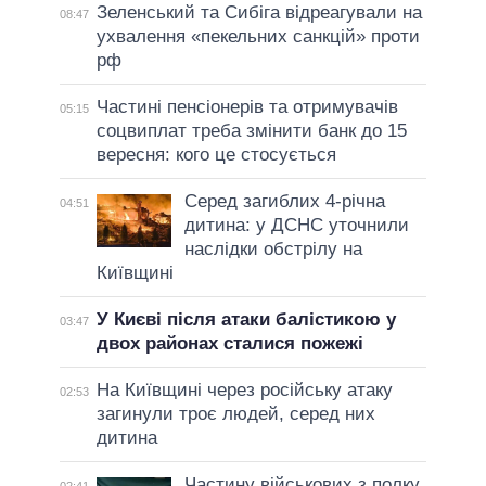
Зеленський та Сибіга відреагували на
08:47
ухвалення «пекельних санкцій» проти
рф
Частині пенсіонерів та отримувачів
05:15
соцвиплат треба змінити банк до 15
вересня: кого це стосується
Серед загиблих 4-річна
04:51
дитина: у ДСНС уточнили
наслідки обстрілу на
Київщині
У Києві після атаки балістикою у
03:47
двох районах сталися пожежі
На Київщині через російську атаку
02:53
загинули троє людей, серед них
дитина
Частину військових з полку