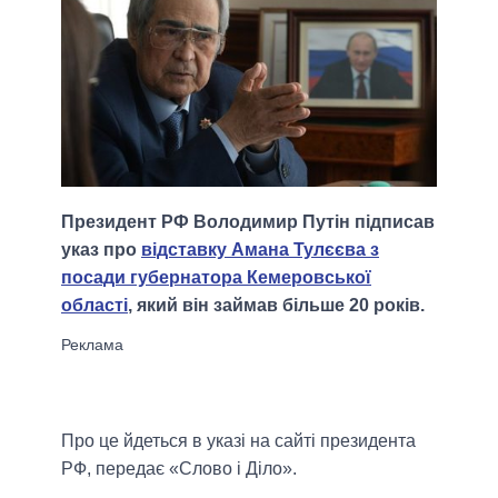
Президент РФ Володимир Путін підписав
указ про
відставку Амана Тулєєва з
посади губернатора Кемеровської
області
, який він займав більше 20 років.
Про це йдеться в указі на сайті президента
РФ, передає «Слово і Діло».