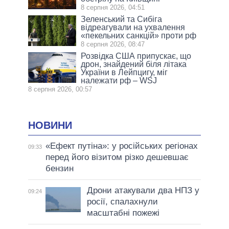
8 серпня 2026, 04:51
Зеленський та Сибіга
відреагували на ухвалення
«пекельних санкцій» проти рф
8 серпня 2026, 08:47
Розвідка США припускає, що
дрон, знайдений біля літака
України в Лейпцигу, міг
належати рф – WSJ
8 серпня 2026, 00:57
НОВИНИ
«Ефект путіна»: у російських регіонах
09:33
перед його візитом різко дешевшає
бензин
Дрони атакували два НПЗ у
09:24
росії, спалахнули
масштабні пожежі