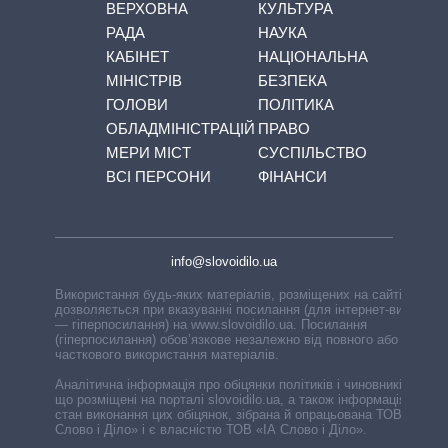
ВЕРХОВНА
КУЛЬТУРА
РАДА
НАУКА
КАБІНЕТ
НАЦІОНАЛЬНА
МІНІСТРІВ
БЕЗПЕКА
ГОЛОВИ
ПОЛІТИКА
ОБЛАДМІНІСТРАЦІЙ
ПРАВО
МЕРИ МІСТ
СУСПІЛЬСТВО
ВСІ ПЕРСОНИ
ФІНАНСИ
info@slovoidilo.ua
Використання будь-яких матеріалів, розміщених на сайті,
дозволяється при вказуванні посилання (для інтернет-видань
— гіперпосилання) на www.slovoidilo.ua. Посилання
(гіперпосилання) обов’язкове незалежно від повного або
часткового використання матеріалів.
Аналітична інформація про обіцянки політиків і чиновників,
що розміщені на порталі slovoidilo.ua, а також інформація про
стан виконання цих обіцянок, зібрана й опрацьована ТОВ «ІА
Слово і Діло» і є власністю ТОВ «ІА Слово і Діло».