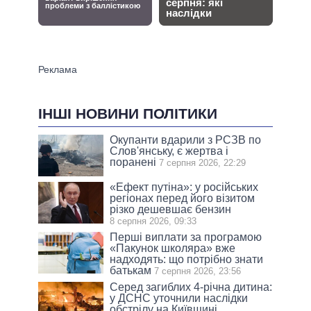
ІНШІ НОВИНИ ПОЛІТИКИ
Окупанти вдарили з РСЗВ по
Слов'янську, є жертва і
поранені
7 серпня 2026, 22:29
«Ефект путіна»: у російських
регіонах перед його візитом
різко дешевшає бензин
8 серпня 2026, 09:33
Перші виплати за програмою
«Пакунок школяра» вже
надходять: що потрібно знати
батькам
7 серпня 2026, 23:56
Серед загиблих 4-річна дитина:
у ДСНС уточнили наслідки
обстрілу на Київщині