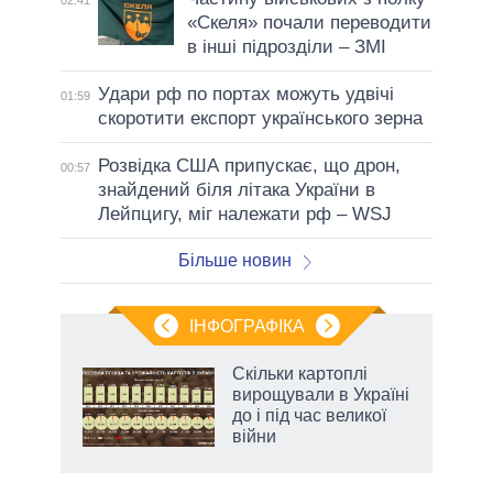
02:41
«Скеля» почали переводити
в інші підрозділи – ЗМІ
Удари рф по портах можуть удвічі
01:59
скоротити експорт українського зерна
Розвідка США припускає, що дрон,
00:57
знайдений біля літака України в
Лейпцигу, міг належати рф – WSJ
Більше новин
ІНФОГРАФІКА
 5
Скільки картоплі
вго
вирощували в Україні
до і під час великої
війни