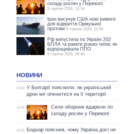
складу росіян у Перекопі
9 серпня 2026, 12:54
Іран висунув США нові вимоги
для відкриття Ормузької
протоки
9 серпня 2026, 11:54
Рф випустила по Україні 202
БПЛА та ракети різних типів: як
відпрацювала ППО
9 серпня 2026, 09:44
НОВИНИ
У Болгарії пояснили, як український
13:03
дрон міг опинитися на її території
Сили оборони вдарили по
12:54
складу росіян у Перекопі
Боднар пояснив, чому Україна досі не
12:32