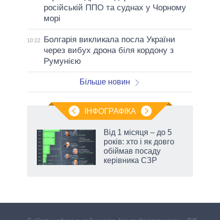
російській ППО та суднах у Чорному
морі
Болгарія викликала посла України
10:22
через вибух дрона біля кордону з
Румунією
Більше новин
ІНФОГРАФІКА
Від 1 місяця – до 5
раїні
років: хто і як довго
ої
обіймав посаду
керівника СЗР