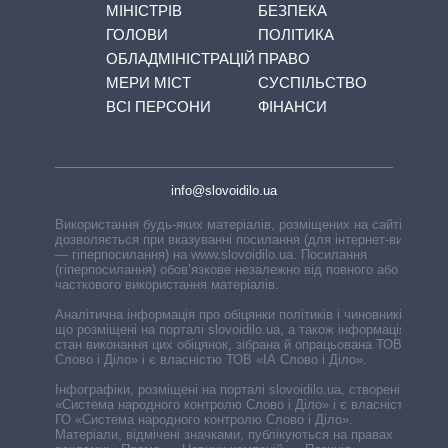
МІНІСТРІВ
БЕЗПЕКА
ГОЛОВИ
ПОЛІТИКА
ОБЛАДМІНІСТРАЦІЙ
ПРАВО
МЕРИ МІСТ
СУСПІЛЬСТВО
ВСІ ПЕРСОНИ
ФІНАНСИ
info@slovoidilo.ua
Використання будь-яких матеріалів, розміщених на сайті,
дозволяється при вказуванні посилання (для інтернет-видань
— гіперпосилання) на www.slovoidilo.ua. Посилання
(гіперпосилання) обов’язкове незалежно від повного або
часткового використання матеріалів.
Аналітична інформація про обіцянки політиків і чиновників,
що розміщені на порталі slovoidilo.ua, а також інформація про
стан виконання цих обіцянок, зібрана й опрацьована ТОВ «ІА
Слово і Діло» і є власністю ТОВ «ІА Слово і Діло».
Інфографіки, розміщені на порталі slovoidilo.ua, створені ГО
«Система народного контролю Слово і Діло» і є власністю
ГО «Система народного контролю Слово і Діло».
Матеріали, відмічені значками, публікуються на правах