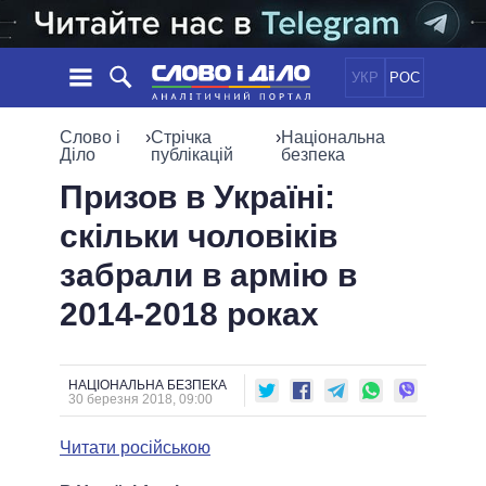
УКР
РОС
НОВИНИ
Слово і
›
Стрічка
›
Національна
Діло
публікацій
безпека
ОБIЦЯНКИ
СТРІЧКА
ПОЛІТИКА
Призов в Україні:
ПОДІЇ
ЕКОНОМІКА
скільки чоловіків
ПОЛIТИКИ
СТАТТІ
СУСПІЛЬСТВО
забрали в армію в
ІНФОГРАФІКА
ДУМКИ
СВІТ
УСІ ПОЛІТИКИ
2014-2018 роках
ОГЛЯДИ
ПРЕЗИДЕНТ І ОФІС
ВІДЕО
ДАЙДЖЕСТИ
ВЕРХОВНА РАДА
ПІДТРИМАТИ
КАБІНЕТ МІНІСТРІВ
НАЦІОНАЛЬНА БЕЗПЕКА
30 березня 2018, 09:00
ГОЛОВИ ОБЛАДМІНІСТРАЦІЙ
ПОРІВНЯННЯ ПОЛІТИКІВ
МЕРИ МІСТ
Читати російською
ВСІ ПЕРСОНИ