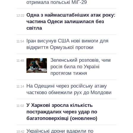
отримала польські МіГ-29
Одна з наймасштабніших атак року:
12:22
частина Одеси залишилася без
світла
Іран висунув США нові вимоги для
11:54
відкриття Ормузької протоки
Зеленський розповів, чим
11:48
росія била по Україні
протягом тижня
На Одещині через російську атаку
11:14
частково обмежили рух до Молдови
У Харкові зросла кількість
11:02
постраждалих через удар по
багатоповерхівці (оновлено)
Українські дрони вдарили по
10:42