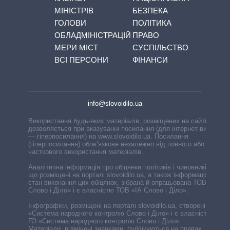
МІНІСТРІВ
БЕЗПЕКА
ГОЛОВИ
ПОЛІТИКА
ОБЛАДМІНІСТРАЦІЙ
ПРАВО
МЕРИ МІСТ
СУСПІЛЬСТВО
ВСІ ПЕРСОНИ
ФІНАНСИ
info@slovoidilo.ua
Використання будь-яких матеріалів, розміщених на сайті,
дозволяється при вказуванні посилання (для інтернет-видань
— гіперпосилання) на www.slovoidilo.ua. Посилання
(гіперпосилання) обов’язкове незалежно від повного або
часткового використання матеріалів.
Аналітична інформація про обіцянки політиків і чиновників,
що розміщені на порталі slovoidilo.ua, а також інформація про
стан виконання цих обіцянок, зібрана й опрацьована ТОВ «ІА
Слово і Діло» і є власністю ТОВ «ІА Слово і Діло».
Інфографіки, розміщені на порталі slovoidilo.ua, створені ГО
«Система народного контролю Слово і Діло» і є власністю
ГО «Система народного контролю Слово і Діло».
Матеріали, відмічені значками, публікуються на правах