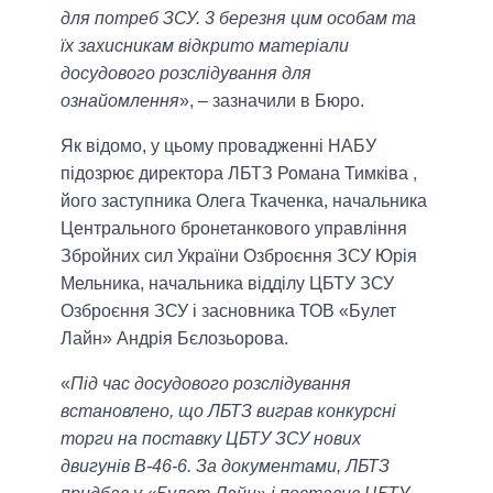
для потреб ЗСУ. 3 березня цим особам та
їх захисникам відкрито матеріали
досудового розслідування для
ознайомлення
», – зазначили в Бюро.
Як відомо, у цьому провадженні НАБУ
підозрює директора ЛБТЗ Романа Тимківа ,
його заступника Олега Ткаченка, начальника
Центрального бронетанкового управління
Збройних сил України Озброєння ЗСУ Юрія
Мельника, начальника відділу ЦБТУ ЗСУ
Озброєння ЗСУ і засновника ТОВ «Булет
Лайн» Андрія Бєлозьорова.
«
Під час досудового розслідування
встановлено, що ЛБТЗ виграв конкурсні
торги на поставку ЦБТУ ЗСУ нових
двигунів В-46-6. За документами, ЛБТЗ