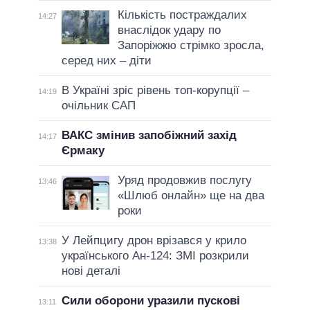
Кількість постраждалих
14:27
внаслідок удару по
Запоріжжю стрімко зросла,
серед них – діти
В Україні зріс рівень топ-корупції –
14:19
очільник САП
ВАКС змінив запобіжний захід
14:17
Єрмаку
Уряд продовжив послугу
13:46
«Шлюб онлайн» ще на два
роки
У Лейпцигу дрон врізався у крило
13:38
українського Ан-124: ЗМІ розкрили
нові деталі
Сили оборони уразили пускові
13:11