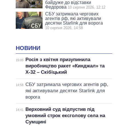
байдуже до відставки
Федорова
10 серпня 2026, 12:12
СБУ затримала чергових
агентів рф, які активували
десятки Starlink для ворога
10 серпня 2026, 14:58
НОВИНИ
Росія з квітня призупинила
15:05
виробництво ракет «Кинджал» та
Х-32 – Скібіцький
СБУ затримала чергових агентів рф,
14:58
які активували десятки Starlink для
ворога
Верховний суд відпустив під
14:41
умовний строк ексголову села на
Сумщині