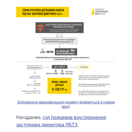
Зображення максимального розміру (відкриється в новому
вікні)
Нагадаємо,
суд подовжив відсторонення
заступника директора ЛБТЗ
.