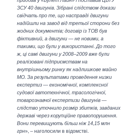
придбав у «Булет Лайн» і поставив ЦБТУ
ЗСУ 40 двигунів. Зібрані слідством докази
свідчать про те, що насправді двигуни
надійшли на завод від третьої сторони без
жодних документів; договір із ТОВ був
фіктивний, а двигуни — не новими, а
такими, що були у використанні. До того
ж, ці самі двигуни у 2008–2009 вже були
реалізовані підприємствам на
внутрішньому ринку як надлишкове майно
МО. За результатами проведення низки
експертиз — економічної, комплексної
судової автотехнічної, трасологічної,
товарознавчої експертизи двигунів —
слідство уточнило розмір збитків, завданих
державі через корупційне правопорушення.
Вони перевищують більш ніж 14,15 млн
грн
», – наголосили в відомстві.