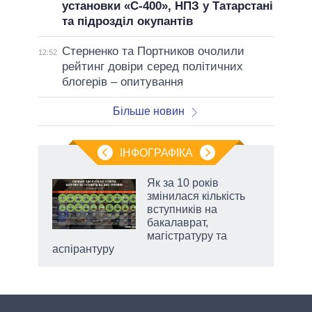
установки «С-400», НПЗ у Татарстані
та підрозділ окупантів
Стерненко та Портников очолили
12:52
рейтинг довіри серед політичних
блогерів – опитування
Більше новин
ІНФОГРАФІКА
 5
Як за 10 років
вго
змінилася кількість
вступників на
бакалаврат,
магістратуру та
аспірантуру