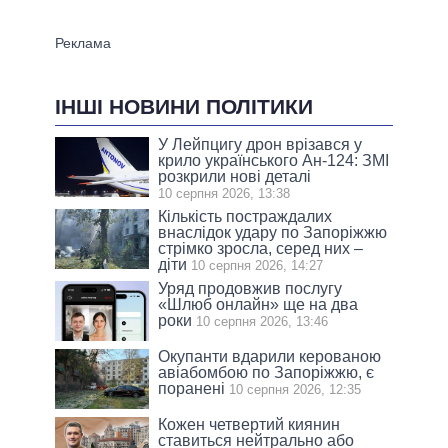
ІНШІ НОВИНИ ПОЛІТИКИ
У Лейпцигу дрон врізався у
крило українського Ан-124: ЗМІ
розкрили нові деталі
10 серпня 2026, 13:38
Кількість постраждалих
внаслідок удару по Запоріжжю
стрімко зросла, серед них –
діти
10 серпня 2026, 14:27
Уряд продовжив послугу
«Шлюб онлайн» ще на два
роки
10 серпня 2026, 13:46
Окупанти вдарили керованою
авіабомбою по Запоріжжю, є
поранені
10 серпня 2026, 12:35
Кожен четвертий киянин
ставиться нейтрально або