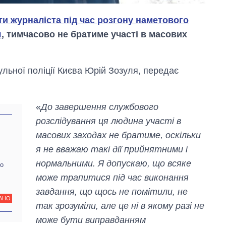
ти журналіста під час розгону наметового
я
, тимчасово не братиме участі в масових
льної поліції Києва Юрій Зозуля, передає
«
До завершення службового
розслідування ця людина участі в
масових заходах не братиме, оскільки
я не вважаю такі дії прийнятними і
нормальними. Я допускаю, що всяке
по
може трапитися під час виконання
Як змінився
завдання, що щось не помітили, не
бюджет
АНО
Міністерства
так зрозуміли, але це ні в якому разі не
оборони за 13
може бути виправданням
років війни з