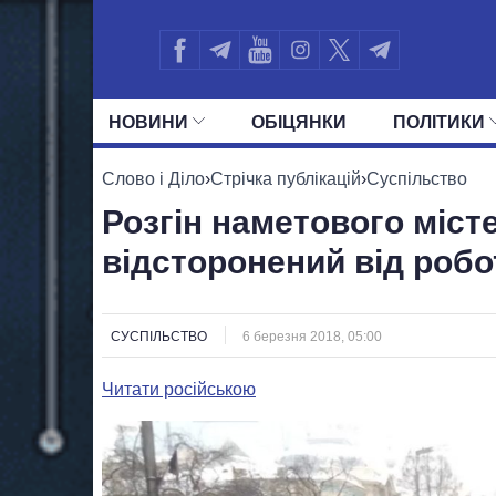
НОВИНИ
ОБIЦЯНКИ
ПОЛIТИКИ
УСІ ПОЛІТИКИ
ПРЕЗИДЕНТ І ОФ
Слово і Діло
›
Стрічка публікацій
›
Суспільство
Розгін наметового міст
відсторонений від робо
СУСПІЛЬСТВО
6 березня 2018, 05:00
Читати російською