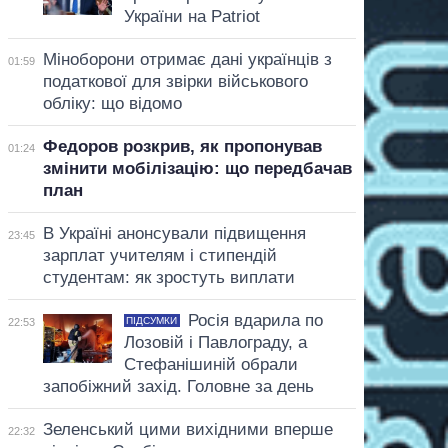
України на Patriot
Міноборони отримає дані українців з
01:59
податкової для звірки військового
обліку: що відомо
Федоров розкрив, як пропонував
01:24
змінити мобілізацію: що передбачав
план
В Україні анонсували підвищення
23:45
зарплат учителям і стипендій
студентам: як зростуть виплати
Росія вдарила по
ПІДСУМКИ
22:53
Лозовій і Павлограду, а
Стефанішиній обрали
запобіжний захід. Головне за день
Зеленський цими вихідними вперше
22:32