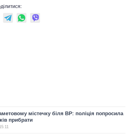
ділитися:
аметовому містечку біля ВР: поліція попросила
ків прибрати
15:11