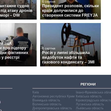
6 серпня
вантажне судно
Президент розповів, скільки
під атаку дронів
країн долучилися до
морі – DW
створення системи FREYJA
м ТЦК
 про підозру
6 серпня
дки фіктивних
Росія у липні збільшила
 у реєстрі
видобуток нафти та
газового конденсату – ЗМІ
РЕГІОНИ
Київ
Івано-Франківська обл
Автономна республіка Крим
Київська область
Вінницька область
Кіровоградська област
В
Волинська область
Луганська область
Дніпропетровська область
Львівська область