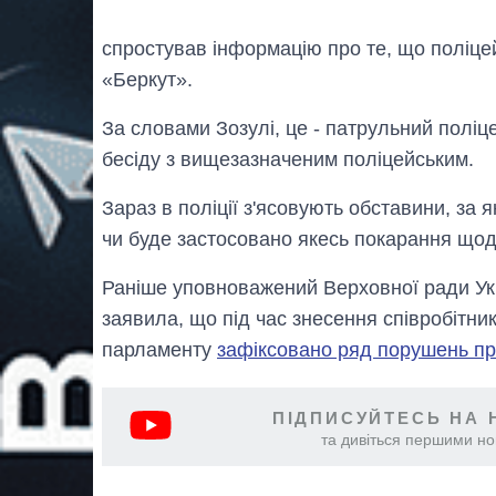
спростував інформацію про те, що поліцей
«Беркут».
За словами Зозулі, це - патрульний поліц
бесіду з вищезазначеним поліцейським.
Зараз в поліції з'ясовують обставини, за 
чи буде застосовано якесь покарання щод
Раніше уповноважений Верховної ради Ук
заявила, що під час знесення співробітник
парламенту
зафіксовано ряд порушень п
ПІДПИСУЙТЕСЬ НА 
та дивіться першими нов