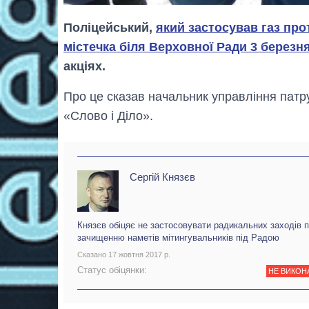
Поліцейський,
який застосував газ про
містечка біля Верховної Ради 3 березн
акціях.
Про це сказав начальник управління патру
«Слово і Діло».
Сергій Князєв
Князєв обіцяє не застосовувати радикальних заходів 
зачищенню наметів мітингувальників під Радою
Сказано 17 жовтня 2017 р.
Статус обіцянки:
НЕ ВИКОН