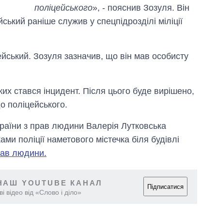
росією
поліцейського
», - пояснив Зозуля. Він
ський раніше служив у спецпідрозділі міліції
ейський. Зозуля зазначив, що він мав особисту
яких стався інцидент. Після цього буде вирішено,
о поліцейського.
раїни з прав людини Валерія Лутковська
ами поліції наметового містечка біля будівлі
рав людини.
НАШ YOUTUBE КАНАЛ
Підписатися
і відео від «Слово і діло»