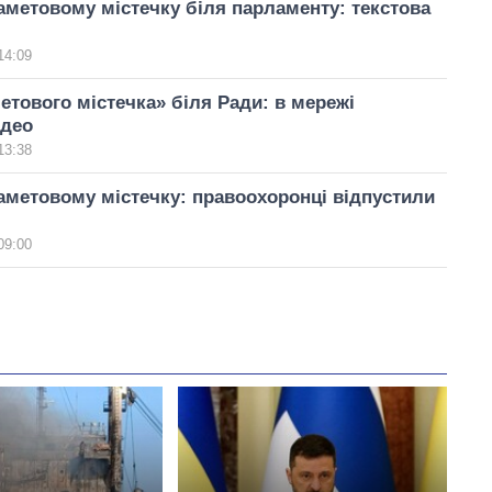
аметовому містечку біля парламенту: текстова
14:09
тового містечка» біля Ради: в мережі
ідео
13:38
аметовому містечку: правоохоронці відпустили
09:00