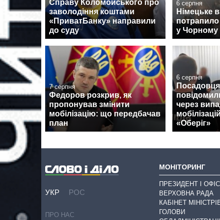
Справу Коломойського про
6 серпня
заволодіння коштами
Німецьке 
«ПриватБанку» направили
потрапило 
до суду
у Чорному 
6 серпня
Посадовця
7 серпня
Федоров розкрив, як
повідомили
пропонував змінити
через випа
мобілізацію: що передбачав
мобілізацій
план
«Оберіг»
МОНІТОРИНГ
ПРЕЗИДЕНТ І ОФІС
УКР
РОС
ВЕРХОВНА РАДА
КАБІНЕТ МІНІСТРІ
ГОЛОВИ
ПРО НАС