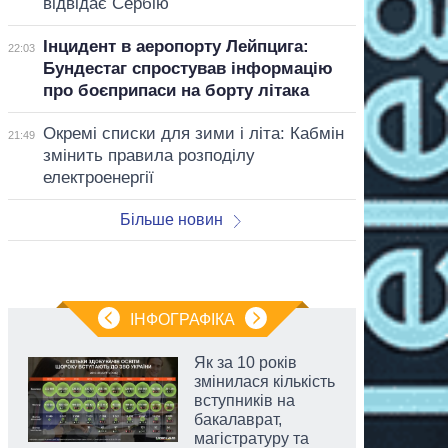
відвідає Сербію
Інцидент в аеропорту Лейпцига:
22:03
Бундестаг спростував інформацію
про боєприпаси на борту літака
Окремі списки для зими і літа: Кабмін
21:49
змінить правила розподілу
електроенергії
Більше новин
ІНФОГРАФІКА
Як за 10 років
змінилася кількість
вступників на
бакалаврат,
магістратуру та