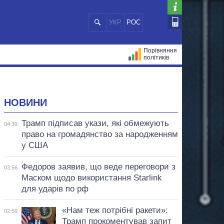
УКР
РОС
Порівняння
політиків
ЦІЙ
МЕРИ МІСТ
ВСІ ПЕРСОНИ
НОВИНИ
Трамп підписав укази, які обмежують
04:39
право на громадянство за народженням
у США
Федоров заявив, що веде переговори з
03:56
Маском щодо використання Starlink
для ударів по рф
«Нам теж потрібні ракети»:
02:59
Трамп прокоментував запит