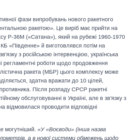
ктивної фази випробувань нового ракетного
ентальною ракетою». Це виріб має прийти на
у Р-36М («Сатана»), який на рубежі 1960-1970
 КБ «Південне» й виготовлявся потім на
в'язку з російською інтервенцією, українська
ні регламентні роботи щодо продовження
лістична ракета (МБР) цього комплексу може
іляється, здатна вражати до 10 цілей,
противника. Після розпаду СРСР ракетні
йному обслуговуванні в Україні, але в зв'язку з
на відмовилася проводити відповідні
Експорт зброї:
скільки ракет,
літаків і танків
ще могутніший.
«У «Воєводи» (інша назва
продала Україна
за роки
ілометрів, а в нової системи обмежень щодо