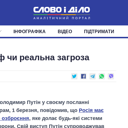
ІНФОГРАФІКА
ВІДЕО
ПІДТРИМАТИ
ІС
СТРІЧКА
ВЕРХОВНА РАДА
ПОДІЇ
СТАТТІ
КАБІНЕТ МІНІСТРІВ
ДУМКИ
ОГЛЯДИ
ГОЛОВИ ОБЛАДМІНІСТРА
ДАЙДЖЕСТИ
ф чи реальна загроза
ПОЛІТИКА
ДЕПУТАТИ
ЕКОНОМІКА
КОМІТЕТИ
СУСПІЛЬСТВО
ФРАКЦІЇ
ОКРУГИ
СВІТ
Володимир Путін у своєму посланні
ам, 1 березня, повідомив, що
Росія має
е озброєння
, яке долає будь-які системи
орони. Свій виступ Путін супроводжував