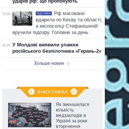
ударів рф: що пропонують
Рф масовано
ПІДСУМКИ
23:00
вдарила по Києву та області,
а експосолці Стефанішиній
вручили підозру. Головне за день
У Молдові виявили уламки
22:18
російського безпілотника «Герань-2»
Більше новин
ІНФОГРАФІКА
Як зменшилася
кількість
медзакладів в
Україні за роки
вторгнення