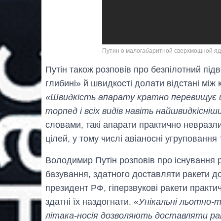
Путин о малогабаритной сверхмощной яд
Путін також розповів про безпілотний під
глибині» й швидкості долати відстані між
«Швидкість апарату кратно перевищує шв
торпед і всіх видів навіть найшвидкісніш
словами, такі апарати практично невразли
цілей, у тому числі авіаносні угруповання 
Володимир Путін розповів про існування 
базування, здатного доставляти ракети до
президент РФ, гіперзвукові ракети практич
здатні їх наздогнати.
«Унікальні льотно-
літака-носія дозволяють доставляти рак