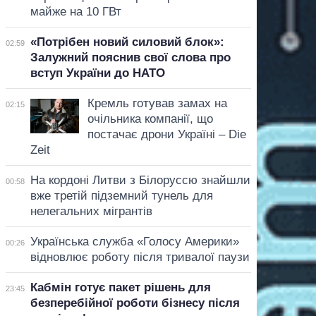
майже на 10 ГВт
«Потрібен новий силовий блок»:
02:59
Залужний пояснив свої слова про
вступ України до НАТО
Кремль готував замах на
02:15
очільника компанії, що
постачає дрони Україні – Die
Zeit
На кордоні Литви з Білоруссю знайшли
00:58
вже третій підземний тунель для
нелегальних мігрантів
Українська служба «Голосу Америки»
00:26
відновлює роботу після тривалої паузи
Кабмін готує пакет рішень для
23:45
безперебійної роботи бізнесу після