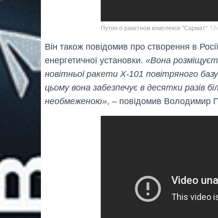
Путин о ракетном комплексе "Сармат"
ТА
Він також повідомив про створення в Росі
енергетичної установки.
«Вона розміщуєть
новітньої ракети Х-101 повітряного баз
цьому вона забезпечує в десятки разів б
необмеженою»
, – повідомив Володимир П