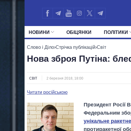
НОВИНИ
ОБIЦЯНКИ
ПОЛIТИКИ
УСІ ПОЛІТИКИ
ПРЕЗИДЕНТ І ОФ
Слово і Діло
›
Стрічка публікацій
›
Світ
Нова зброя Путіна: бле
СВІТ
2 березня 2018, 18:00
Читати російською
Президент Росії 
Федеральним збор
унікальне ракетн
протиракетної об