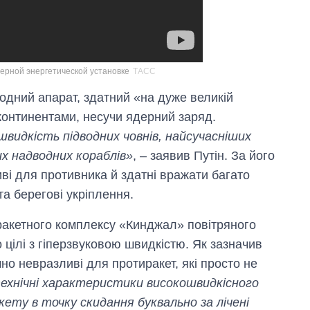
ерной энергетической установке
ТАСС
водний апарат, здатний «на дуже великій
 континентами, несучи ядерний заряд.
идкість підводних човнів, найсучасніших
их надводних кораблів»
, – заявив Путін. За його
ві для противника й здатні вражати багато
та берегові укріплення.
ракетного комплексу «Кинджал» повітряного
 цілі з гіперзвуковою швидкістю. Як зазначив
но невразливі для протиракет, які просто не
технічні характеристики високошвидкісного
ету в точку скидання буквально за лічені