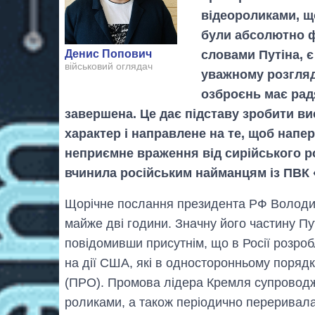
відеороликами, щ
були абсолютно фа
словами Путіна, є
Денис Попович
військовий оглядач
уважному розгляд
озброєнь має рад
завершена. Це дає підставу зробити в
характер і направлене на те, щоб напе
неприємне враження від сирійського ро
вчинила російським найманцям із ПВК 
Щорічне послання президента РФ Володи
майже дві години. Значну його частину Пу
повідомивши присутнім, що в Росії розробл
на дії США, які в односторонньому поряд
(ПРО). Промова лідера Кремля супровод
роликами, а також періодично переривала