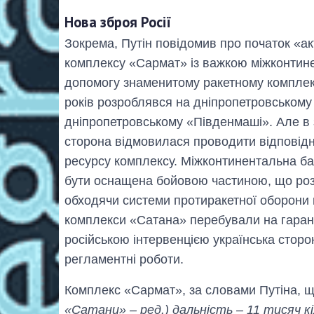
Нова зброя Росії
Зокрема, Путін повідомив про початок «а
комплексу «Сармат» із важкою міжконтин
допомогу знаменитому ракетному комплекс
років розроблявся на дніпропетровському
дніпропетровському «Південмаші». Але в з
сторона відмовилася проводити відповід
ресурсу комплексу. Міжконтинентальна ба
бути оснащена бойовою частиною, що розд
обходячи системи протиракетної оборони 
комплекси «Сатана» перебували на гаранті
російською інтервенцією українська сторо
регламентні роботи.
Комплекс «Сармат», за словами Путіна, 
«Сатани» – ред.) дальність – 11 тисяч к