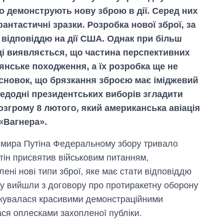
о демонструють нову зброю в дії. Серед них
нтастичні зразки. Розробка нової зброї, за
 відповіддю на дії США. Однак при більш
і виявляється, що частина перспективних
янське походження, а їх розробка ще не
исновок, що брязкання зброєю має іміджевий
редодні президентських виборів згладити
згрому 8 лютого, який американська авіація
«Вагнера».
мира Путіна Федеральному збору тривало
тін присвятив військовим питанням,
ені нові типи зброї, яке має стати відповіддю
ку вийшли з договору про протиракетну оборону
жувалася красивими демонстраційними
ся оплесками захопленої публіки.