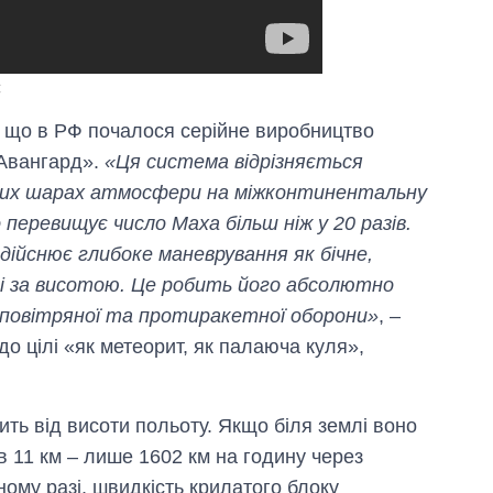
С
в, що в РФ почалося серійне виробництво
«Авангард».
«Ця система відрізняється
них шарах атмосфери на міжконтинентальну
 перевищує число Маха більш ніж у 20 разів.
 здійснює глибоке маневрування як бічне,
к і за висотою. Це робить його абсолютно
иповітряної та протиракетної оборони»
, –
 до цілі «як метеорит, як палаюча куля»,
ть від висоти польоту. Якщо біля землі воно
 в 11 км – лише 1602 км на годину через
ому разі, швидкість крилатого блоку