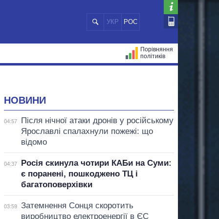
УКР
РОС
Порівняння
політиків
ЦІЙ
МЕРИ МІСТ
ВСІ ПЕРСОНИ
НОВИНИ
Після нічної атаки дронів у російському
04:57
Ярославлі спалахнули пожежі: що
відомо
Росія скинула чотири КАБи на Суми:
04:37
є поранені, пошкоджено ТЦ і
багатоповерхівки
Затемнення Сонця скоротить
03:59
виробництво електроенергії в ЄС