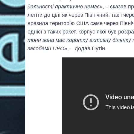
дальності практично немає»
, – сказав 
летіти до цілі як через Північний, так і ч
вразила територію США саме через Північ
однієї з таких ракет, корпус якої був роз
тонн вона має коротку активну ділянку 
засобами ПРО»
, – додав Путін.