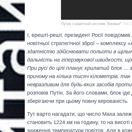
Путин о ракетной системе "Кинжал"
ТАС
І, врешті-решт, президент Росії повідоми
новітньої стратегічної зброї – комплексу 
здатністю здійснювати польоти в щіль
дальність на гіперзвукової швидкості, що
При русі до цілі планує крилатий блок ...
причому на кілька тисяч кілометрів, та
невразливим для будь-яких засобів прот
розповів Путін. За його словами, блок іде
зберігаючи при цьому повну керованість.
Тут варто нагадати, що число Маха залежи
становить 1224 км на годину, то на висоті
зниження температури повітря. Але в кожн