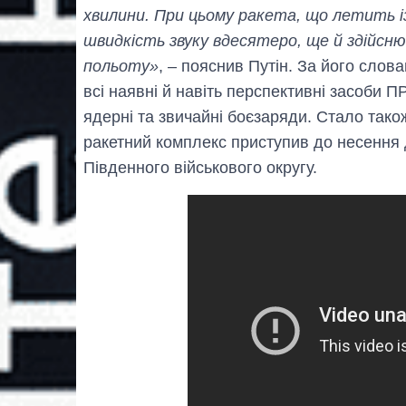
хвилини. При цьому ракета, що летить із
швидкість звуку вдесятеро, ще й здійсню
польоту»
, – пояснив Путін. За його слов
всі наявні й навіть перспективні засоби 
ядерні та звичайні боєзаряди. Стало також
ракетний комплекс приступив до несення
Південного військового округу.