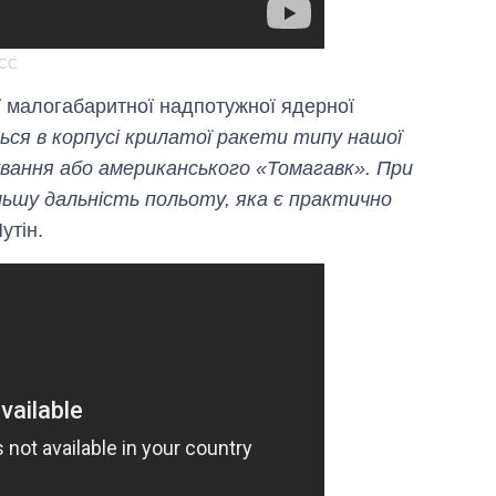
СС
ї малогабаритної надпотужної ядерної
ся в корпусі крилатої ракети типу нашої
ування або американського «Томагавк». При
ільшу дальність польоту, яка є практично
утін.