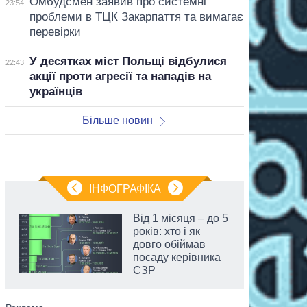
Омбудсмен заявив про системні
23:54
проблеми в ТЦК Закарпаття та вимагає
перевірки
У десятках міст Польщі відбулися
22:43
акції проти агресії та нападів на
українців
Більше новин
ІНФОГРАФІКА
Від 1 місяця – до 5
років: хто і як
довго обіймав
посаду керівника
СЗР