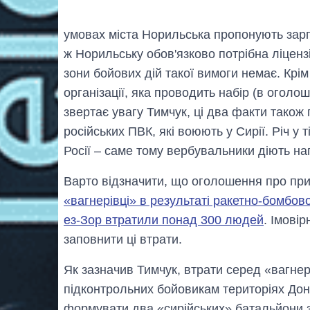
умовах міста Норильська пропонують зарпл
ж Норильську обов'язково потрібна ліценз
зони бойових дій такої вимоги немає. Крім
організації, яка проводить набір (в оголо
звертає увагу Тимчук, ці два факти також 
російських ПВК, які воюють у Сирії. Річ у
Росії – саме тому вербувальники діють на
Варто відзначити, що оголошення про пр
«вагнерівці» в результаті ракетно-бомбов
ез-Зор втратили понад 300 людей
. Імові
заповнити ці втрати.
Як зазначив Тимчук, втрати серед «вагне
підконтрольних бойовикам територіях Дон
формувати два «сирійських» батальйони з