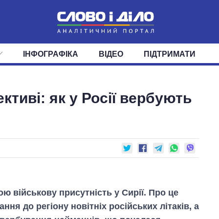
ІНФОГРАФІКА
ВІДЕО
ПІДТРИМАТИ
ІС
СТРІЧКА
ВЕРХОВНА РАДА
ПОДІЇ
СТАТТІ
КАБІНЕТ МІНІСТРІВ
ДУМКИ
ОГЛЯДИ
ГОЛОВИ ОБЛАДМІНІСТРА
ДАЙДЖЕСТИ
ктиві: як у Росії вербують
ПОЛІТИКА
ДЕПУТАТИ
ЕКОНОМІКА
КОМІТЕТИ
СУСПІЛЬСТВО
ФРАКЦІЇ
ОКРУГИ
СВІТ
ю військову присутність у Сирії. Про це
ння до регіону новітніх російських літаків, а