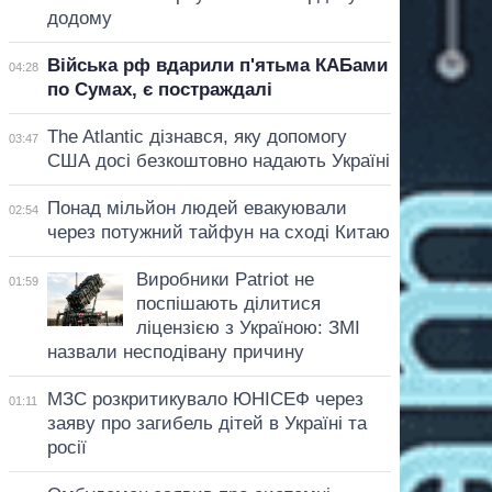
додому
Війська рф вдарили п'ятьма КАБами
04:28
по Сумах, є постраждалі
The Atlantic дізнався, яку допомогу
03:47
США досі безкоштовно надають Україні
Понад мільйон людей евакуювали
02:54
через потужний тайфун на сході Китаю
Виробники Patriot не
01:59
поспішають ділитися
ліцензією з Україною: ЗМІ
назвали несподівану причину
МЗС розкритикувало ЮНІСЕФ через
01:11
заяву про загибель дітей в Україні та
росії