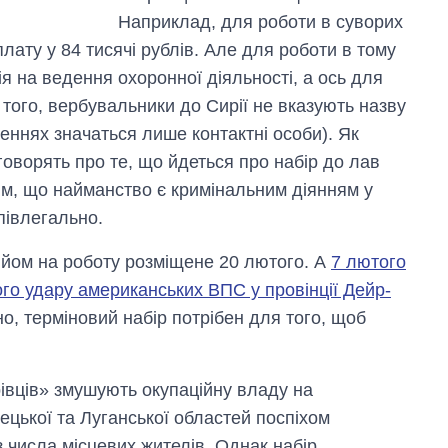
Наприклад, для роботи в суворих
ату у 84 тисячі рублів. Але для роботи в тому
ія на ведення охоронної діяльності, а ось для
 того, вербувальники до Сирії не вказують назву
шеннях значаться лише контактні особи). Як
говорять про те, що йдеться про набір до лав
 тім, що найманство є кримінальним діянням у
півлегально.
ийом на роботу розміщене 20 лютого. А
7 лютого
ого удару американських ВПС у провінції Дейр-
рно, терміновий набір потрібен для того, щоб
рівців» змушують окупаційну владу на
ецької та Луганської областей поспіхом
 числа місцевих жителів. Однак набір