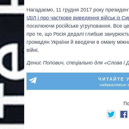
Нагадаємо, 11 грудня 2017 року презид
ІДІЛ і про часткове виведення військ із Сир
посилюючи російське угруповання. Все це,
про те, що Росія дедалі глибше занурюєть
громадян України й вводячи в оману міжна
війні.
Денис Попович, спеціально для «Слова і 
ЧИТАЙТЕ 
найважливіше в
По