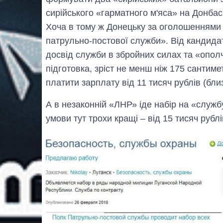
сирійського «гарматного м'яса» на Донбасі
Хоча в тому ж Донецьку за оголошеннями
патрульно-постової служби». Від кандида
досвід служби в збройних силах та «ополч
підготовка, зріст не менш ніж 175 сантиме
платити зарплату від 11 тисяч рублів (близ
А в незаконній «ЛНР» іде набір на «службу
умови тут трохи кращі – від 15 тисяч рублів