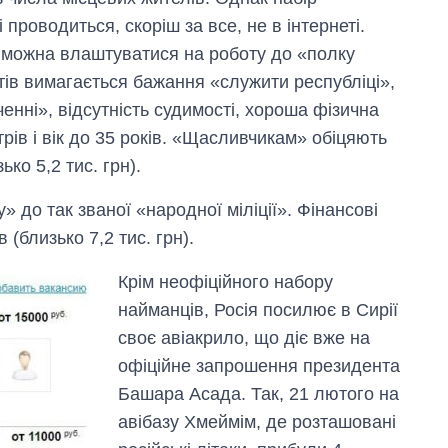
 проводиться, скоріш за все, не в інтернеті.
 можна влаштуватися на роботу до «полку
тів вимагається бажання «служити республіці»,
енні», відсутність судимості, хороша фізична
трів і вік до 35 років. «Щасливчикам» обіцяють
ько 5,2 тис. грн).
» до так званої «народної міліції». Фінансові
 (близько 7,2 тис. грн).
Крім неофіційного набору
найманців, Росія посилює в Сирії
своє авіакрило, що діє вже на
офіційне запрошення президента
Башара Асада. Так, 21 лютого на
авібазу Хмеймім, де розташовані