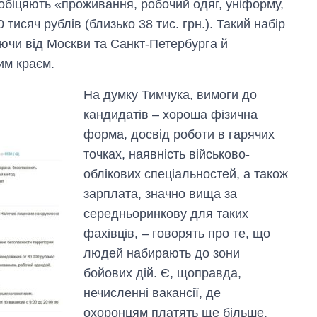
біцяють «проживання, робочий одяг, уніформу,
тисяч рублів (близько 38 тис. грн.). Такий набір
наючи від Москви та Санкт-Петербурга й
им краєм.
На думку Тимчука, вимоги до
кандидатів – хороша фізична
форма, досвід роботи в гарячих
точках, наявність військово-
облікових спеціальностей, а також
зарплата, значно вища за
середньоринкову для таких
Як змінився
фахівців, – говорять про те, що
бюджет
людей набирають до зони
Міністерства
оборони за 13
бойових дій. Є, щоправда,
років війни з
нечисленні вакансії, де
росією
охоронцям платять ще більше.