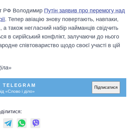
ент РФ Володимир
Путін заявив про перемогу над
ії
. Тепер авіацію знову повертають, навпаки,
 а також негласний набір найманців свідчить
ся в сирійський конфлікт, залучаючи до нього
родне співтовариство щодо своєї участі в цій
Діла»
У TELEGRAM
Підписатися
ід «Слово і діло»
ділитися: