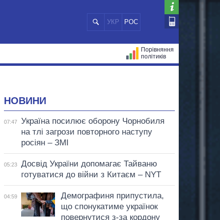
УКР
РОС
Порівняння
політиків
ЦІЙ
МЕРИ МІСТ
ВСІ ПЕРСОНИ
НОВИНИ
Україна посилює оборону Чорнобиля
07:47
на тлі загрози повторного наступу
росіян – ЗМІ
Досвід України допомагає Тайваню
05:23
готуватися до війни з Китаєм – NYT
Демографиня припустила,
04:59
що спонукатиме українок
повернутися з-за кордону