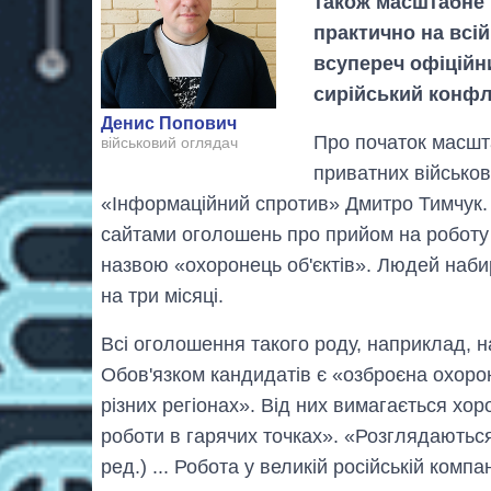
також масштабне 
практично на всій 
всупереч офіційн
сирійський конфлі
Денис Попович
Про початок масшт
військовий оглядач
приватних військо
«Інформаційний спротив» Дмитро Тимчук. Ф
сайтами оголошень про прийом на роботу й
назвою «охоронець об'єктів». Людей наб
на три місяці.
Всі оголошення такого роду, наприклад, на
Обов'язком кандидатів є «озброєна охорона
різних регіонах». Від них вимагається хо
роботи в гарячих точках». «Розглядаються 
ред.) ... Робота у великій російській комп