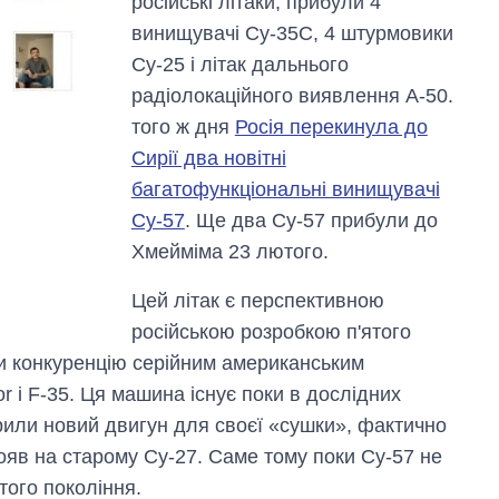
російські літаки, прибули 4
винищувачі Су-35С, 4 штурмовики
Су-25 і літак дальнього
радіолокаційного виявлення А-50.
того ж дня
Росія перекинула до
Сирії два новітні
багатофункціональні винищувачі
Су-57
. Ще два Су-57 прибули до
Хмейміма 23 лютого.
Цей літак є перспективною
російською розробкою п'ятого
ти конкуренцію серійним американським
r і F-35. Ця машина існує поки в дослідних
рили новий двигун для своєї «сушки», фактично
тояв на старому Су-27. Саме тому поки Су-57 не
ого покоління.