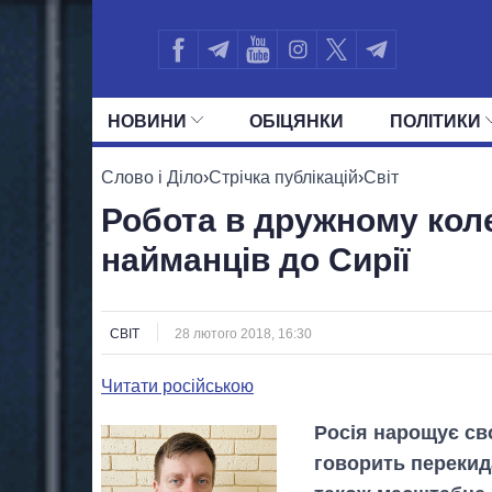
НОВИНИ
ОБIЦЯНКИ
ПОЛIТИКИ
УСІ ПОЛІТИКИ
ПРЕЗИДЕНТ І ОФ
Слово і Діло
›
Стрічка публікацій
›
Світ
Робота в дружному коле
найманців до Сирії
СВІТ
28 лютого 2018, 16:30
Читати російською
Росія нарощує сво
говорить перекида