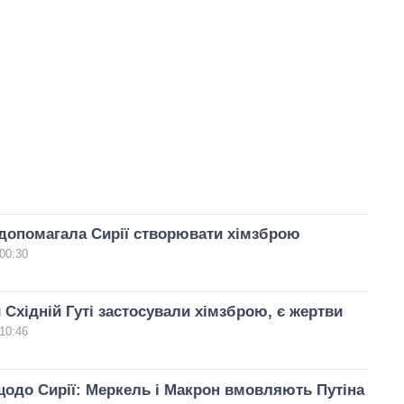
допомагала Сирії створювати хімзброю
00:30
й Східній Гуті застосували хімзброю, є жертви
10:46
одо Сирії: Меркель і Макрон вмовляють Путіна