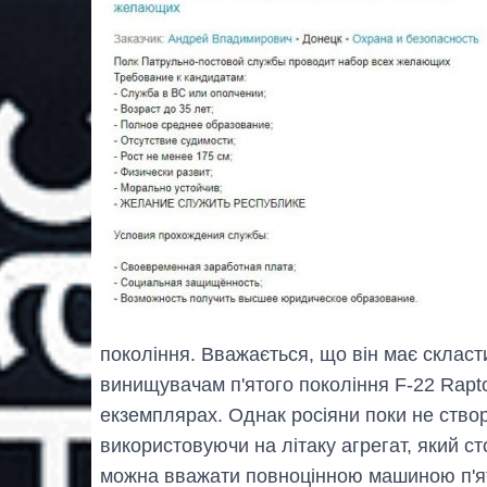
покоління. Вважається, що він має склас
винищувачам п'ятого покоління F-22 Rapto
екземплярах. Однак росіяни поки не ство
використовуючи на літаку агрегат, який с
можна вважати повноцінною машиною п'ят