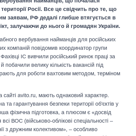
вербування найманців, що почалася
території Росії. Все це свідчить про те, що
им заявам, РФ дедалі глибше втягується в
кт, залучаючи до нього й громадян України.
абного вербування найманців для російських
вих компаній повідомив координатор групи
ахівці ІС вивчили російський ринок праці за
 побачили велику кількість вакансій під
ирають для роботи вахтовим методом, терміном
 сайті avito.ru, мають однаковий характер.
 та гарантування безпеки території об'єктів у
роша фізична підготовка, а плюсом є «досвід
всі ВОС (військово-облікові спеціальності –
анії з дружним колективом», – особливо