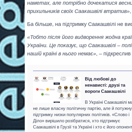
наметах, але потрібно дочекатися весни
прихильників своїх Саакашвілі втратив»
,
Ба більше, на підтримку Саакашвілі не ви
«Тобто після його видворення жодна кра
України. Це показує, що Саакашвілі – п
нашій країні в нього немає»
, – підкресли
Від любові до
ненависті: друзі та
вороги Саакашвілі
В Україні Саакашвілі м
не лише власну політичну партію, але й потужну
підтримку низки популярних політиків. «Слово і
Діло» вирішило розібратися, хто підтримує
Саакашвілі в Грузії та Україні і хто є його опонен