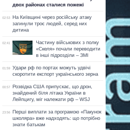
двох районах сталися пожежі
На Київщині через російську атаку
02:53
загинули троє людей, серед них
дитина
Частину військових з полку
02:41
«Скеля» почали переводити
в інші підрозділи – ЗМІ
Удари рф по портах можуть удвічі
01:59
скоротити експорт українського зерна
Розвідка США припускає, що дрон,
00:57
знайдений біля літака України в
Лейпцигу, міг належати рф – WSJ
Перші виплати за програмою «Пакунок
23:56
школяра» вже надходять: що потрібно
знати батькам