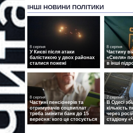
ІНШІ НОВИНИ ПОЛІТИКИ
8 серпня
8 серпня
У Києві після атаки
Частину ві
балістикою у двох районах
«Скеля» п
сталися пожежі
в інші підр
8 серпня
7 серпня
Частині пенсіонерів та
В Одесі зб
отримувачів соцвиплат
кількість 
треба змінити банк до 15
через росі
вересня: кого це стосується
стадіону 