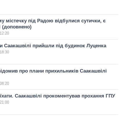
у містечку під Радою відбулися сутички, є
 (доповнено)
12:20
и Саакашвілі прийшли під будинок Луценка
18:30
ідомив про плани прихильників Саакашвілі
08:20
їхати. Саакашвілі прокоментував прохання ГПУ
21:00