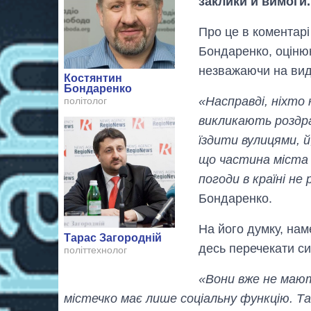
заклики й вимоги.
Про це в коментарі
Бондаренко, оцін
незважаючи на видв
Костянтин
Бондаренко
«Насправді, ніхто 
політолог
викликають роздра
їздити вулицями, й
що частина міста 
погоди в країні не
Бондаренко.
На його думку, нам
Тарас Загородній
десь перечекати си
політтехнолог
«Вони вже не маю
містечко має лише соціальну функцію. Т