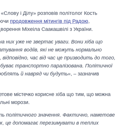
 «Слову і Ділу» розповів політолог Кость
юючи
продовження мітингів під Радою
,
орення Міхеіла Саакашвілі з України.
на них уже не звертає уваги. Вони хіба що
тування водіїв, які не можуть нормально
, відповідно, час від час це призводить до того,
буває транспортно паралізована. Політичної
 роблять й навряд чи будуть»
, – зазначив
етове містечко корисне хіба що тим, що можна
льні морози.
ть політичного значення. Фактично, наметове
ак, це допомагає перезимувати в теплих