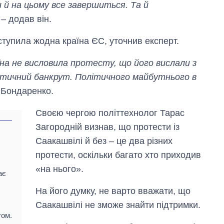
 й на цьому все завершиться. Та й
 – додав він.
ступила жодна країна ЄС, уточнив експерт.
їна не висловила протесту, що його вислали з
олітичний банкрут. Політичного майбутнього в
в Бондаренко.
Своєю чергою політтехнолог Тарас
Загородній визнав, що протести із
Саакашвілі й без – це два різних
протести, оскільки багато хто приходив
«на нього».
ає
Як за 10 років
На його думку, не варто вважати, що
змінилася кількість
вступників на
Саакашвілі не зможе знайти підтримки.
бакалаврат,
том.
магістратуру та