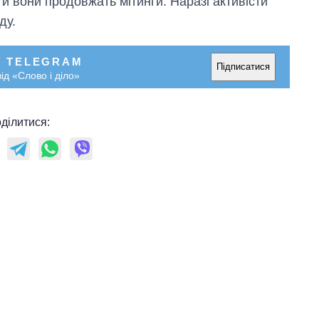
 й вони продовжать мітинги. Наразі активісти
ду.
У TELEGRAM
Підписатися
ід «Слово і діло»
ділитися: