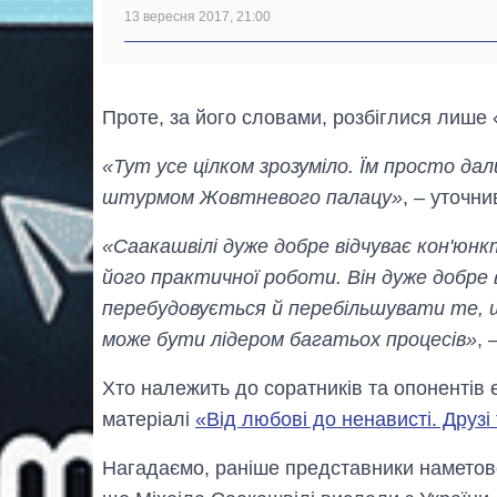
13 вересня 2017, 21:00
Проте, за його словами, розбіглися лише 
«Тут усе цілком зрозуміло. Їм просто дал
штурмом Жовтневого палацу»
, – уточни
«Саакашвілі дуже добре відчуває кон'юнкт
його практичної роботи. Він дуже добре 
перебудовується й перебільшувати те, щ
може бути лідером багатьох процесів»
, 
Хто належить до соратників та опонентів 
матеріалі
«Від любові до ненависті. Друзі
Нагадаємо, раніше представники наметово