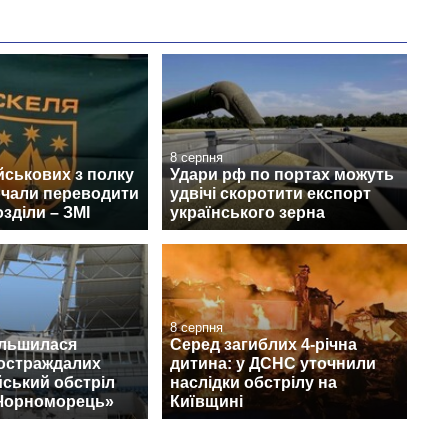
8 серпня
йськових з полку
Удари рф по портах можуть
очали переводити
удвічі скоротити експорт
озділи – ЗМІ
українського зерна
8 серпня
ільшилася
Серед загиблих 4-річна
постраждалих
дитина: у ДСНС уточнили
йський обстріл
наслідки обстрілу на
«Чорноморець»
Київщині