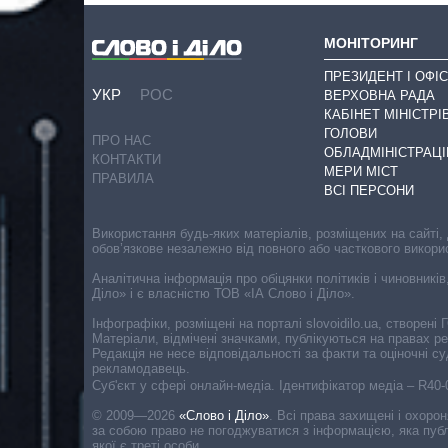
МОНІТОРИНГ
ПРЕЗИДЕНТ І ОФІС
УКР
РОС
ВЕРХОВНА РАДА
КАБІНЕТ МІНІСТРІ
ГОЛОВИ
ПРО НАС
ОБЛАДМІНІСТРАЦІ
КОНТАКТИ
МЕРИ МІСТ
ПРАВИЛА
ВСІ ПЕРСОНИ
Використання будь-яких матеріалів, розміщених на сайті,
обов’язкове незалежно від повного або часткового викори
Аналітична інформація про обіцянки політиків і чиновників
Діло» і є власністю ТОВ «ІА Слово і Діло».
Інфографіки, розміщені на порталі slovoidilo.ua, створен
Матеріали, відмічені значками, публікуються на правах р
Редакція не несе відповідальності за факти та оціночні 
рекламодавець.
Cуб'єкт у сфері онлайн-медіа. Ідентифікатор медіа – R40
© 2009—2026
«Слово і Діло»
.
Всі права захищені і охоро
за собою право не погоджуватися з інформацією, яка публ
якої є треті особи.