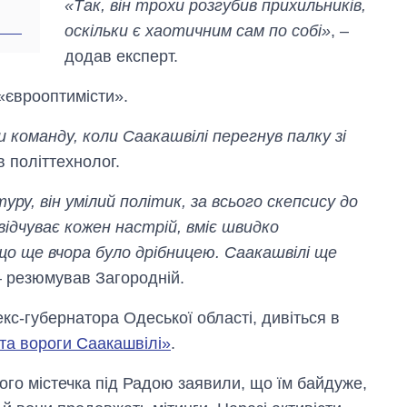
«Так, він трохи розгубив прихильників,
аспірантуру
оскільки є хаотичним сам по собі»
, –
додав експерт.
«єврооптимісти».
и команду, коли Саакашвілі перегнув палку зі
в політтехнолог.
уру, він умілий політик, за всього скепсису до
відчуває кожен настрій, вміє швидко
о ще вчора було дрібницею. Саакашвілі ще
– резюмував Загородній.
екс-губернатора Одеської області, дивіться в
 та вороги Саакашвілі»
.
го містечка під Радою заявили, що їм байдуже,