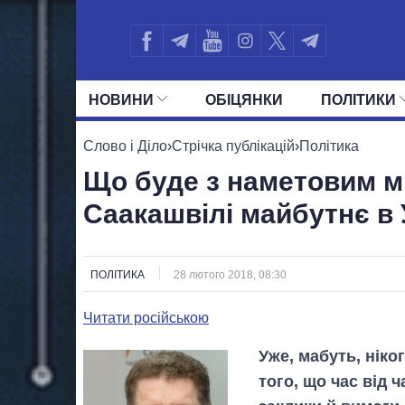
НОВИНИ
ОБIЦЯНКИ
ПОЛIТИКИ
УСІ ПОЛІТИКИ
ПРЕЗИДЕНТ І ОФ
Слово і Діло
›
Стрічка публікацій
›
Політика
Що буде з наметовим мі
Саакашвілі майбутнє в 
ПОЛІТИКА
28 лютого 2018, 08:30
Читати російською
Уже, мабуть, ніко
того, що час від 