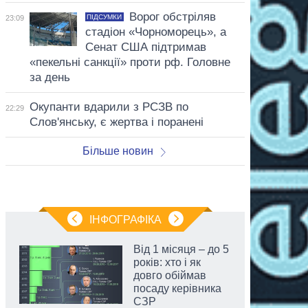
Ворог обстріляв
ПІДСУМКИ
23:09
стадіон «Чорноморець», а
Сенат США підтримав
«пекельні санкції» проти рф. Головне
за день
Окупанти вдарили з РСЗВ по
22:29
Слов'янську, є жертва і поранені
Більше новин
ІНФОГРАФІКА
Від 1 місяця – до 5
років: хто і як
довго обіймав
посаду керівника
СЗР