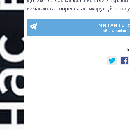
що Міхеіла Саакашвілі вислали з України,
вимагають створення антикорупційного су
ЧИТАЙТЕ 
найважливіше в
По