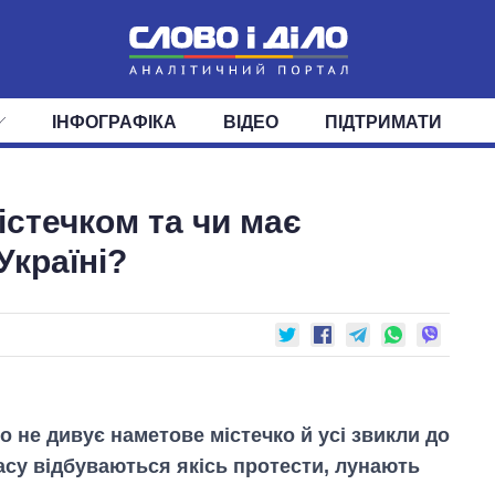
ІНФОГРАФІКА
ВІДЕО
ПІДТРИМАТИ
ІС
СТРІЧКА
ВЕРХОВНА РАДА
ПОДІЇ
СТАТТІ
КАБІНЕТ МІНІСТРІВ
ДУМКИ
ОГЛЯДИ
ГОЛОВИ ОБЛАДМІНІСТРА
ДАЙДЖЕСТИ
стечком та чи має
ПОЛІТИКА
ДЕПУТАТИ
ЕКОНОМІКА
КОМІТЕТИ
СУСПІЛЬСТВО
ФРАКЦІЇ
ОКРУГИ
СВІТ
Україні?
го не дивує наметове містечко й усі звикли до
часу відбуваються якісь протести, лунають