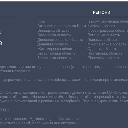
РЕГІОНИ
Київ
Івано-Франківська обл
Автономна республіка Крим
Київська область
Вінницька область
Кіровоградська област
В
Волинська область
Луганська область
Дніпропетровська область
Львівська область
Й
Донецька область
Миколаївська область
Житомирська область
Одеська область
Закарпатська область
Полтавська область
Запорізька область
Рівненська область
 дозволяється при вказуванні посилання (для інтернет-видань — гіперпоси
стання матеріалів.
, що розміщені на порталі slovoidilo.ua, а також інформація про стан вик
і ГО «Система народного контролю Слово і Діло» і є власністю ГО «Систе
еклами: «Промо», «Новини компаній», «Позиція», «Партнерський матеріал
судження, оприлюднені у рекламних матеріалах. Згідно з українським зак
-05063
няються законом. Адміністрація сайту залишає
ікується на сайті, власниками або авторами