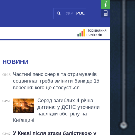
УКР
РОС
Порівняння
політиків
ЦІЙ
МЕРИ МІСТ
ВСІ ПЕРСОНИ
НОВИНИ
Частині пенсіонерів та отримувачів
05:15
соцвиплат треба змінити банк до 15
вересня: кого це стосується
Серед загиблих 4-річна
04:51
дитина: у ДСНС уточнили
наслідки обстрілу на
Київщині
У Києві після атаки балістикою у
03:47