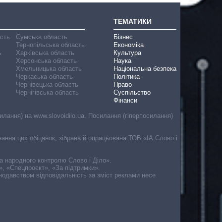
ТЕМАТИКИ
асть
Сумська область
Бізнес
Тернопільська область
Економіка
ь
Харківська область
Культура
Херсонська область
Наука
Хмельницька область
Національна безпека
Черкаська область
Політика
Чернівецька область
Право
Чернігівська область
Суспільство
Фінанси
лання) на www.slovoidilo.ua. Посилання (гіперпосилання)
онання цих обіцянок, зібрана й опрацьована ТОВ «ІА Слово і
ма народного контролю Слово і Діло».
», «Спецпроєкт», «За підтримки».
онодавством відповідальність за зміст реклами несе