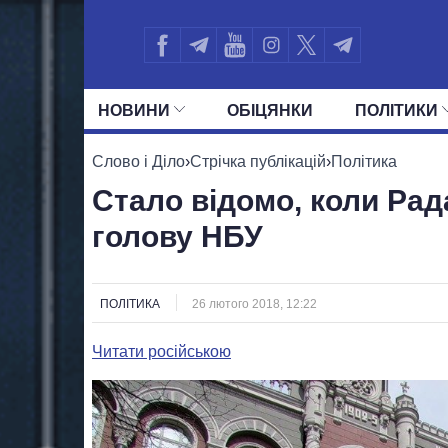
НОВИНИ
ОБIЦЯНКИ
ПОЛIТИКИ
УСІ ПОЛІТИКИ
ПРЕЗИДЕНТ І ОФ
Слово і Діло
›
Стрічка публікацій
›
Політика
Стало відомо, коли Рад
голову НБУ
ПОЛІТИКА
26 лютого 2018, 12:22
Читати російською