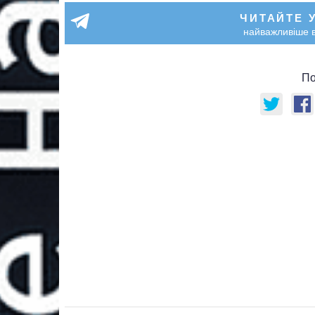
ЧИТАЙТЕ 
найважливіше в
По