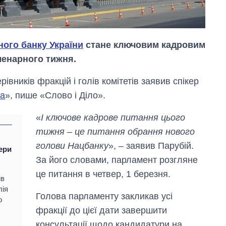
ого банку України
стане ключовим кадровим
ленарного тижня.
івників фракцій і голів комітетів заявив спікер
на
», пише «Слово і Діло».
Скільки картоплі
вирощували в
«
І ключове кадрове питання цього
Україні до і під час
великої війни
тижня – це питання обрання нового
і
голови Нацбанку
», – заявив Парубій.
нери
За його словами, парламент розгляне
це питання в четвер, 1 березня.
ив
лія
Голова парламенту закликав усі
о
фракції до цієї дати завершити
консультації щодо кандидатури на