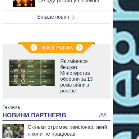
складу росіян у Перекопі
Більше новин
ІНФОГРАФІКА
Як змінився
бюджет
Міністерства
оборони за 13
років війни з
росією