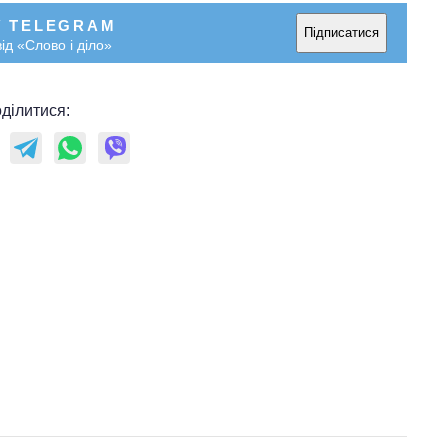
У TELEGRAM
Підписатися
ід «Слово і діло»
ділитися: