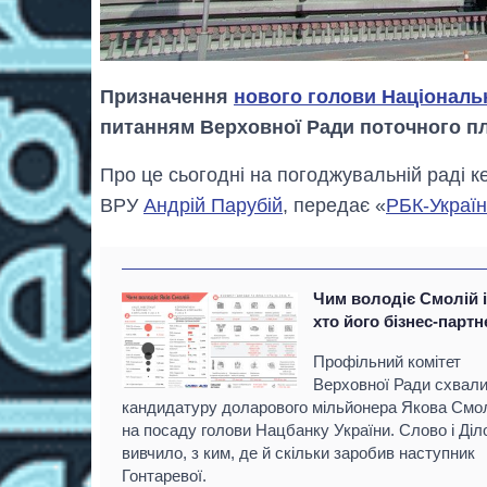
Призначення
нового голови Національн
питанням Верховної Ради поточного п
Про це сьогодні на погоджувальній раді кер
ВРУ
Андрій Парубій
, передає «
РБК-Украї
Чим володіє Смолій 
хто його бізнес-парт
Профільний комітет
Верховної Ради схвал
кандидатуру доларового мільйонера Якова Смо
на посаду голови Нацбанку України. Слово і Діл
вивчило, з ким, де й скільки заробив наступник
Гонтаревої.