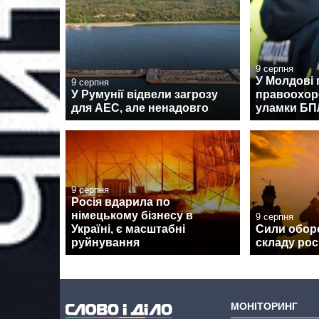
9 серпня
У Молдові 
9 серпня
У Румунії відвели загрозу
правоохор
для АЕС, але ненадовго
уламки Б
9 серпня
Росія вдарила по
німецькому бізнесу в
9 серпня
Україні, є масштабні
Сили обор
руйнування
складу рос
МОНІТОРИНГ