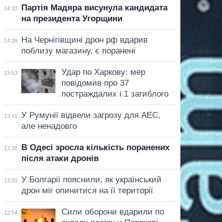
Партія Мадяра висунула кандидата
14:33
на президента Угорщини
На Чернігівщині дрон рф вдарив
14:09
поблизу магазину, є поранені
Удар по Харкову: мер
13:53
повідомив про 37
постраждалих і 1 загиблого
У Румунії відвели загрозу для АЕС,
13:41
але ненадовго
В Одесі зросла кількість поранених
13:28
після атаки дронів
У Болгарії пояснили, як український
13:03
дрон міг опинитися на її території
Сили оборони вдарили по
12:54