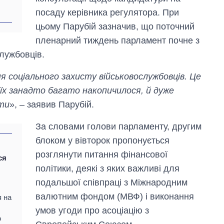
посаду керівника регулятора. При
цьому Парубій зазначив, що поточний
пленарний тиждень парламент почне з
лужбовців.
 соціального захисту військовослужбовців. Це
 їх занадто багато накопичилося, й дуже
йти
», – заявив Парубій.
За словами голови парламенту, другим
блоком у вівторок пропонується
розглянути питання фінансової
ся
політики, деякі з яких важливі для
подальшої співпраці з Міжнародним
валютним фондом (МВФ) і виконання
я на
умов угоди про асоціацію з
ю