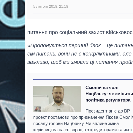
5 лютого 2018, 21:18
питання про соціальний захист військовос
«
Пропонується перший блок – це питання
сім питань, вони не є конфліктними, але
важливо, щоб ми змогли ці питання про
Смолій на чолі
Нацбанку: як змінить
політика регулятора
Президент вніс до ВР
проект постанови про призначення Якова Смолі
посаду голови Нацбанку. Чи вплине зміна
керівництва на співпрацю з кредиторами та яко