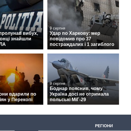
9 серпня
пролунав вибух,
Удар по Харкову: мер
онці знайшли
повідомив про 37
ПЛА
постраждалих і 1 загиблого
9 серпня
Боднар пояснив, чому
они вдарили по
Україна досі не отримала
іян у Перекопі
польські МіГ-29
РЕГІОНИ