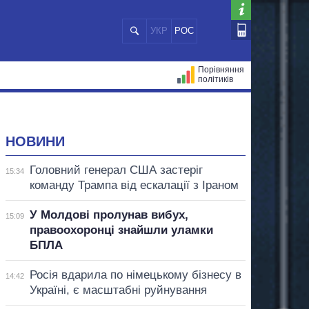
УКР
РОС
Порівняння
політиків
ЦІЙ
МЕРИ МІСТ
ВСІ ПЕРСОНИ
НОВИНИ
Головний генерал США застеріг
15:34
команду Трампа від ескалації з Іраном
У Молдові пролунав вибух,
15:09
правоохоронці знайшли уламки
БПЛА
Росія вдарила по німецькому бізнесу в
14:42
Україні, є масштабні руйнування